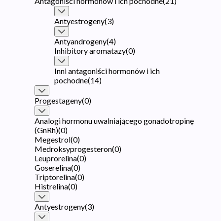
Antagoniści hormonów i ich pochodne
(
21
)
Antyestrogeny
(
3
)
Antyandrogeny
(
4
)
Inhibitory aromatazy
(
0
)
Inni antagoniści hormonów i ich
pochodne
(
14
)
Progestageny
(
0
)
Analogi hormonu uwalniającego gonadotropinę
(GnRh)
(
0
)
Megestrol
(
0
)
Medroksyprogesteron
(
0
)
Leuprorelina
(
0
)
Goserelina
(
0
)
Triptorelina
(
0
)
Histrelina
(
0
)
Antyestrogeny
(
3
)