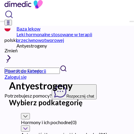
Baza lekow
Leki hormonalne stosowane w terapii
polski
przeciwnowotworowej
Antyestrogeny
Zmień
Powrót do kategorii
Zaloguj się
Antyestrogeny
Potrzebujesz pomocy?
Rozpocznij chat
Wybierz podkategorię
Hormony i ich pochodne
(
0
)