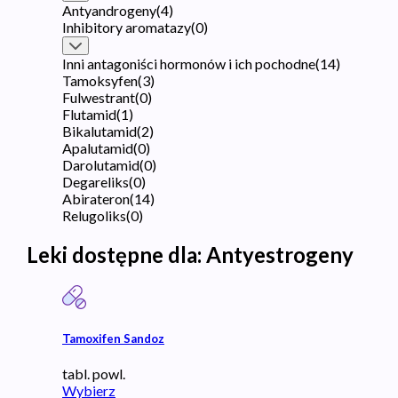
Antyandrogeny
(
4
)
Inhibitory aromatazy
(
0
)
Inni antagoniści hormonów i ich pochodne
(
14
)
Tamoksyfen
(
3
)
Fulwestrant
(
0
)
Flutamid
(
1
)
Bikalutamid
(
2
)
Apalutamid
(
0
)
Darolutamid
(
0
)
Degareliks
(
0
)
Abirateron
(
14
)
Relugoliks
(
0
)
Leki dostępne dla:
Antyestrogeny
Tamoxifen Sandoz
tabl. powl.
Wybierz