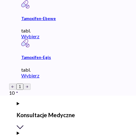
Tamoxifen-Ebewe
tabl.
Wybierz
Tamoxifen-Egis
tabl.
Wybierz
1
10
Konsultacje Medyczne