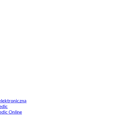
elektroniczną
edic
edic Online