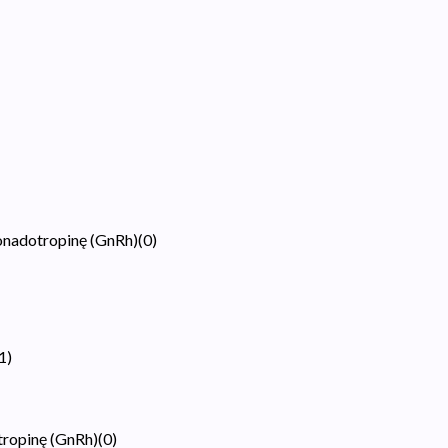
onadotropinę (GnRh)
(
0
)
1
)
tropinę (GnRh)
(
0
)