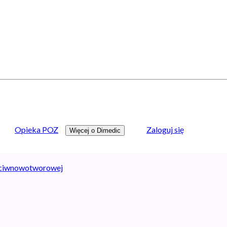
Opieka POZ
Zaloguj się
Więcej o Dimedic
zeciwnowotworowej