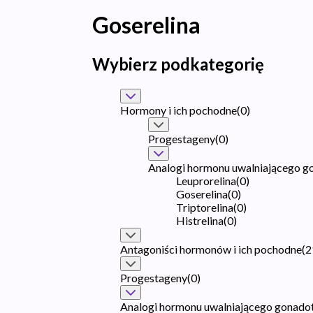
Goserelina
Wybierz podkategorię
Hormony i ich pochodne
(
0
)
Progestageny
(
0
)
Analogi hormonu uwalniającego g
Leuprorelina
(
0
)
Goserelina
(
0
)
Triptorelina
(
0
)
Histrelina
(
0
)
Antagoniści hormonów i ich pochodne
(
2
Progestageny
(
0
)
Analogi hormonu uwalniającego gonado