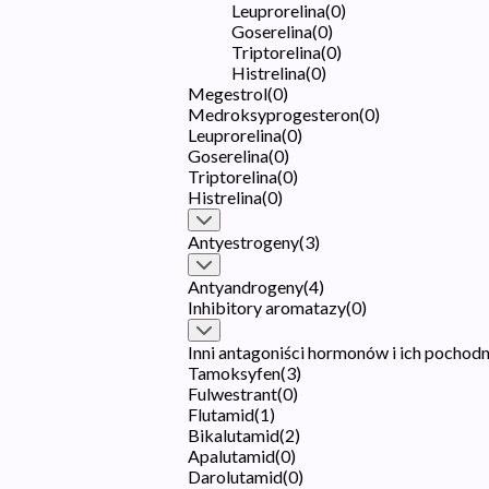
Leuprorelina
(
0
)
Goserelina
(
0
)
Triptorelina
(
0
)
Histrelina
(
0
)
Megestrol
(
0
)
Medroksyprogesteron
(
0
)
Leuprorelina
(
0
)
Goserelina
(
0
)
Triptorelina
(
0
)
Histrelina
(
0
)
Antyestrogeny
(
3
)
Antyandrogeny
(
4
)
Inhibitory aromatazy
(
0
)
Inni antagoniści hormonów i ich pochod
Tamoksyfen
(
3
)
Fulwestrant
(
0
)
Flutamid
(
1
)
Bikalutamid
(
2
)
Apalutamid
(
0
)
Darolutamid
(
0
)