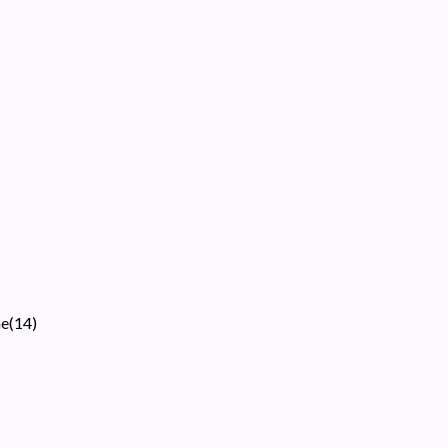
ne
(
14
)