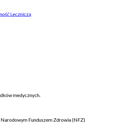
ność Leczniczą
padków medycznych.
 z Narodowym Funduszem Zdrowia (NFZ)