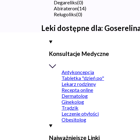
Degareliks
(
0
)
Abirateron
(
14
)
Relugoliks
(
0
)
Leki dostępne dla:
Goserelin
Konsultacje Medyczne
Antykoncepcja
Tabletka "dzień po"
Lekarz rodzinny
Recepta online
Dermatolog
Ginekolog
Trądzik
Leczenie otyłości
Obesitolog
Najważniejsze Linki