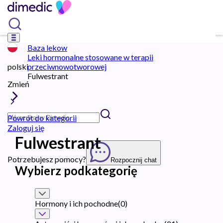
Baza lekow
Leki hormonalne stosowane w terapii
polski
przeciwnowotworowej
Fulwestrant
Zmień
Powrót do kategorii
Zaloguj się
Fulwestrant
Potrzebujesz pomocy?
Rozpocznij chat
Wybierz podkategorię
Hormony i ich pochodne
(
0
)