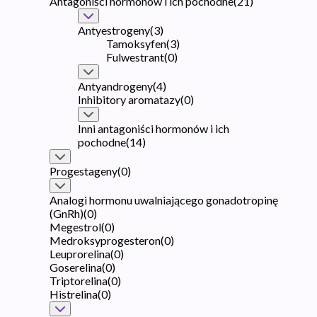
Antagoniści hormonów i ich pochodne
(
21
)
Antyestrogeny
(
3
)
Tamoksyfen
(
3
)
Fulwestrant
(
0
)
Antyandrogeny
(
4
)
Inhibitory aromatazy
(
0
)
Inni antagoniści hormonów i ich
pochodne
(
14
)
Progestageny
(
0
)
Analogi hormonu uwalniającego gonadotropinę
(GnRh)
(
0
)
Megestrol
(
0
)
Medroksyprogesteron
(
0
)
Leuprorelina
(
0
)
Goserelina
(
0
)
Triptorelina
(
0
)
Histrelina
(
0
)