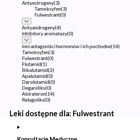
Antyestrogeny
(
3
)
Tamoksyfen
(
3
)
Fulwestrant
(
0
)
Antyandrogeny
(
4
)
Inhibitory aromatazy
(
0
)
Inni antagoniści hormonów i ich pochodne
(
14
)
Tamoksyfen
(
3
)
Fulwestrant
(
0
)
Flutamid
(
1
)
Bikalutamid
(
2
)
Apalutamid
(
0
)
Darolutamid
(
0
)
Degareliks
(
0
)
Abirateron
(
14
)
Relugoliks
(
0
)
Leki dostępne dla:
Fulwestrant
Konsultacje Medyczne