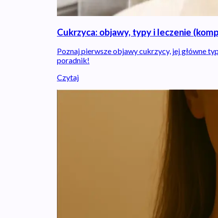
Cukrzyca: objawy, typy i leczenie (ko
Poznaj pierwsze objawy cukrzycy, jej główne typ
poradnik!
Czytaj