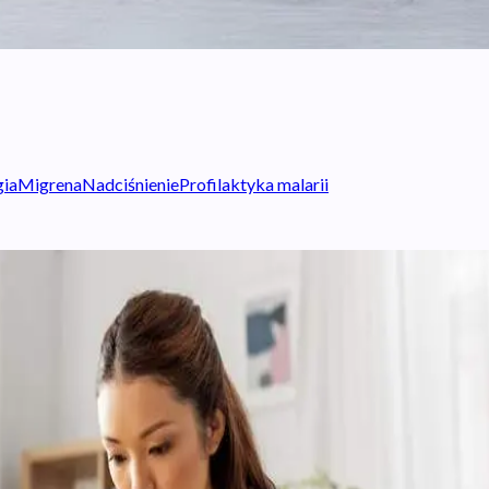
gia
Migrena
Nadciśnienie
Profilaktyka malarii