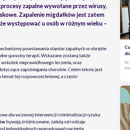
 procesy zapalne wywołane przez wirusy,
iskowe. Zapalenie migdałków jest zatem
oże występować u osób w różnym wieku –
Cu
 mechanizmy powstawania stanów zapalnych w obrębie
di
dne sposoby terapii. Wskazane zostaną także
ć wskutek nieprawidłowego leczenia, oraz
W ś
dw
dotyczące zapobiegania chorobie. Celem tekstu jest
1 o
 temat tej rozpowszechnionej, a często
ch
Cu
to
ok
 dla wczesnej interwencji i minimalizacji ryzyka
ków
bywają zróżnicowane, zależą od rodzaju
 od indywidualnych uwarunkowań pacjenta.