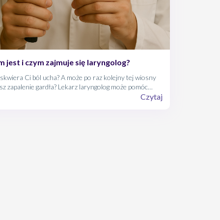
m jest i czym zajmuje się laryngolog?
kwiera Ci ból ucha? A może po raz kolejny tej wiosny
z zapalenie gardła? Lekarz laryngolog może pomóc
wikłać Twoje problemy, zwłaszcza wtedy, kiedy są
Czytaj
racające i mają stały charakter. Choć nie ma co
ywać, że w pierwszej kolejności należy szukać pomocy u
arza rodzinnego. Bo przecież nie każdy ból gardła czy
alenie zatok wymaga pilnej konsultacji laryngologicznej.