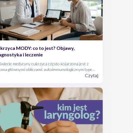
krzyca MODY: co to jest? Objawy,
agnostyka i leczenie
wiecie medycyny cukrzyca często kojarzona jest z
oma głównymi obliczami: autoimmunologicznym typem
raz metabolicznym typem 2. Istnieje jednak postać
Czytaj
oroby, która wymyka się tym prostym podziałom.
krzyca MODY (Maturity Onset Diabetes of the Young)
 rzadka, monogenowa forma cukrzycy, która dotyczy
oło 1-5% wszystkich przypadków tej choroby.