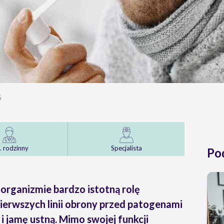
5
. rodzinny
Specjalista
Po
organizmie bardzo istotną rolę
ierwszych linii obrony przed patogenami
 jamę ustną. Mimo swojej funkcji