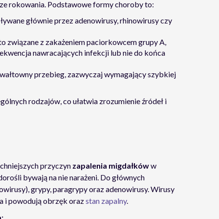
sze rokowania. Podstawowe formy choroby to:
ywane głównie przez adenowirusy, rhinowirusy czy
to związane z zakażeniem paciorkowcem grupy A,
ekwencja nawracających infekcji lub nie do końca
wałtowny przebieg, zazwyczaj wymagający szybkiej
ólnych rodzajów, co ułatwia zrozumienie źródeł i
echniejszych przyczyn
zapalenia migdałków
w
 dorośli bywają na nie narażeni. Do głównych
owirusy), grypy, paragrypy oraz adenowirusy. Wirusy
a i powodują obrzęk oraz
stan zapalny
.
: