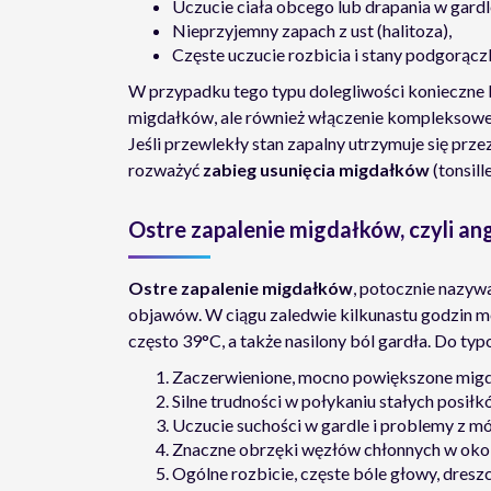
Uczucie ciała obcego lub drapania w gardl
Nieprzyjemny zapach z ust (halitoza),
Częste uczucie rozbicia i stany podgorąc
W przypadku tego typu dolegliwości konieczne b
migdałków, ale również włączenie kompleksowej 
Jeśli przewlekły stan zapalny utrzymuje się przez
rozważyć
zabieg usunięcia migdałków
(tonsill
Ostre zapalenie migdałków, czyli an
Ostre zapalenie migdałków
, potocznie nazyw
objawów. W ciągu zaledwie kilkunastu godzin m
często 39°C, a także nasilony ból gardła. Do ty
Zaczerwienione, mocno powiększone migd
Silne trudności w połykaniu stałych posiłk
Uczucie suchości w gardle i problemy z m
Znaczne obrzęki węzłów chłonnych w okoli
Ogólne rozbicie, częste bóle głowy, dresz