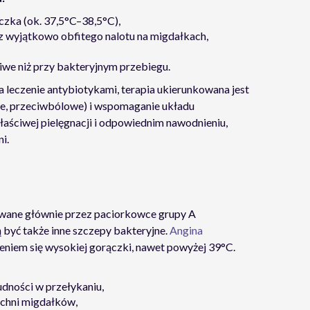
zka (ok. 37,5°C–38,5°C),
bez wyjątkowo obfitego nalotu na migdałkach,
liwe niż przy bakteryjnym przebiegu.
a leczenie antybiotykami, terapia ukierunkowana jest
e, przeciwbólowe) i wspomaganie układu
aściwej pielęgnacji i odpowiednim nawodnieniu,
i.
wane głównie przez paciorkowce grupy A
 być także inne szczepy bakteryjne.
Angina
niem się wysokiej gorączki, nawet powyżej 39°C.
udności w przełykaniu,
zchni migdałków,