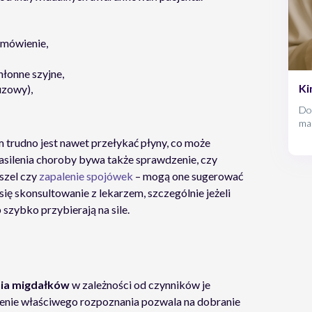
i mówienie,
łonne szyjne,
Ki
uzowy),
Dos
mas
roz
m trudno jest nawet przełykać płyny, co może
naw
silenia choroby bywa także sprawdzenie, czy
ukr
szel czy
zapalenie spojówek
– mogą one sugerować
lek
zap
ię skonsultowanie z lekarzem, szczególnie jeżeli
b szybko przybierają na sile.
nia migdałków
w zależności od czynników je
lenie właściwego rozpoznania pozwala na dobranie