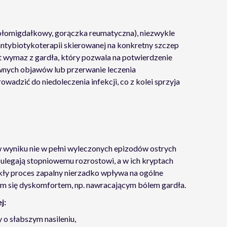
kołomigdałkowy, gorączka reumatyczna), niezwykle
 antybiotykoterapii skierowanej na konkretny szczep
 wymaz z gardła, który pozwala na potwierdzenie
wnych objawów lub przerwanie leczenia
adzić do niedoleczenia infekcji, co z kolei sprzyja
w wyniku nie w pełni wyleczonych epizodów ostrych
i ulegają stopniowemu rozrostowi, a w ich kryptach
ekły proces zapalny nierzadko wpływa na ogólne
cym się dyskomfortem, np. nawracającym bólem gardła.
j:
 o słabszym nasileniu,