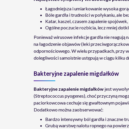
Łagodniejsza i umiarkowanie wysoka gorąc
Bóle gardła i trudności w połykaniu, ale 
Katar, kaszel, czasem zapalenie spojówek,
Ogólne poczucie rozbicia, lecz mniej dotk
Ponieważ wirusowe infekcje gardła nie reagują n
na łagodzenie objawów (leki przeciwgorączkow
odpornościowego. W wielu przypadkach, przy wł
dolegliwości samoistnie ustępują w ciągu kilku dn
Bakteryjne zapalenie migdałków
Bakteryjne zapalenie migdałków
jest wywoły
(Streptococcus pyogenes), choć przyczyną mogą
paciorkowcowa cechuje się gwałtownym pojawie
Dodatkowo można zaobserwować:
Bardzo intensywny ból gardła i znaczne tr
Grubą warstwę nalotu ropnego na powier