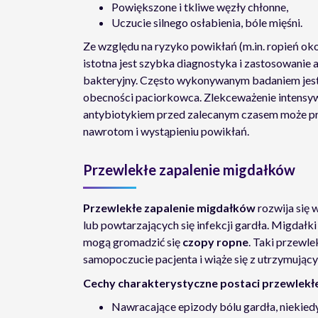
Powiększone i tkliwe węzły chłonne,
Uczucie silnego osłabienia, bóle mięśni.
Ze względu na ryzyko powikłań (m.in. ropień o
istotna jest szybka diagnostyka i zastosowanie
bakteryjny. Często wykonywanym badaniem jest
obecności paciorkowca. Zlekceważenie intensy
antybiotykiem przed zalecanym czasem może prow
nawrotom i wystąpieniu powikłań.
Przewlekłe zapalenie migdałków
Przewlekłe zapalenie migdałków
rozwija się 
lub powtarzających się infekcji gardła. Migdałk
mogą gromadzić się
czopy ropne
. Taki przewl
samopoczucie pacjenta i wiąże się z utrzymują
Cechy charakterystyczne postaci przewlekłe
Nawracające epizody bólu gardła, niekiedy