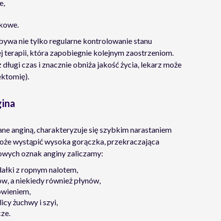
e,
zkowe.
ywa nie tylko regularne kontrolowanie stanu
terapii, która zapobiegnie kolejnym zaostrzeniom.
 długi czas i znacznie obniża jakość życia, lekarz może
ektomię).
gina
ane anginą, charakteryzuje się szybkim narastaniem
oże wystąpić wysoka gorączka, przekraczająca
powych oznak anginy zaliczamy:
ałki z ropnym nalotem,
ów, a niekiedy również płynów,
ówieniem,
cy żuchwy i szyi,
cze.