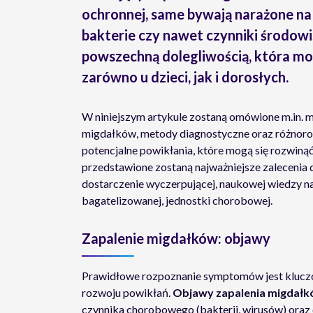
ochronnej, same bywają narażone na
bakterie czy nawet czynniki środow
powszechną dolegliwością, która m
zarówno u dzieci, jak i dorosłych.
W niniejszym artykule zostaną omówione m.in.
migdałków, metody diagnostyczne oraz różnoro
potencjalne powikłania, które mogą się rozwiną
przedstawione zostaną najważniejsze zalecenia 
dostarczenie wyczerpującej, naukowej wiedzy na
bagatelizowanej, jednostki chorobowej.
Zapalenie migdałków: objawy
Prawidłowe rozpoznanie symptomów jest kluczowe
rozwoju powikłań.
Objawy zapalenia migdał
czynnika chorobowego (bakterii, wirusów) oraz