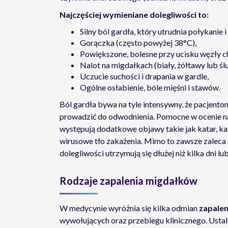
Najczęściej wymieniane dolegliwości to:
Silny ból gardła, który utrudnia połykanie 
Gorączka (często powyżej 38°C),
Powiększone, bolesne przy ucisku węzły ch
Nalot na migdałkach (biały, żółtawy lub śl
Uczucie suchości i drapania w gardle,
Ogólne osłabienie, bóle mięśni i stawów.
Ból gardła bywa na tyle intensywny, że pacjento
prowadzić do odwodnienia. Pomocne w ocenie na
występują dodatkowe objawy takie jak katar, ka
wirusowe tło zakażenia. Mimo to zawsze zaleca s
dolegliwości utrzymują się dłużej niż kilka dni lu
Rodzaje zapalenia migdałków
W medycynie wyróżnia się kilka odmian
zapale
wywołujących oraz przebiegu klinicznego. Usta