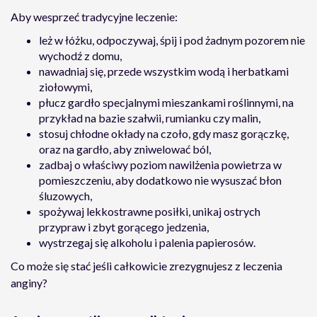
Aby wesprzeć tradycyjne leczenie:
leż w łóżku, odpoczywaj, śpij i pod żadnym pozorem nie
wychodź z domu,
nawadniaj się, przede wszystkim wodą i herbatkami
ziołowymi,
płucz gardło specjalnymi mieszankami roślinnymi, na
przykład na bazie szałwii, rumianku czy malin,
stosuj chłodne okłady na czoło, gdy masz gorączkę,
oraz na gardło, aby zniwelować ból,
zadbaj o właściwy poziom nawilżenia powietrza w
pomieszczeniu, aby dodatkowo nie wysuszać błon
śluzowych,
spożywaj lekkostrawne posiłki, unikaj ostrych
przypraw i zbyt gorącego jedzenia,
wystrzegaj się alkoholu i palenia papierosów.
Co może się stać jeśli całkowicie zrezygnujesz z leczenia
anginy?