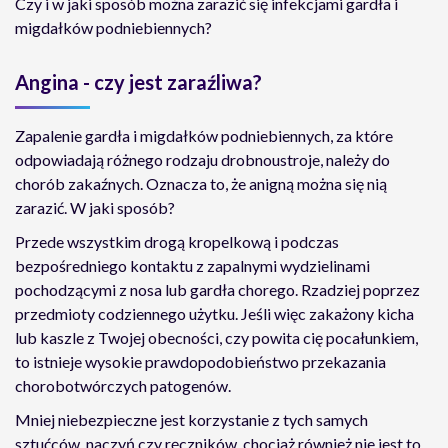
Czy i w jaki sposób można zarazić się infekcjami gardła i
migdałków podniebiennych?
Angina - czy jest zaraźliwa?
Zapalenie gardła i migdałków podniebiennych, za które
odpowiadają różnego rodzaju drobnoustroje, należy do
chorób zakaźnych. Oznacza to, że anigną można się nią
zarazić. W jaki sposób?
Przede wszystkim drogą kropelkową i podczas
bezpośredniego kontaktu z zapalnymi wydzielinami
pochodzącymi z nosa lub gardła chorego. Rzadziej poprzez
przedmioty codziennego użytku. Jeśli więc zakażony kicha
lub kaszle z Twojej obecności, czy powita cię pocałunkiem,
to istnieje wysokie prawdopodobieństwo przekazania
chorobotwórczych patogenów.
Mniej niebezpieczne jest korzystanie z tych samych
sztućców, naczyń czy ręczników, chociaż również nie jest to