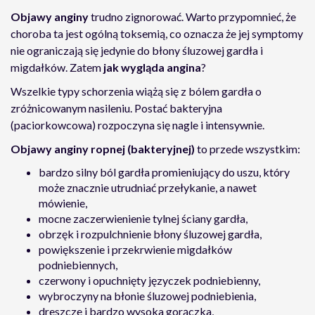
Objawy anginy
trudno zignorować. Warto przypomnieć, że
choroba ta jest ogólną toksemią, co oznacza że jej symptomy
nie ograniczają się jedynie do błony śluzowej gardła i
migdałków. Zatem
jak wygląda angina
?
Wszelkie typy schorzenia wiążą się z bólem gardła o
zróżnicowanym nasileniu. Postać bakteryjna
(paciorkowcowa) rozpoczyna się nagle i intensywnie.
Objawy anginy ropnej (bakteryjnej)
to przede wszystkim:
bardzo silny ból gardła promieniujący do uszu, który
może znacznie utrudniać przełykanie, a nawet
mówienie,
mocne zaczerwienienie tylnej ściany gardła,
obrzęk i rozpulchnienie błony śluzowej gardła,
powiększenie i przekrwienie migdałków
podniebiennych,
czerwony i opuchnięty języczek podniebienny,
wybroczyny na błonie śluzowej podniebienia,
dreszcze i bardzo wysoka gorączka,