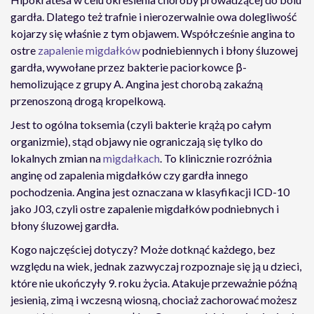
gardła. Dlatego też trafnie i nierozerwalnie owa dolegliwość
kojarzy się właśnie z tym objawem. Współcześnie angina to
ostre
zapalenie migdałków
podniebiennych i błony śluzowej
gardła, wywołane przez bakterie paciorkowce β-
hemolizujące z grupy A. Angina jest chorobą zakaźną
przenoszoną drogą kropelkową.
Jest to ogólna toksemia (czyli bakterie krążą po całym
organizmie), stąd objawy nie ograniczają się tylko do
lokalnych zmian na
migdałkach
. To klinicznie rozróżnia
anginę od zapalenia migdałków czy gardła innego
pochodzenia. Angina jest oznaczana w klasyfikacji ICD-10
jako J03, czyli ostre zapalenie migdałków podniebnych i
błony śluzowej gardła.
Kogo najczęściej dotyczy? Może dotknąć każdego, bez
względu na wiek, jednak zazwyczaj rozpoznaje się ją u dzieci,
które nie ukończyły 9. roku życia. Atakuje przeważnie późną
jesienią, zimą i wczesną wiosną, chociaż zachorować możesz