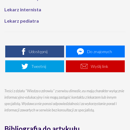
Lekarz internista
Lekarz pediatra
Udostępnij
Do znajomych
Tweetnij
Wyślij link
Treści z działu "Wiedza o zdrowiu" z serwisu dimedic.eu mają charakter wyłącznie
informacyjno-edukacyjny i nie mogą zastąpić kontaktu z lekarzem lub innym
specjalistą. Wydawca nie ponosi odpowiedzialności za wykorzystanie porad i
informacji zawartych w serwisie bez konsultacji ze specjalistą.
Bibliografia do artykułu