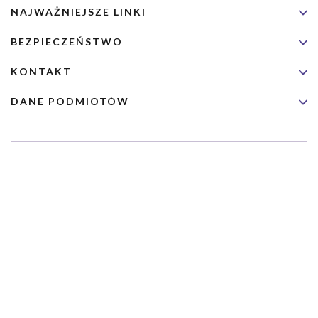
NAJWAŻNIEJSZE LINKI
BEZPIECZEŃSTWO
KONTAKT
DANE PODMIOTÓW
Usługa nie jest przeznaczona dla nagłych przypadków medycznych.
Wybrane usługi realizowane są we współpracy z Narodowym
Funduszem Zdrowia (NFZ)
Copyrights 2026 Dimedic Ltd