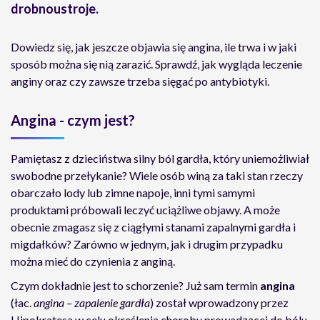
drobnoustroje.
Dowiedz się, jak jeszcze objawia się angina, ile trwa i w jaki
sposób można się nią zarazić. Sprawdź, jak wygląda leczenie
anginy oraz czy zawsze trzeba sięgać po antybiotyki.
Angina - czym jest?
Pamiętasz z dzieciństwa silny ból gardła, który uniemożliwiał
swobodne przełykanie? Wiele osób winą za taki stan rzeczy
obarczało lody lub zimne napoje, inni tymi samymi
produktami próbowali leczyć uciążliwe objawy. A może
obecnie zmagasz się z ciągłymi stanami zapalnymi gardła i
migdałków? Zarówno w jednym, jak i drugim przypadku
można mieć do czynienia z anginą.
Czym dokładnie jest to schorzenie? Już sam termin
angina
(łac.
angina – zapalenie gardła
) został wprowadzony przez
Hipokratesa w celu określenia choroby prowadzącej do bólu