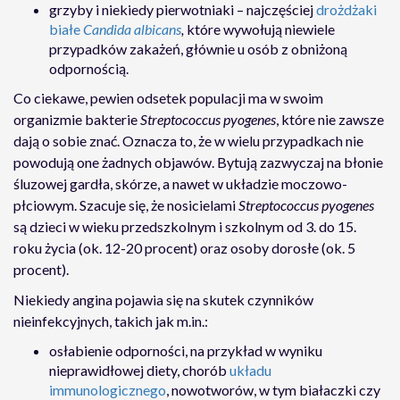
grzyby i niekiedy pierwotniaki – najczęściej
drożdżaki
białe
Candida albicans
,
które wywołują niewiele
przypadków zakażeń, głównie u osób z obniżoną
odpornością.
Co ciekawe, pewien odsetek populacji ma w swoim
organizmie bakterie
Streptococcus pyogenes
, które nie zawsze
dają o sobie znać. Oznacza to, że w wielu przypadkach nie
powodują one żadnych objawów. Bytują zazwyczaj na błonie
śluzowej gardła, skórze, a nawet w układzie moczowo-
płciowym. Szacuje się, że nosicielami
Streptococcus pyogenes
są dzieci w wieku przedszkolnym i szkolnym od 3. do 15.
roku życia (ok. 12-20 procent) oraz osoby dorosłe (ok. 5
procent).
Niekiedy angina pojawia się na skutek czynników
nieinfekcyjnych, takich jak m.in.:
osłabienie odporności, na przykład w wyniku
nieprawidłowej diety, chorób
układu
immunologicznego
, nowotworów, w tym białaczki czy