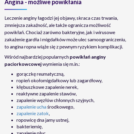
Angina - możliwe powikłania
Leczenie anginy łagodzi jej objawy, skraca czas trwania,
zmniejsza zakaźność, ale także ogranicza możliwość
powikłań. Chociaż zarówno bakteryjne, jak i wirusowe
zakażenie gardła i migdałków może ulec samoograniczeniu,
to angina ropna wiąże się z pewnym ryzykiem komplikacji.
Wśród najbardziej popularnych
powikłań anginy
paciorkowcowej
wymienia się m.in.:
gorączkę reumatyczną,
ropień okołomigdałkowy lub zagardłowy,
kłębuszkowe zapalenie nerek,
reaktywne zapalenie stawów,
zapalenie węzłów chłonnych szyjnych,
zapalenie ucha
środkowego,
zapalenie zatok
,
ropowicę dna jamy ustnej,
bakteriemię,
zapalenie płuc,