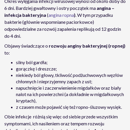
Okres wylęgania infekcji wirusowej wynosi od około doby do
6 dni. Bardziej gwałtowny i ostry początek ma
angina –
infekcja bakteryjna
(
angina ropna
)
. W tym przypadku
bakterie (głównie wspomniane paciorkowce)
odpowiedzialne za rozwój zapalenia replikują od 12 godzin
do 4 dni.
Objawy świadczące o
rozwoju
anginy bakteryjnej (ropnej)
to:
silny ból gardła;
gorączkę i dreszcze;
niekiedy ból głowy, tkliwość podżuchwowych węzłów
chłonnych i nieprzyjemny zapach z ust;
napuchnięcie i zaczerwienienie migdałków oraz biały
nalot na ich powierzchni (a dokładnie w migdałkowych
kryptach),
z czasem może pojawić się też ropno-śluzowy wysięk.
Obie infekcje różnią się więc od siebie przede wszystkim
symptomami, ich nasileniem oraz tempem rozwoju