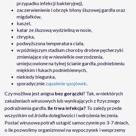
przypadku infekcji bakteryjnej),
zaczerwienienie i obrzęk błony śluzowej gardła oraz
migdałków,
kaszel,
katar ze śluzową wydzieliną w nosie,
chrypka,
podwyższona temperatura ciała,
w późniejszym stadium choroby drobne pęcherzyki
zmieniające się w niewielkie owrzodzenia,
umiejscowione na tylnej ścianie gardła, podniebieniu
miękkim i łukach podniebiennych,
niekiedy biegunka,
sporadycznie
zapalenie spojówek
.
Czy możliwa jest anigna
bez gorączki
? Tak, w niektórych
zakażeniach wirusowych lub wynikających z fizycznego
podrażnienia gardła.
Ile trwa infekcja?
To zależy przede
wszystkim od źródła dolegliwości i wdrożenia leczenia.
Postać wirusowa potrafi ustąpić samoczynnie po 3-7 dniach,
o ile pozwolimy organizmowi na wypoczynek i wesprzemy