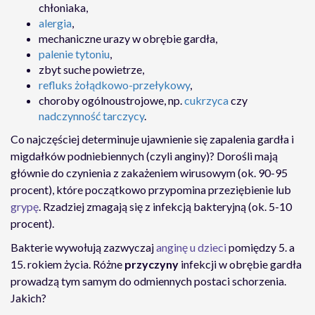
chłoniaka,
alergia
,
mechaniczne urazy w obrębie gardła,
palenie tytoniu
,
zbyt suche powietrze,
refluks żołądkowo-przełykowy
,
choroby ogólnoustrojowe, np.
cukrzyca
czy
nadczynność tarczycy
.
Co najczęściej determinuje ujawnienie się zapalenia gardła i
migdałków podniebiennych (czyli anginy)? Dorośli mają
głównie do czynienia z zakażeniem wirusowym (ok. 90-95
procent), które początkowo przypomina przeziębienie lub
grypę
. Rzadziej zmagają się z infekcją bakteryjną (ok. 5-10
procent).
Bakterie wywołują zazwyczaj
anginę u dzieci
pomiędzy 5. a
15. rokiem życia. Różne
przyczyny
infekcji w obrębie gardła
prowadzą tym samym do odmiennych postaci schorzenia.
Jakich?