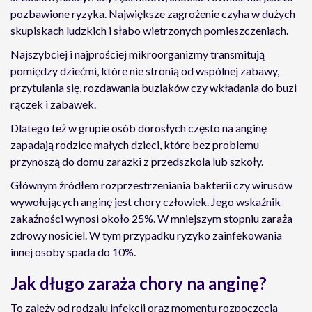
pozbawione ryzyka. Największe zagrożenie czyha w dużych
skupiskach ludzkich i słabo wietrzonych pomieszczeniach.
Najszybciej i najprościej mikroorganizmy transmitują
pomiędzy dziećmi, które nie stronią od wspólnej zabawy,
przytulania się, rozdawania buziaków czy wkładania do buzi
rączek i zabawek.
Dlatego też w grupie osób dorosłych często na anginę
zapadają rodzice małych dzieci, które bez problemu
przynoszą do domu zarazki z przedszkola lub szkoły.
Głównym źródłem rozprzestrzeniania bakterii czy wirusów
wywołujących anginę jest chory człowiek. Jego wskaźnik
zakaźności wynosi około 25%. W mniejszym stopniu zaraża
zdrowy nosiciel. W tym przypadku ryzyko zainfekowania
innej osoby spada do 10%.
Jak długo zaraża chory na anginę?
To zależy od rodzaju infekcji oraz momentu rozpoczęcia