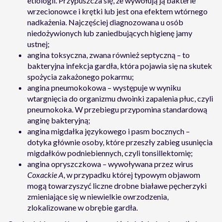
etiologii. Przypuszcza się, że wywołują ją bakterie
wrzecionowce i krętki lub jest ona efektem wtórnego
nadkażenia. Najczęściej diagnozowana u osób
niedożywionych lub zaniedbujących higienę jamy
ustnej;
angina toksyczna, zwana również septyczną – to
bakteryjna infekcja gardła, która pojawia się na skutek
spożycia zakażonego pokarmu;
angina pneumokokowa – występuje w wyniku
wtargnięcia do organizmu dwoinki zapalenia płuc, czyli
pneumokoka. W przebiegu przypomina standardową
anginę bakteryjną;
angina migdałka językowego i pasm bocznych –
dotyka głównie osoby, które przeszły zabieg usunięcia
migdałków podniebiennych, czyli tonsillektomię;
angina opryszczkowa – wywoływana przez wirus
Coxackie A
, w przypadku której typowym objawom
mogą towarzyszyć liczne drobne białawe pęcherzyki
zmieniające się w niewielkie owrzodzenia,
zlokalizowane w obrębie gardła.