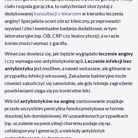
ciało rozpala gorączka, to natychmiast skorzystaj z
dedykowanej
konsultacji z lekarzem
w kierunku leczenia
anginy! Specjalista oceni obraz kliniczny, przeprowadzi
wywiad i zleci ewentualne badania dodatkowe, w tym
laboratoryjne (np. OB, CRP czy leukocytozę), a w razie
konieczności wymaz z gardła.
Wówczas dowiesz się, jak będzie wyglądało
leczenie anginy
i czy wymaga ono antybiotykoterapii.
Leczenie infekcji bez
antybiotyku
jest możliwe, a nawet wskazane, ale głównie w
przypadku infekcji wirusowej. Zakażenie bakteryjne może
również zakończyć się samoistnie, ale gdy istnieje zagrożenie
powikłaniami sięga się po konkretne leki.
Wśród
antybiotyków na anginę
zastosowanie znajduje
przede wszystkim penicylina fenoksymetylowa w formie
doustnej lub domięśniowej. W uzasadnionych przypadkach
(np. uczulenie na penicylinę) choremu podaje się np.
cefalosporyny I generacji, a niekiedy antybiotyk
makrolidowy, np. erytromycynę.