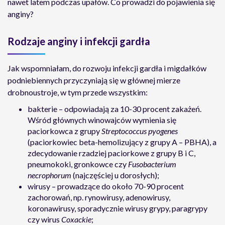
nawet latem podczas upałów. Co prowadzi do pojawienia się
anginy?
Rodzaje anginy i infekcji gardła
Jak wspomniałam, do rozwoju infekcji gardła i migdałków
podniebiennych przyczyniają się w głównej mierze
drobnoustroje, w tym przede wszystkim:
bakterie – odpowiadają za 10-30 procent zakażeń.
Wśród głównych winowajców wymienia się
paciorkowca z grupy
Streptococcus pyogenes
(paciorkowiec beta-hemolizujący z grupy A – PBHA), a
zdecydowanie rzadziej paciorkowe z grupy B i C,
pneumokoki, gronkowce czy
Fuso­bacterium
necrophorum
(najczęściej u dorosłych);
wirusy – prowadzące do około 70-90 procent
zachorowań, np. rynowirusy, adenowirusy,
koronawirusy, sporadycznie wirusy grypy, paragrypy
czy wirus
Coxackie
;