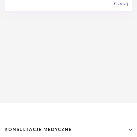
prawidłowego nawilżenia tkanek. Naturalnie występuje m.in. w
Czytaj
skórze, stawach i oczach, gdzie wspiera ich elastyczność,
amortyzację i regenerację. Dzięki wyjątkowej zdolności wiązania
wody stał się także jednym z najważniejszych składników
wykorzystywanych w kosmetologii, dermatologii i medycynie
estetycznej.
KONSULTACJE MEDYCZNE