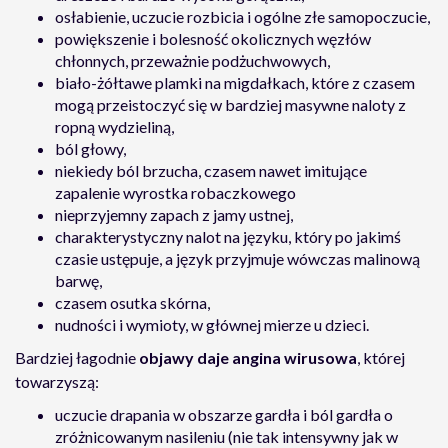
osłabienie, uczucie rozbicia i ogólne złe samopoczucie,
powiększenie i bolesność okolicznych węzłów
chłonnych, przeważnie podżuchwowych,
biało-żółtawe plamki na migdałkach, które z czasem
mogą przeistoczyć się w bardziej masywne naloty z
ropną wydzieliną,
ból głowy,
niekiedy ból brzucha, czasem nawet imitujące
zapalenie wyrostka robaczkowego
nieprzyjemny zapach z jamy ustnej,
charakterystyczny nalot na języku, który po jakimś
czasie ustępuje, a język przyjmuje wówczas malinową
barwę,
czasem osutka skórna,
nudności i wymioty, w głównej mierze u dzieci.
Bardziej łagodnie
objawy daje angina wirusowa
, której
towarzyszą:
uczucie drapania w obszarze gardła i ból gardła o
zróżnicowanym nasileniu (nie tak intensywny jak w