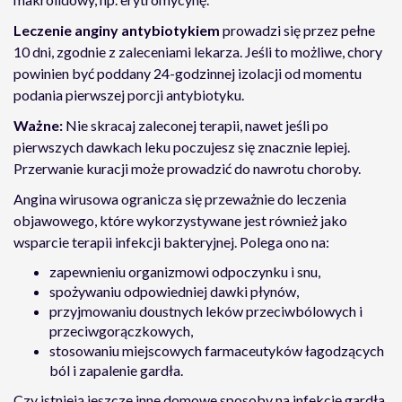
Leczenie anginy antybiotykiem
prowadzi się przez pełne
10 dni, zgodnie z zaleceniami lekarza. Jeśli to możliwe, chory
powinien być poddany 24-godzinnej izolacji od momentu
podania pierwszej porcji antybiotyku.
Ważne:
Nie skracaj zaleconej terapii, nawet jeśli po
pierwszych dawkach leku poczujesz się znacznie lepiej.
Przerwanie kuracji może prowadzić do nawrotu choroby.
Angina wirusowa ogranicza się przeważnie do leczenia
objawowego, które wykorzystywane jest również jako
wsparcie terapii infekcji bakteryjnej. Polega ono na:
zapewnieniu organizmowi odpoczynku i snu,
spożywaniu odpowiedniej dawki płynów,
przyjmowaniu doustnych leków przeciwbólowych i
przeciwgorączkowych,
stosowaniu miejscowych farmaceutyków łagodzących
ból i zapalenie gardła.
Czy istnieją jeszcze inne domowe sposoby na infekcję gardła