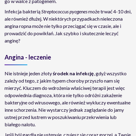
go w walce z patogenem.
Infekcja bakterią
Streptococcus pyogenes
może trwać 4-10 dni,
ale również dłużej. W niektórych przypadkach nieleczona
angina ropna może nie tylko przeciągać się w czasie, ale i
prowadzić do powikłań. Jak szybko i skutecznie leczyć
anginę?
Angina - leczenie
Nie istnieje jeden złoty
środek na infekcję
, gdyż wszystko
zależy od tego, z jakim typem choroby przyszło nam się
mierzyć. Kluczem do wdrożenia właściwej terapii jest więc
odpowiednia diagnoza, która nie tylko odróżni zakażenie
bakteryjne od wirusowego, ale również wykluczy ewentualne
inne schorzenia. Nie wystarczy jednak zaglądanie do jamy
ustnej przed lustrem w poszukiwaniu przekrwienia lub
białego nalotu.
Jeśli ból gardła nie ustępuje, czujesz się coraz gorzej, a Twoje