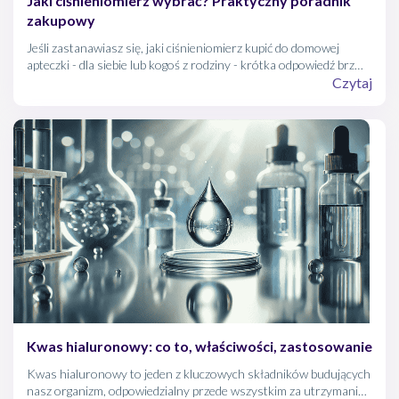
Jaki ciśnieniomierz wybrać? Praktyczny poradnik
zakupowy
Jeśli zastanawiasz się, jaki ciśnieniomierz kupić do domowej
apteczki - dla siebie lub kogoś z rodziny - krótka odpowiedź brzmi:
wybierz aparat automatyczny naramienny, którego model
Czytaj
figuruje na niezależnej liście urządzeń zwalidowanych klinicznie, z
mankietem dopasowanym do obwodu ramienia.
Kwas hialuronowy: co to, właściwości, zastosowanie
Kwas hialuronowy to jeden z kluczowych składników budujących
nasz organizm, odpowiedzialny przede wszystkim za utrzymanie