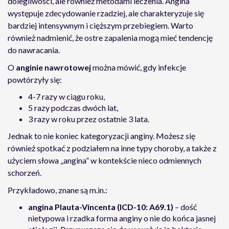
dolegliwości, ale również metodami leczenia. Angina
występuje zdecydowanie rzadziej, ale charakteryzuje się
bardziej intensywnym i cięższym przebiegiem. Warto
również nadmienić, że ostre zapalenia mogą mieć tendencję
do nawracania.
O
anginie nawrotowej
można mówić, gdy infekcje
powtórzyły się:
4-7 razy w ciągu roku,
5 razy podczas dwóch lat,
3 razy w roku przez ostatnie 3 lata.
Jednak to nie koniec kategoryzacji anginy. Możesz się
również spotkać z podziałem na inne typy choroby, a także z
użyciem słowa „angina” w kontekście nieco odmiennych
schorzeń.
Przykładowo, znane są m.in.:
angina Plauta-Vincenta (ICD-10: A69.1)
– dość
nietypowa i rzadka forma anginy o nie do końca jasnej