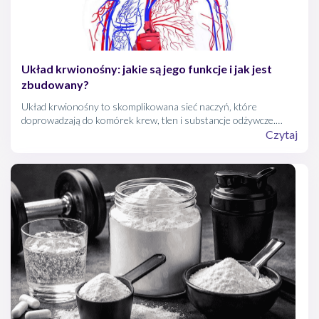
Układ krwionośny: jakie są jego funkcje i jak jest
zbudowany?
Układ krwionośny to skomplikowana sieć naczyń, które
doprowadzają do komórek krew, tlen i substancje odżywcze.
Dzięki temu komórki mogą oddychać, a my: żyć. Sam układ składa
Czytaj
się z wielu elementów, a samo pojęcie „chorób układu krążenia”
jest niezwykle szerokie i może dotyczyć każdego.