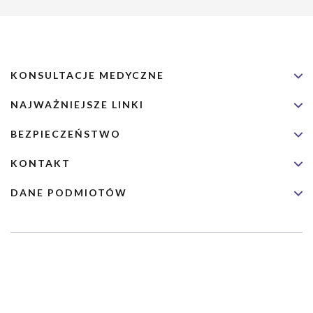
KONSULTACJE MEDYCZNE
NAJWAŻNIEJSZE LINKI
BEZPIECZEŃSTWO
KONTAKT
DANE PODMIOTÓW
Usługa nie jest przeznaczona dla nagłych przypadków medycznych.
Wybrane usługi realizowane są we współpracy z Narodowym