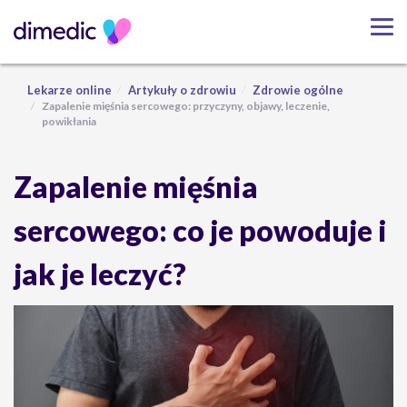
Lekarze online
Artykuły o zdrowiu
Zdrowie ogólne
Zapalenie mięśnia sercowego: przyczyny, objawy, leczenie,
powikłania
Zapalenie mięśnia
sercowego: co je powoduje i
jak je leczyć?