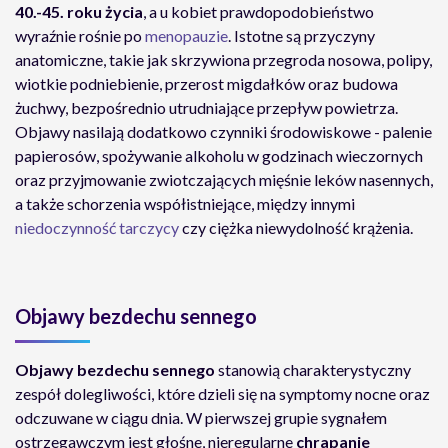
40.-45. roku życia
, a u kobiet prawdopodobieństwo
wyraźnie rośnie po
menopauzie
. Istotne są przyczyny
anatomiczne, takie jak skrzywiona przegroda nosowa, polipy,
wiotkie podniebienie, przerost migdałków oraz budowa
żuchwy, bezpośrednio utrudniające przepływ powietrza.
Objawy nasilają dodatkowo czynniki środowiskowe - palenie
papierosów, spożywanie alkoholu w godzinach wieczornych
oraz przyjmowanie zwiotczających mięśnie leków nasennych,
a także schorzenia współistniejące, między innymi
niedoczynność tarczycy
czy ciężka niewydolność krążenia.
Objawy bezdechu sennego
Objawy bezdechu sennego
stanowią charakterystyczny
zespół dolegliwości, które dzieli się na symptomy nocne oraz
odczuwane w ciągu dnia. W pierwszej grupie sygnałem
ostrzegawczym jest głośne, nieregularne
chrapanie