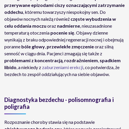
przerywane epizodami ciszy oznaczającymi zatrzymanie
oddechu
, któremu towarzyszy niespokojny sen. Do
objawów nocnych należą również
częste wybudzenia w
celu oddania moczu
oraz
nadmierne
, nieuzasadnione
temperaturą otoczenia
pocenie się
. Objawy dzienne
wynikają z braku odpowiedniej regeneracji nocnej i obejmują
poranne
bóle głowy
,
przewlekłe zmęczenie
oraz silną
senność w ciągu dnia. Pacjenci zmagają się także z
problemami z koncentracją
,
rozdrażnieniem
,
spadkiem
libido
, a niekiedy z
zaburzeniami erekcji
, co potwierdza, że
bezdech to zespół oddziałujących na siebie objawów.
Diagnostyka bezdechu - polisomnografia i
poligrafia
Rozpoznanie choroby stawia się na podstawie
obiektywnego badania snu
, które pozwala zarejestrować