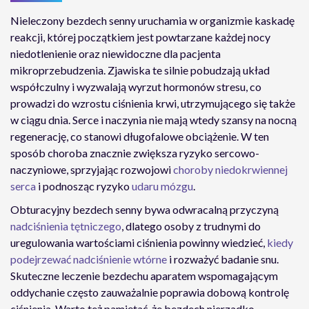
Nieleczony bezdech senny uruchamia w organizmie kaskadę
reakcji, której początkiem jest powtarzane każdej nocy
niedotlenienie oraz niewidoczne dla pacjenta
mikroprzebudzenia. Zjawiska te silnie pobudzają układ
współczulny i wyzwalają wyrzut hormonów stresu, co
prowadzi do wzrostu ciśnienia krwi, utrzymującego się także
w ciągu dnia. Serce i naczynia nie mają wtedy szansy na nocną
regenerację, co stanowi długofalowe obciążenie. W ten
sposób choroba znacznie zwiększa ryzyko sercowo-
naczyniowe, sprzyjając rozwojowi
choroby niedokrwiennej
serca
i podnosząc ryzyko
udaru mózgu
.
Obturacyjny bezdech senny bywa odwracalną przyczyną
nadciśnienia tętniczego
, dlatego osoby z trudnymi do
uregulowania wartościami ciśnienia powinny wiedzieć,
kiedy
podejrzewać nadciśnienie wtórne
i rozważyć badanie snu.
Skuteczne leczenie bezdechu aparatem wspomagającym
oddychanie często zauważalnie poprawia dobową kontrolę
ciśnienia. Warto też pamiętać, że bezdech nierzadko