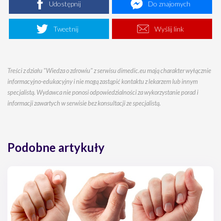
Udostępnij
Do znajomych
Tweetnij
Wyślij link
Treści z działu "Wiedza o zdrowiu" z serwisu dimedic.eu mają charakter wyłącznie
informacyjno-edukacyjny i nie mogą zastąpić kontaktu z lekarzem lub innym
specjalistą. Wydawca nie ponosi odpowiedzialności za wykorzystanie porad i
informacji zawartych w serwisie bez konsultacji ze specjalistą.
Podobne artykuły