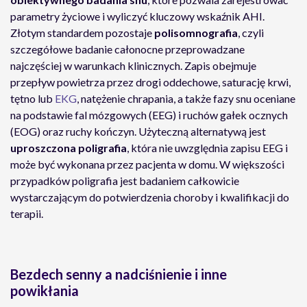
parametry życiowe i wyliczyć kluczowy wskaźnik AHI.
Złotym standardem pozostaje
polisomnografia
, czyli
szczegółowe badanie całonocne przeprowadzane
najczęściej w warunkach klinicznych. Zapis obejmuje
przepływ powietrza przez drogi oddechowe, saturację krwi,
tętno lub
EKG
, natężenie chrapania, a także fazy snu oceniane
na podstawie fal mózgowych (EEG) i ruchów gałek ocznych
(EOG) oraz ruchy kończyn. Użyteczną alternatywą jest
uproszczona poligrafia
, która nie uwzględnia zapisu EEG i
może być wykonana przez pacjenta w domu. W większości
przypadków poligrafia jest badaniem całkowicie
wystarczającym do potwierdzenia choroby i kwalifikacji do
terapii.
Bezdech senny a nadciśnienie i inne
powikłania