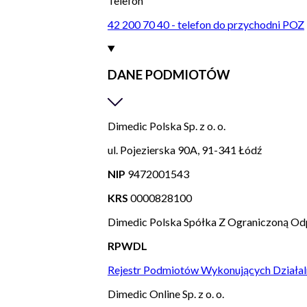
Telefon
42 200 70 40 - telefon do przychodni POZ
DANE PODMIOTÓW
Dimedic Polska Sp. z o. o.
ul. Pojezierska 90A, 91-341 Łódź
NIP
9472001543
KRS
0000828100
Dimedic Polska Spółka Z Ograniczoną Od
RPWDL
Rejestr Podmiotów Wykonujących Działal
Dimedic Online Sp. z o. o.