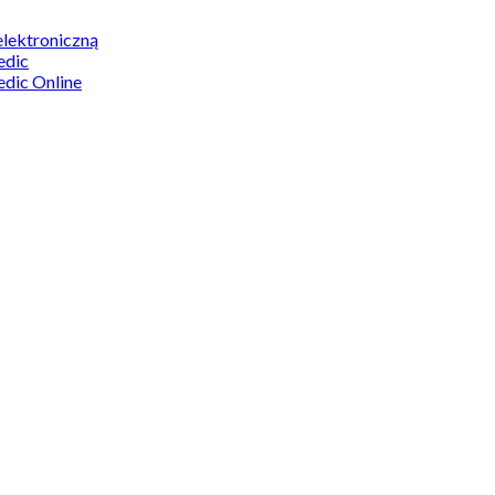
elektroniczną
edic
edic Online