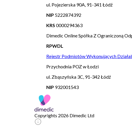
ul. Pojezierska 90A, 91-341 Łódź
NIP
5222874392
KRS
0000294363
Dimedic Online Spółka Z Ograniczoną Odp
RPWDL
Rejestr Podmiotów Wykonujących Działal
Przychodnia POZ w Łodzi
ul. Zbąszyńska 3C, 91-342 Łódź
NIP
932001543
Copyrights 2026 Dimedic Ltd