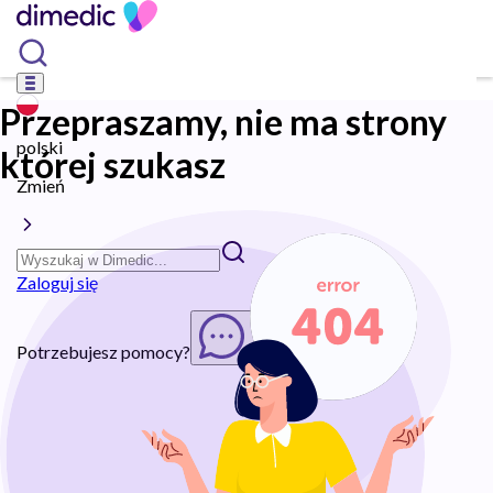
Przepraszamy, nie ma strony
polski
której szukasz
Zmień
Zaloguj się
Potrzebujesz pomocy?
Rozpocznij chat