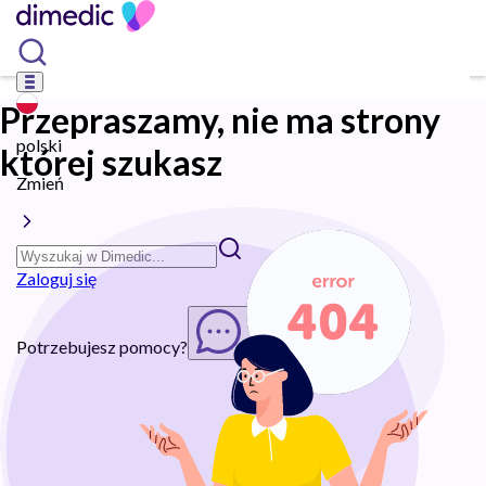
Przepraszamy, nie ma strony
polski
której szukasz
Zmień
Zaloguj się
Potrzebujesz pomocy?
Rozpocznij chat