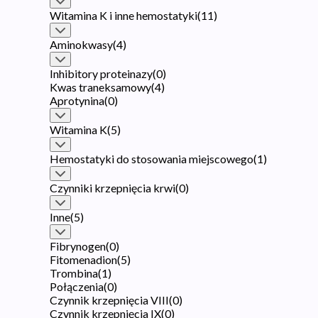
Witamina K i inne hemostatyki
(
11
)
Aminokwasy
(
4
)
Inhibitory proteinazy
(
0
)
Kwas traneksamowy
(
4
)
Aprotynina
(
0
)
Witamina K
(
5
)
Hemostatyki do stosowania miejscowego
(
1
)
Czynniki krzepnięcia krwi
(
0
)
Inne
(
5
)
Fibrynogen
(
0
)
Fitomenadion
(
5
)
Trombina
(
1
)
Połączenia
(
0
)
Czynnik krzepnięcia VIII
(
0
)
Czynnik krzepnięcia IX
(
0
)