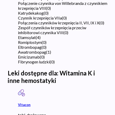
Połączenie czynnika von Willebranda z czynnikiem
krzepnięcia VIII
(
0
)
Katrydekakog
(
0
)
Czynnik krzepnięcia VIIa
(
0
)
Połączenia czynników krzepnięcia II, VII, IX i X
(
0
)
Zespół czynników krzepnięcia przeciw
inhibitorowi czynnika VIII
(
0
)
Etamsylat
(
4
)
Romiplostym
(
0
)
Eltrombopag
(
0
)
Awatrombopag
(
1
)
Emicizumab
(
0
)
Fibrynogen ludzki
(
0
)
Leki dostępne dla:
Witamina K i
inne hemostatyki
Vitacon
tabl. drażowane