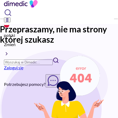
Przepraszamy, nie ma strony
polski
której szukasz
Zmień
Zaloguj się
Potrzebujesz pomocy?
Rozpocznij chat