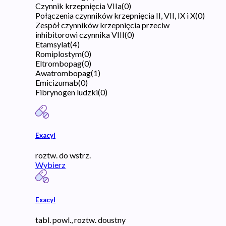
Czynnik krzepnięcia VIIa
(
0
)
Połączenia czynników krzepnięcia II, VII, IX i X
(
0
)
Zespół czynników krzepnięcia przeciw
inhibitorowi czynnika VIII
(
0
)
Etamsylat
(
4
)
Romiplostym
(
0
)
Eltrombopag
(
0
)
Awatrombopag
(
1
)
Emicizumab
(
0
)
Fibrynogen ludzki
(
0
)
Exacyl
roztw. do wstrz.
Wybierz
Exacyl
tabl. powl., roztw. doustny