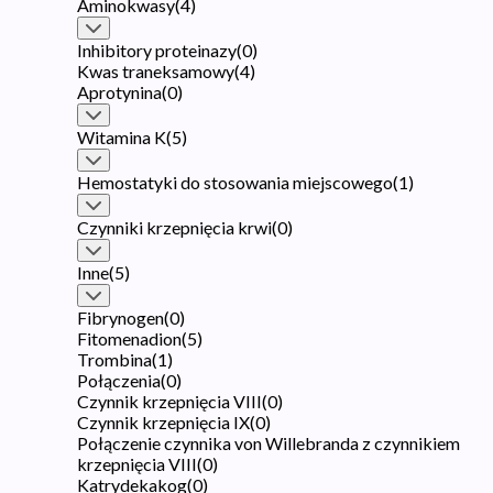
Aminokwasy
(
4
)
Inhibitory proteinazy
(
0
)
Kwas traneksamowy
(
4
)
Aprotynina
(
0
)
Witamina K
(
5
)
Hemostatyki do stosowania miejscowego
(
1
)
Czynniki krzepnięcia krwi
(
0
)
Inne
(
5
)
Fibrynogen
(
0
)
Fitomenadion
(
5
)
Trombina
(
1
)
Połączenia
(
0
)
Czynnik krzepnięcia VIII
(
0
)
Czynnik krzepnięcia IX
(
0
)
Połączenie czynnika von Willebranda z czynnikiem
krzepnięcia VIII
(
0
)
Katrydekakog
(
0
)