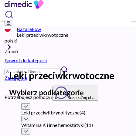
Baza lekow
Leki przeciwkrwotoczne
polski
Zmień
Powrót do kategorii
Leki przeciwkrwotoczne
Zaloguj się
Wybierz podkategorię
Potrzebujesz pomocy?
Rozpocznij chat
Leki przeciwfibrynolityczne
(
4
)
Witamina K i inne hemostatyki
(
11
)