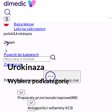
Baza lekow
Leki na zakrzepicę
polski
Urokinaza
Zmień
Powrót do kategorii
Zaloguj się
Urokinaza
Wybierz podkategorię
Potrzebujesz pomocy?
Rozpocznij chat
Preparaty przeciwzakrzepowe
(
88
)
Antagoniści witaminy K
(
3
)