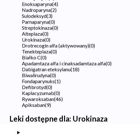
Enoksaparyna
(
4
)
Nadroparyna
(
2
)
Sulodeksyd
(
3
)
Parnaparyna
(
0
)
Streptokinaza
(
0
)
Alteplaza
(
0
)
Urokinaza
(
0
)
Drotrecogin alfa (aktywowany)
(
0
)
Tenekteplaza
(
0
)
Białko C
(
0
)
Apadamtaza alfa i cinaksadamtaza alfa
(
0
)
Dabigatran eteksylanu
(
18
)
Biwalirudyna
(
0
)
Fondaparynuks
(
1
)
Defibrotyd
(
0
)
Kaplacyzumab
(
0
)
Rywaroksaban
(
46
)
Apiksaban
(
9
)
Leki dostępne dla:
Urokinaza