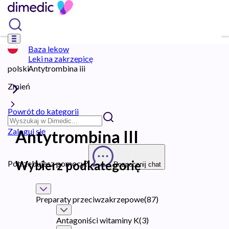
Baza lekow
Leki na zakrzepicę
polski
Antytrombina iii
Zmień
Powrót do kategorii
Zaloguj się
Antytrombina III
Wybierz podkategorię
Potrzebujesz pomocy?
Rozpocznij chat
Preparaty przeciwzakrzepowe
(
87
)
Antagoniści witaminy K
(
3
)