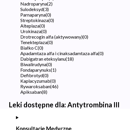
Nadroparyna
(
2
)
Sulodeksyd
(
3
)
Parnaparyna
(
0
)
Streptokinaza
(
0
)
Alteplaza
(
0
)
Urokinaza
(
0
)
Drotrecogin alfa (aktywowany)
(
0
)
Tenekteplaza
(
0
)
Białko C
(
0
)
Apadamtaza alfa i cinaksadamtaza alfa
(
0
)
Dabigatran eteksylanu
(
18
)
Biwalirudyna
(
0
)
Fondaparynuks
(
1
)
Defibrotyd
(
0
)
Kaplacyzumab
(
0
)
Rywaroksaban
(
46
)
Apiksaban
(
8
)
Leki dostępne dla:
Antytrombina III
Konsultacje Medyczne