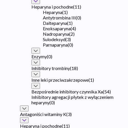
Heparyna i pochodne
(
11
)
Heparyna
(
1
)
Antytrombina III
(
0
)
Dalteparyna
(
1
)
Enoksaparyna
(
4
)
Nadroparyna
(
2
)
Sulodeksyd
(
3
)
Parnaparyna
(
0
)
Enzymy
(
0
)
Inhibitory trombiny
(
18
)
Inne leki przeciwzakrzepowe
(
1
)
Bezpośrednie inhibitory czynnika Xa
(
54
)
Inhibitory agregacji płytek z wyłączeniem
heparyny
(
0
)
Antagoniści witaminy K
(
3
)
Heparyna i pochodne
(
11
)