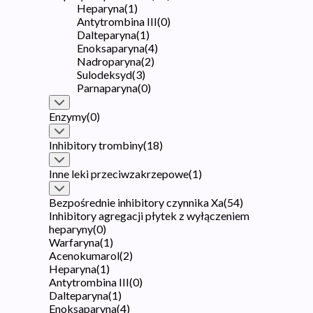
Heparyna
(
1
)
Antytrombina III
(
0
)
Dalteparyna
(
1
)
Enoksaparyna
(
4
)
Nadroparyna
(
2
)
Sulodeksyd
(
3
)
Parnaparyna
(
0
)
Enzymy
(
0
)
Inhibitory trombiny
(
18
)
Inne leki przeciwzakrzepowe
(
1
)
Bezpośrednie inhibitory czynnika Xa
(
54
)
Inhibitory agregacji płytek z wyłączeniem
heparyny
(
0
)
Warfaryna
(
1
)
Acenokumarol
(
2
)
Heparyna
(
1
)
Antytrombina III
(
0
)
Dalteparyna
(
1
)
Enoksaparyna
(
4
)