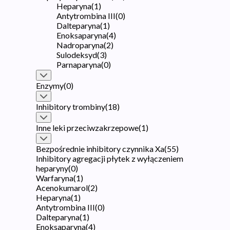
Heparyna
(
1
)
Antytrombina III
(
0
)
Dalteparyna
(
1
)
Enoksaparyna
(
4
)
Nadroparyna
(
2
)
Sulodeksyd
(
3
)
Parnaparyna
(
0
)
Enzymy
(
0
)
Inhibitory trombiny
(
18
)
Inne leki przeciwzakrzepowe
(
1
)
Bezpośrednie inhibitory czynnika Xa
(
55
)
Inhibitory agregacji płytek z wyłączeniem
heparyny
(
0
)
Warfaryna
(
1
)
Acenokumarol
(
2
)
Heparyna
(
1
)
Antytrombina III
(
0
)
Dalteparyna
(
1
)
Enoksaparyna
(
4
)