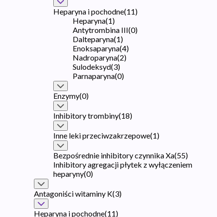
Heparyna i pochodne
(
11
)
Heparyna
(
1
)
Antytrombina III
(
0
)
Dalteparyna
(
1
)
Enoksaparyna
(
4
)
Nadroparyna
(
2
)
Sulodeksyd
(
3
)
Parnaparyna
(
0
)
Enzymy
(
0
)
Inhibitory trombiny
(
18
)
Inne leki przeciwzakrzepowe
(
1
)
Bezpośrednie inhibitory czynnika Xa
(
55
)
Inhibitory agregacji płytek z wyłączeniem
heparyny
(
0
)
Antagoniści witaminy K
(
3
)
Heparyna i pochodne
(
11
)