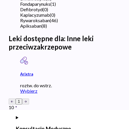
Fondaparynuks
(
1
)
Defibrotyd
(
0
)
Kaplacyzumab
(
0
)
Rywaroksaban
(
46
)
Apiksaban
(
8
)
Leki dostępne dla:
Inne leki
przeciwzakrzepowe
Arixtra
roztw. do wstrz.
Wybierz
1
10
Konsultacje Medyczne