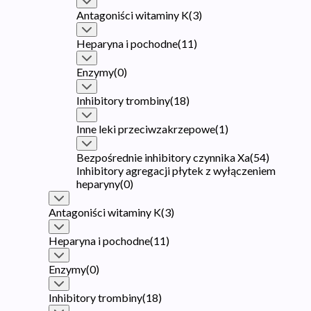
Antagoniści witaminy K
(
3
)
Heparyna i pochodne
(
11
)
Enzymy
(
0
)
Inhibitory trombiny
(
18
)
Inne leki przeciwzakrzepowe
(
1
)
Bezpośrednie inhibitory czynnika Xa
(
54
)
Inhibitory agregacji płytek z wyłączeniem
heparyny
(
0
)
Antagoniści witaminy K
(
3
)
Heparyna i pochodne
(
11
)
Enzymy
(
0
)
Inhibitory trombiny
(
18
)