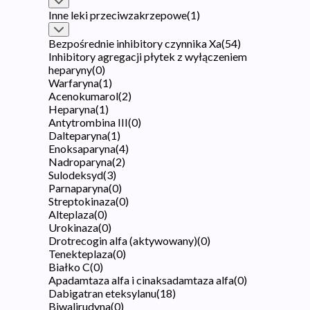
Inne leki przeciwzakrzepowe
(
1
)
Bezpośrednie inhibitory czynnika Xa
(
54
)
Inhibitory agregacji płytek z wyłączeniem
heparyny
(
0
)
Warfaryna
(
1
)
Acenokumarol
(
2
)
Heparyna
(
1
)
Antytrombina III
(
0
)
Dalteparyna
(
1
)
Enoksaparyna
(
4
)
Nadroparyna
(
2
)
Sulodeksyd
(
3
)
Parnaparyna
(
0
)
Streptokinaza
(
0
)
Alteplaza
(
0
)
Urokinaza
(
0
)
Drotrecogin alfa (aktywowany)
(
0
)
Tenekteplaza
(
0
)
Białko C
(
0
)
Apadamtaza alfa i cinaksadamtaza alfa
(
0
)
Dabigatran eteksylanu
(
18
)
Biwalirudyna
(
0
)