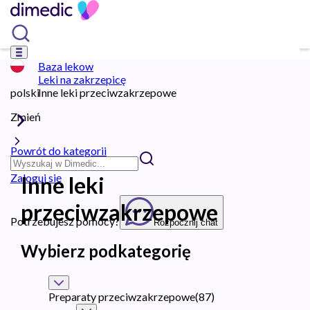
Baza lekow
Leki na zakrzepicę
polski
Inne leki przeciwzakrzepowe
Zmień
Powrót do kategorii
Zaloguj się
Inne leki
przeciwzakrzepowe
Potrzebujesz pomocy?
Rozpocznij chat
Wybierz podkategorię
Preparaty przeciwzakrzepowe
(
87
)