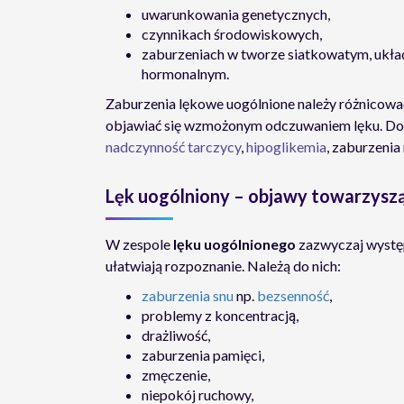
uwarunkowania genetycznych,
czynnikach środowiskowych,
zaburzeniach w tworze siatkowatym, ukł
hormonalnym.
Zaburzenia lękowe uogólnione należy różnicow
objawiać się wzmożonym odczuwaniem lęku. Do t
nadczynność tarczycy
,
hipoglikemia
, zaburzenia
Lęk uogólniony – objawy towarzysz
W zespole
lęku uogólnionego
zazwyczaj wystę
ułatwiają rozpoznanie. Należą do nich:
zaburzenia snu
np.
bezsenność
,
problemy z koncentracją,
drażliwość,
zaburzenia pamięci,
zmęczenie,
niepokój ruchowy,