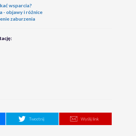
ukać wsparcia?
 - objawy i różnice
zenie zaburzenia
tację:
Tweetnij
Wyślij link