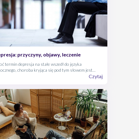
presja: przyczyny, objawy, leczenie
ć termin depresja na stałe wszedł do języka
ocznego, choroba kryjąca się pod tym słowem jest
ważnym zaburzeniem o udokumentowanym wpływie na
Czytaj
ość i długość życia.