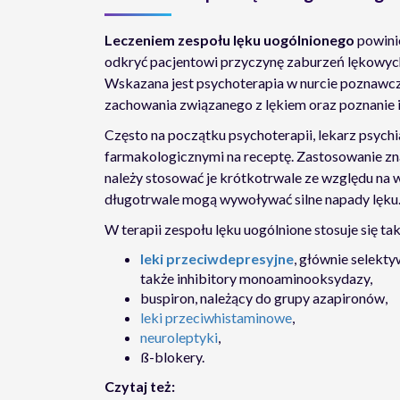
Leczeniem zespołu lęku uogólnionego
powinie
odkryć pacjentowi przyczynę zaburzeń lękowych,
Wskazana jest psychoterapia w nurcie poznawc
zachowania związanego z lękiem oraz poznanie 
Często na początku psychoterapii, lekarz psyc
farmakologicznymi na receptę. Zastosowanie zn
należy stosować je krótkotrwale ze względu na 
długotrwale mogą wywoływać silne napady lęku
W terapii zespołu lęku uogólnione stosuje się tak
leki przeciwdepresyjne
, głównie selekt
także inhibitory monoaminooksydazy,
buspiron, należący do grupy azapironów,
leki przeciwhistaminowe
,
neuroleptyki
,
ß-blokery.
Czytaj też: