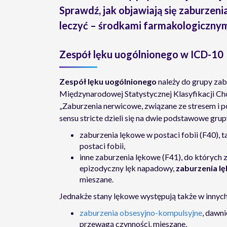
Sprawdź, jak objawiają się zaburzeni
leczyć – środkami farmakologicznym
Zespół lęku uogólnionego w ICD-10
Zespół lęku uogólnionego
należy do grupy za
Międzynarodowej Statystycznej Klasyfikacji C
„Zaburzenia nerwicowe, związane ze stresem i 
sensu stricte dzieli się na dwie podstawowe grup
zaburzenia lękowe w postaci fobii (F40), t
postaci fobii,
inne zaburzenia lękowe (F41), do których z
epizodyczny lęk napadowy,
zaburzenia l
mieszane.
Jednakże stany lękowe występują także w innych
zaburzenia obsesyjno-kompulsyjne
, dawni
przewagą czynności, mieszane,