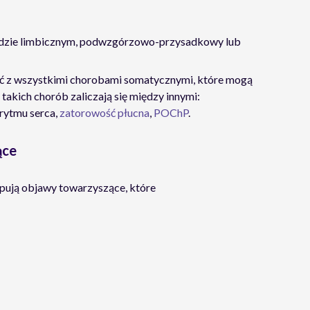
adzie limbicznym, podwzgórzowo-przysadkowy lub
ać z wszystkimi chorobami somatycznymi, które mogą
akich chorób zaliczają się między innymi:
 rytmu serca,
zatorowość płucna
,
POChP
.
ące
pują objawy towarzyszące, które