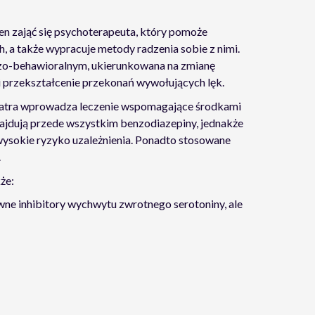
n zająć się psychoterapeuta, który pomoże
 a także wypracuje metody radzenia sobie z nimi.
zo-behawioralnym, ukierunkowana na zmianę
i przekształcenie przekonań wywołujących lęk.
hiatra wprowadza leczenie wspomagające środkami
ajdują przede wszystkim benzodiazepiny, jednakże
wysokie ryzyko uzależnienia. Ponadto stosowane
.
że:
ywne inhibitory wychwytu zwrotnego serotoniny, ale