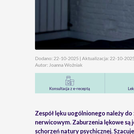
Dodano: 22-10-2025 | Aktualizacja: 22-10-202
Autor: Joanna Woźniak
Konsultacja z e-receptą
Lek
Zespół lęku uogólnionego należy do
nerwicowym. Zaburzenia lękowe są j
schorzeń natury psychicznej. Szacuje 