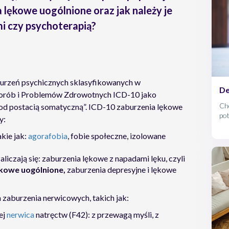
a lękowe uogólnione oraz jak należy je
i czy psychoterapią?
burzeń psychicznych sklasyfikowanych w
De
horób i Problemów Zdrowotnych ICD-10 jako
Cho
pod postacią somatyczną”. ICD-10 zaburzenia lękowe
pot
y:
po
jak
akie jak:
agorafobia
, fobie społeczne, izolowane
aliczają się: zaburzenia lękowe z napadami lęku, czyli
ękowe uogólnione,
zaburzenia depresyjne i lękowe
 zaburzenia nerwicowych, takich jak:
ej
nerwica
natręctw (F42): z przewagą myśli, z