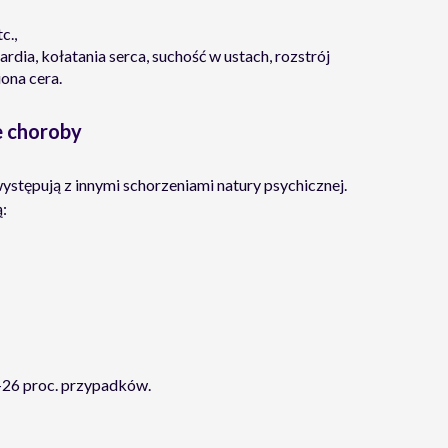
c.,
rdia, kołatania serca, suchość w ustach, rozstrój
iona cera.
e choroby
stępują z innymi schorzeniami natury psychicznej.
:
-26 proc. przypadków.