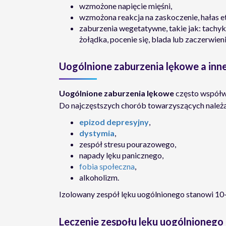
wzmożone napięcie mięśni,
wzmożona reakcja na zaskoczenie, hałas et
zaburzenia wegetatywne, takie jak: tachyka
żołądka, pocenie się, blada lub zaczerwien
Uogólnione zaburzenia lękowe a inn
Uogólnione zaburzenia lękowe
często współwy
Do najczęstszych chorób towarzyszących należą
epizod depresyjny
,
dystymia
,
zespół stresu pourazowego,
napady lęku panicznego,
fobia społeczna
,
alkoholizm.
Izolowany zespół lęku uogólnionego stanowi 10
Leczenie zespołu lęku uogólnionego