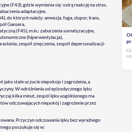
yjne (F43), gdzie wymienia się: ostrą reakcję na stres,
 zaburzenia adaptacyjne,
), do których należy: amnezja, fuga, stupor, trans,
spół Gansera,
yczną (F45), m.in.: zaburzenia somatyzacyjne,
OC
utonomiczne (hiperwentylacja),
pr
urastenia, zespół zmęczenia, zespół depersonalizacji-
Cic
co
pew
Wła
ob
 jako stałe uczucie niepokoju i zagrożenia, a
zyczyny. W odróżnieniu od epizodycznego lęku
yczaj kilka minut, zespól lęku uogólnionego ma
entów odczuwających niepokój i zagrożenie przez
icowana. Przyczyn odczuwania lęku bez wyraźnego
nego poszukuje się w: