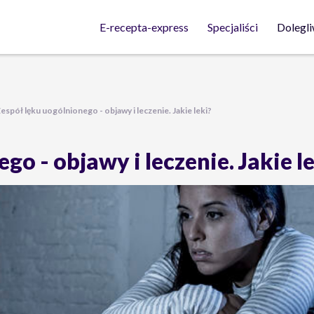
Dolegli
E-recepta-express
Specjaliści
espół lęku uogólnionego - objawy i leczenie. Jakie leki?
go - objawy i leczenie. Jakie l