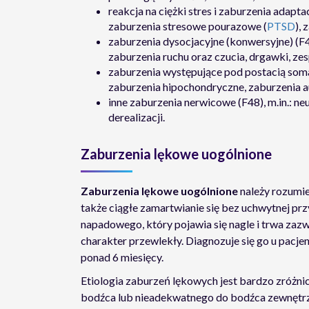
reakcja na ciężki stres i zaburzenia adaptac
zaburzenia stresowe pourazowe (
PTSD
),
zaburzenia dysocjacyjne (konwersyjne) (F44
zaburzenia ruchu oraz czucia, drgawki, ze
zaburzenia występujące pod postacią somat
zaburzenia hipochondryczne, zaburzenia a
inne zaburzenia nerwicowe (F48), m.in.: ne
derealizacji.
Zaburzenia lękowe uogólnione
Zaburzenia lękowe uogólnione
należy rozumień
także ciągłe zamartwianie się bez uchwytnej pr
napadowego, który pojawia się nagle i trwa zazw
charakter przewlekły. Diagnozuje się go u pacj
ponad 6 miesięcy.
Etiologia zaburzeń lękowych jest bardzo zróżn
bodźca lub nieadekwatnego do bodźca zewnętrz