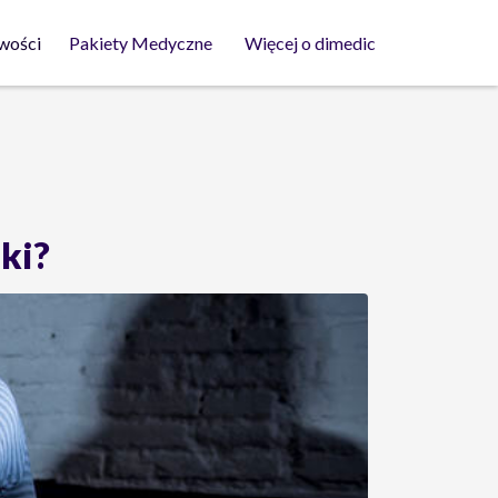
wości
Pakiety Medyczne
Więcej o dimedic
eki?