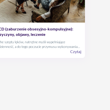
D (zaburzenie obsesyjno-kompulsyjne):
zyczyny, objawy, leczenie
he szepty lęków, natrętne myśli wypełniające
dzienność, a do tego poczucie przymusu wykonywania
nych czynności, choć rozum mówi, że to irracjonalne…
Czytaj
śnie tak wygląda rzeczywistość osób z zaburzeniami
sesyjno-kompulsyjnymi.