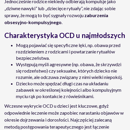
Jednocześnie rodzice niekiedy odbierają kompulsje jako
„dziwne nawyki” lub „dziecięce rytuały”, nie zdając sobie
sprawy, że mogą to być sygnały rozwoju
zaburzenia
obsesyjno-kompulsyjnego
.
Charakterystyka OCD u najmłodszych
Mogą pojawiać się specyficzne lęki, np. obawa przed
rozdzieleniem z rodzicami i powtarzanie rytuałów
bezpieczeństwa.
Występują myśli agresywne (np. obawa, że skrzywdzi
się rodzeństwo) czy seksualne, których dziecko nie
rozumie, ale odczuwa związany z nimi wielki niepokój.
Dziecko może spędzać długi czas na układaniu
zabawek w określonej kolejności albo kompulsyjnym
myciu rąk po kontakcie z rówieśnikami.
Wczesne wykrycie OCD u dzieci jest kluczowe, gdyż
odpowiednie leczenie może zapobiec narastaniu objawów w
okresie dojrzewania i dorosłości. Najczęściej zalecaną
metodą postępowania terapeutycznego jest łączenie