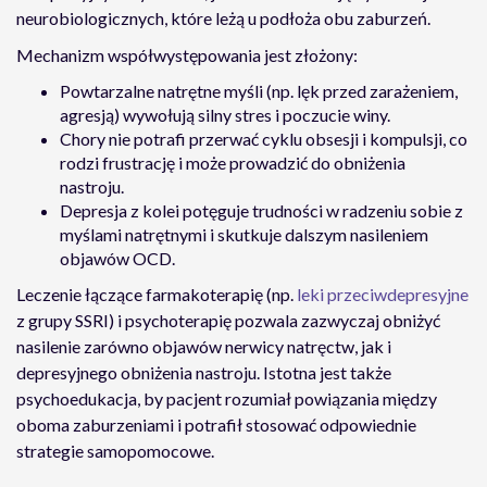
neurobiologicznych, które leżą u podłoża obu zaburzeń.
Mechanizm współwystępowania jest złożony:
Powtarzalne natrętne myśli (np. lęk przed zarażeniem,
agresją) wywołują silny stres i poczucie winy.
Chory nie potrafi przerwać cyklu obsesji i kompulsji, co
rodzi frustrację i może prowadzić do obniżenia
nastroju.
Depresja z kolei potęguje trudności w radzeniu sobie z
myślami natrętnymi i skutkuje dalszym nasileniem
objawów OCD.
Leczenie łączące farmakoterapię (np.
leki przeciwdepresyjne
z grupy SSRI) i psychoterapię pozwala zazwyczaj obniżyć
nasilenie zarówno objawów nerwicy natręctw, jak i
depresyjnego obniżenia nastroju. Istotna jest także
psychoedukacja, by pacjent rozumiał powiązania między
oboma zaburzeniami i potrafił stosować odpowiednie
strategie samopomocowe.