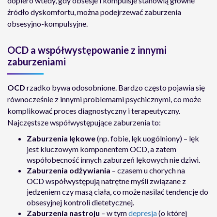
dopiero wtedy, gdy obsesje i kompulsje stanowią główne
źródło dyskomfortu, można podejrzewać zaburzenia
obsesyjno-kompulsyjne.
OCD a współwystępowanie z innymi
zaburzeniami
OCD
rzadko bywa odosobnione. Bardzo często pojawia się
równocześnie z innymi problemami psychicznymi, co może
komplikować proces diagnostyczny i terapeutyczny.
Najczęstsze współwystępujące zaburzenia to:
Zaburzenia lękowe
(np. fobie, lęk uogólniony) – lęk
jest kluczowym komponentem OCD, a zatem
współobecność innych zaburzeń lękowych nie dziwi.
Zaburzenia odżywiania
– czasem u chorych na
OCD współwystępują natrętne myśli związane z
jedzeniem czy masą ciała, co może nasilać tendencje do
obsesyjnej kontroli dietetycznej.
Zaburzenia nastroju
– w tym
depresja
(o której