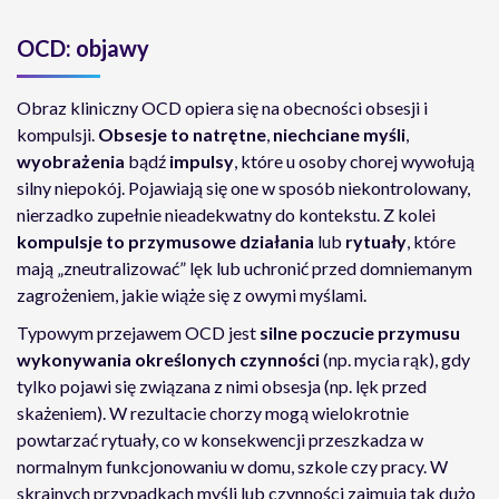
OCD: objawy
Obraz kliniczny OCD opiera się na obecności obsesji i
kompulsji.
Obsesje to natrętne
,
niechciane myśli
,
wyobrażenia
bądź
impulsy
, które u osoby chorej wywołują
silny niepokój. Pojawiają się one w sposób niekontrolowany,
nierzadko zupełnie nieadekwatny do kontekstu. Z kolei
kompulsje
to
przymusowe
działania
lub
rytuały
, które
mają „zneutralizować” lęk lub uchronić przed domniemanym
zagrożeniem, jakie wiąże się z owymi myślami.
Typowym przejawem OCD jest
silne poczucie przymusu
wykonywania określonych czynności
(np. mycia rąk), gdy
tylko pojawi się związana z nimi obsesja (np. lęk przed
skażeniem). W rezultacie chorzy mogą wielokrotnie
powtarzać rytuały, co w konsekwencji przeszkadza w
normalnym funkcjonowaniu w domu, szkole czy pracy. W
skrajnych przypadkach myśli lub czynności zajmują tak dużo