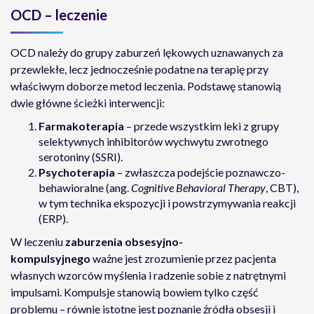
OCD – leczenie
OCD należy do grupy zaburzeń lękowych uznawanych za
przewlekłe, lecz jednocześnie podatne na terapię przy
właściwym doborze metod leczenia. Podstawę stanowią
dwie główne ścieżki interwencji:
Farmakoterapia
– przede wszystkim leki z grupy
selektywnych inhibitorów wychwytu zwrotnego
serotoniny (SSRI).
Psychoterapia
– zwłaszcza podejście poznawczo-
behawioralne (ang.
Cognitive Behavioral Therapy
, CBT),
w tym technika ekspozycji i powstrzymywania reakcji
(ERP).
W leczeniu
zaburzenia obsesyjno-
kompulsyjnego
ważne jest zrozumienie przez pacjenta
własnych wzorców myślenia i radzenie sobie z natrętnymi
impulsami. Kompulsje stanowią bowiem tylko część
problemu – równie istotne jest poznanie źródła obsesji i