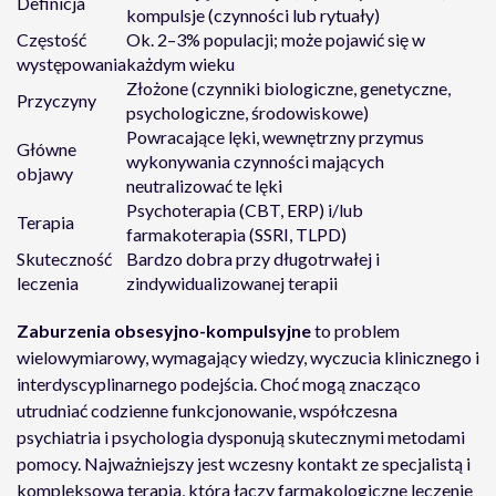
Definicja
kompulsje (czynności lub rytuały)
Częstość
Ok. 2–3% populacji; może pojawić się w
występowania
każdym wieku
Złożone (czynniki biologiczne, genetyczne,
Przyczyny
psychologiczne, środowiskowe)
Powracające lęki, wewnętrzny przymus
Główne
wykonywania czynności mających
objawy
neutralizować te lęki
Psychoterapia (CBT, ERP) i/lub
Terapia
farmakoterapia (SSRI, TLPD)
Skuteczność
Bardzo dobra przy długotrwałej i
leczenia
zindywidualizowanej terapii
Zaburzenia obsesyjno-kompulsyjne
to problem
wielowymiarowy, wymagający wiedzy, wyczucia klinicznego i
interdyscyplinarnego podejścia. Choć mogą znacząco
utrudniać codzienne funkcjonowanie, współczesna
psychiatria i psychologia dysponują skutecznymi metodami
pomocy. Najważniejszy jest wczesny kontakt ze specjalistą i
kompleksowa terapia, która łączy farmakologiczne leczenie