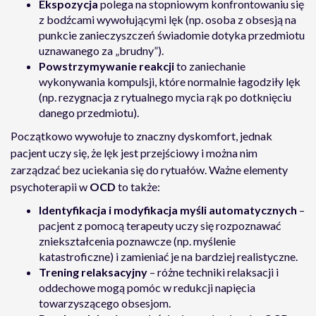
Ekspozycja
polega na stopniowym konfrontowaniu się
z bodźcami wywołującymi lęk (np. osoba z obsesją na
punkcie zanieczyszczeń świadomie dotyka przedmiotu
uznawanego za „brudny”).
Powstrzymywanie reakcji
to zaniechanie
wykonywania kompulsji, które normalnie łagodziły lęk
(np. rezygnacja z rytualnego mycia rąk po dotknięciu
danego przedmiotu).
Początkowo wywołuje to znaczny dyskomfort, jednak
pacjent uczy się, że lęk jest przejściowy i można nim
zarządzać bez uciekania się do rytuałów. Ważne elementy
psychoterapii w
OCD
to także:
Identyfikacja i modyfikacja myśli automatycznych
–
pacjent z pomocą terapeuty uczy się rozpoznawać
zniekształcenia poznawcze (np. myślenie
katastroficzne) i zamieniać je na bardziej realistyczne.
Trening relaksacyjny
– różne techniki relaksacji i
oddechowe mogą pomóc w redukcji napięcia
towarzyszącego obsesjom.