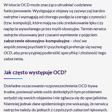
W istocie OCD może znacząco utrudniać codzienne
funkcjonowanie. Występujące objawy są zazwyczaj bardzo
natrętne i wymagają od chorego podjęcia szeregu czynności
(tzw. kompulsji), które mają na celu zredukowanie lęku czy
napięcia wywołanego przez myśli obsesyjne. Termin
nerwica
natręctw
stosowany jest czasami wymiennie z pojęciem
zaburzenie obsesyjno-kompulsyjne
– choć we
współczesnej psychiatrii i psychologii preferuje się nazwę
OCD
, aby precyzyjniej podkreślić specyfikę i złożoność tego
zaburzenia.
Jak często występuje OCD?
Dokładne oszacowanie rozpowszechnienia OCD bywa
trudne, ponieważ wiele osób dotkniętych tym problemem
wstydzi się swoich objawów i nie zgłasza się do specjalistów.
Niemniej jednak dane epidemiologiczne wskazują, że nerwica
natręctw należy do jednych z częstszych zaburzeń lękowych.