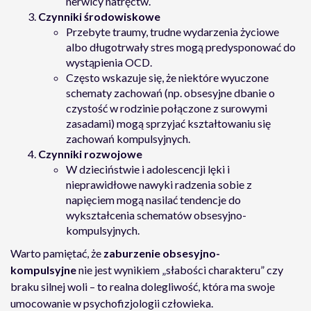
nerwicy natręctw.
Czynniki środowiskowe
Przebyte traumy, trudne wydarzenia życiowe
albo długotrwały stres mogą predysponować do
wystąpienia OCD.
Często wskazuje się, że niektóre wyuczone
schematy zachowań (np. obsesyjne dbanie o
czystość w rodzinie połączone z surowymi
zasadami) mogą sprzyjać kształtowaniu się
zachowań kompulsyjnych.
Czynniki rozwojowe
W dzieciństwie i adolescencji lęki i
nieprawidłowe nawyki radzenia sobie z
napięciem mogą nasilać tendencje do
wykształcenia schematów obsesyjno-
kompulsyjnych.
Warto pamiętać, że
zaburzenie obsesyjno-
kompulsyjne
nie jest wynikiem „słabości charakteru” czy
braku silnej woli – to realna dolegliwość, która ma swoje
umocowanie w psychofizjologii człowieka.