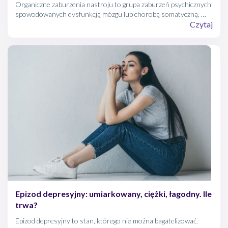
Organiczne zaburzenia nastroju to grupa zaburzeń psychicznych
spowodowanych dysfunkcją mózgu lub chorobą somatyczną. W
jakich chorobach najczęściej występują? Jak należy je leczyć?
Czytaj
Epizod depresyjny: umiarkowany, ciężki, łagodny. Ile
trwa?
Epizod depresyjny to stan, którego nie można bagatelizować.