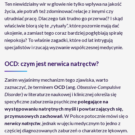
Ten niewidzialny wir w głowie nie tylko wpływa na jakość
życia, ale potrafi też zdominować relacje z innymi czy
utrudniać pracę. Dlaczego tak trudno go przerwać? I skąd
właściwie biorą się te „rytuały”, które pozornie mają dać
ukojenie, a zamiast tego coraz bardziej pogłębiają spiralę
niepokoju? To właśnie zagadki, które od lat intrygują
specjalistów i rzucają wyzwanie współczesnej medycynie.
OCD: czym jest nerwica natręctw?
Zanim wyjaśnimy mechanizm tego zjawiska, warto
zaznaczyć, że terminem
OCD
(ang.
Obsessive-Compulsive
Disorder
) w literaturze naukowej i klinicznej określa się
specyficzne zaburzenia psychiczne
polegające na
występowaniu natrętnych myśli i powtarzających się,
przymusowych zachowań
. W Polsce potocznie mówi się o
nerwicy natręctw
, jednak w ujęciu medycznym to jedno z
częściej diagnozowanych zaburzeń o charakterze lękowym.