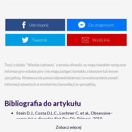
Udostępnij
Do znajomych
Tweetnij
Wyślij link
Treści z działu "Wiedza o zdrowiu" z serwisu dimedic.eu mają charakter wyłącznie
informacyjno-edukacyjny i nie mogą zastąpić kontaktu z lekarzem lub innym
specjalistą. Wydawca nie ponosi odpowiedzialności za wykorzystanie porad i
informacji zawartych w serwisie bez konsultacji ze specjalistą.
Bibliografia do artykułu
Stein D.J., Costa D.L.C., Lochner C. et al., Obsessive–
compulsive disorder, Nat Rev Dis Primers, 2019
A. Citkowska-Kisielewska, K. Rutkowski, J. Sobański, E.
Zobacz więcej
Dembińska, M. Mielimąka, Objawy lękowe w zaburzeniu