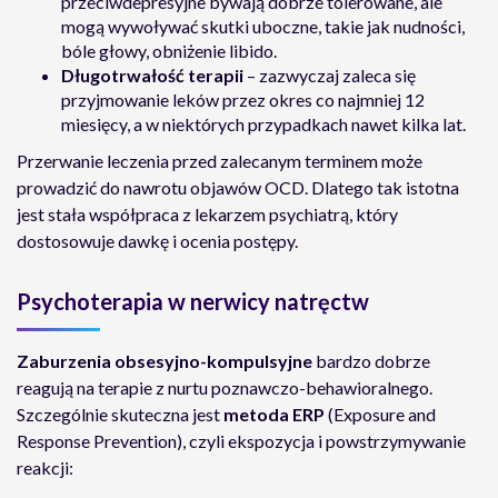
przeciwdepresyjne bywają dobrze tolerowane, ale
mogą wywoływać skutki uboczne, takie jak nudności,
bóle głowy, obniżenie libido.
Długotrwałość terapii
– zazwyczaj zaleca się
przyjmowanie leków przez okres co najmniej 12
miesięcy, a w niektórych przypadkach nawet kilka lat.
Przerwanie leczenia przed zalecanym terminem może
prowadzić do nawrotu objawów OCD. Dlatego tak istotna
jest stała współpraca z lekarzem psychiatrą, który
dostosowuje dawkę i ocenia postępy.
Psychoterapia w nerwicy natręctw
Zaburzenia obsesyjno-kompulsyjne
bardzo dobrze
reagują na terapie z nurtu poznawczo-behawioralnego.
Szczególnie skuteczna jest
metoda ERP
(Exposure and
Response Prevention), czyli ekspozycja i powstrzymywanie
reakcji: