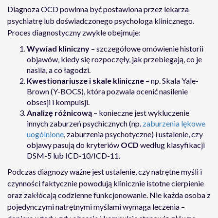
Diagnoza OCD powinna być postawiona przez lekarza
psychiatrę lub doświadczonego psychologa klinicznego.
Proces diagnostyczny zwykle obejmuje:
Wywiad kliniczny
– szczegółowe omówienie historii
objawów, kiedy się rozpoczęły, jak przebiegają, co je
nasila, a co łagodzi.
Kwestionariusze i skale kliniczne
– np. Skala Yale-
Brown (Y-BOCS), która pozwala ocenić nasilenie
obsesji i kompulsji.
Analizę różnicową
– konieczne jest wykluczenie
innych zaburzeń psychicznych (np.
zaburzenia lękowe
uogólnione
, zaburzenia psychotyczne) i ustalenie, czy
objawy pasują do kryteriów
OCD
według klasyfikacji
DSM-5 lub ICD-10/ICD-11.
Podczas diagnozy ważne jest ustalenie, czy natrętne myśli i
czynności faktycznie powodują klinicznie istotne cierpienie
oraz zakłócają codzienne funkcjonowanie. Nie każda osoba z
pojedynczymi natrętnymi myślami wymaga leczenia –