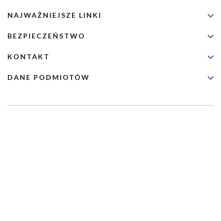
NAJWAŻNIEJSZE LINKI
BEZPIECZEŃSTWO
KONTAKT
DANE PODMIOTÓW
Usługa nie jest przeznaczona dla nagłych przypadków medycznych.
Wybrane usługi realizowane są we współpracy z Narodowym
Funduszem Zdrowia (NFZ)
Copyrights 2026 Dimedic Ltd