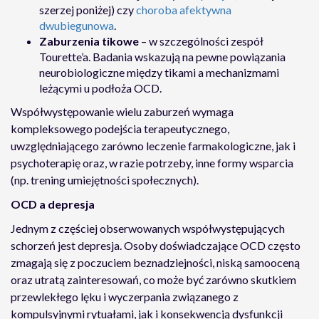
szerzej poniżej) czy
choroba afektywna
dwubiegunowa
.
Zaburzenia tikowe
– w szczególności zespół
Tourette’a. Badania wskazują na pewne powiązania
neurobiologiczne między tikami a mechanizmami
leżącymi u podłoża OCD.
Współwystępowanie wielu zaburzeń wymaga
kompleksowego podejścia terapeutycznego,
uwzględniającego zarówno leczenie farmakologiczne, jak i
psychoterapię oraz, w razie potrzeby, inne formy wsparcia
(np. trening umiejętności społecznych).
OCD a depresja
Jednym z częściej obserwowanych współwystępujących
schorzeń jest depresja. Osoby doświadczające OCD często
zmagają się z poczuciem beznadziejności, niską samooceną
oraz utratą zainteresowań, co może być zarówno skutkiem
przewlekłego lęku i wyczerpania związanego z
kompulsyjnymi rytuałami, jak i konsekwencją dysfunkcji