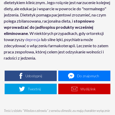
dietetykiem klinicznym. Jego rolą nie jest narzucenie kolejnej
diety, ale edukacja i wsparcie w powrocie do "normalnego"
jedzenia. Dietetyk pomaga pacjentowi zrozumieć, na czym
polega zbilansowana, racjonalna dieta, i
stopniowo
wprowadzać do jadłospisu produkty wcześniej
eliminowane
. W niektórych przypadkach, gdy ortoreksji
towarzyszy
depresja
lub silne lęki, psychiatra może
zdecydować o włączeniu farmakoterapii. Leczenie to zatem
praca zespołowa, której celem jest odzyskanie wolności i
radości z jedzenia.
Udostępnij
Do znajomych
Tweetnij
Wyślij link
Treści z działu "Wiedza o zdrowiu" z serwisu dimedic.eu mają charakter wyłącznie