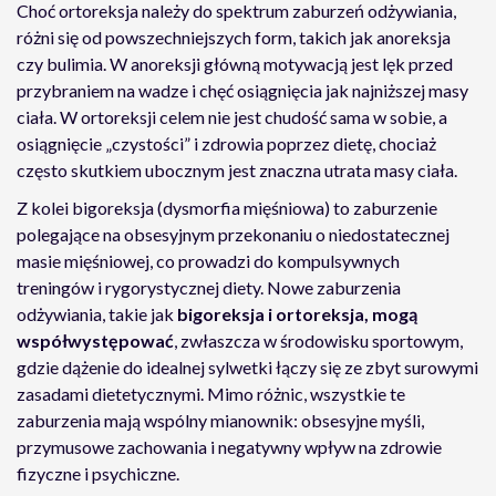
Choć ortoreksja należy do spektrum zaburzeń odżywiania,
różni się od powszechniejszych form, takich jak anoreksja
czy bulimia. W anoreksji główną motywacją jest lęk przed
przybraniem na wadze i chęć osiągnięcia jak najniższej masy
ciała. W ortoreksji celem nie jest chudość sama w sobie, a
osiągnięcie „czystości” i zdrowia poprzez dietę, chociaż
często skutkiem ubocznym jest znaczna utrata masy ciała.
Z kolei bigoreksja (dysmorfia mięśniowa) to zaburzenie
polegające na obsesyjnym przekonaniu o niedostatecznej
masie mięśniowej, co prowadzi do kompulsywnych
treningów i rygorystycznej diety. Nowe zaburzenia
odżywiania, takie jak
bigoreksja i ortoreksja, mogą
współwystępować
, zwłaszcza w środowisku sportowym,
gdzie dążenie do idealnej sylwetki łączy się ze zbyt surowymi
zasadami dietetycznymi. Mimo różnic, wszystkie te
zaburzenia mają wspólny mianownik: obsesyjne myśli,
przymusowe zachowania i negatywny wpływ na zdrowie
fizyczne i psychiczne.