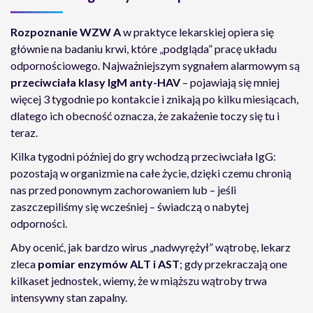
Rozpoznanie WZW A
w praktyce lekarskiej opiera się
głównie na badaniu krwi, które „podgląda” pracę układu
odpornościowego. Najważniejszym sygnałem alarmowym są
przeciwciała klasy IgM anty-HAV
– pojawiają się mniej
więcej 3 tygodnie po kontakcie i znikają po kilku miesiącach,
dlatego ich obecność oznacza, że zakażenie toczy się tu i
teraz.
Kilka tygodni później do gry wchodzą przeciwciała IgG:
pozostają w organizmie na całe życie, dzięki czemu chronią
nas przed ponownym zachorowaniem lub – jeśli
zaszczepiliśmy się wcześniej – świadczą o nabytej
odporności.
Aby ocenić, jak bardzo wirus „nadwyrężył” wątrobę, lekarz
zleca
pomiar enzymów ALT i AST
; gdy przekraczają one
kilkaset jednostek, wiemy, że w miąższu wątroby trwa
intensywny stan zapalny.