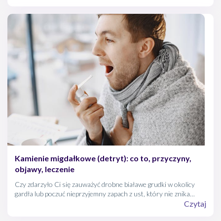
udział w obronie przed szkodliwymi patogenami. Kiedy pojawia
się zapalenie jelit, nasze codzienne funkcjonowanie może zostać
całkowicie zaburzone.
Kamienie migdałkowe (detryt): co to, przyczyny,
objawy, leczenie
Czy zdarzyło Ci się zauważyć drobne białawe grudki w okolicy
gardła lub poczuć nieprzyjemny zapach z ust, który nie znika
mimo regularnego szczotkowania zębów? Być może przyczyną są
Czytaj
kamienie migdałkowe (detryt) – niepozorne złogi powstające w