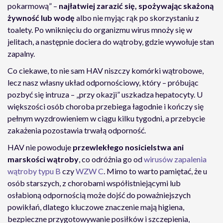
pokarmową” –
najłatwiej zarazić się, spożywając skażoną
żywność lub wodę
albo nie myjąc rąk po skorzystaniu z
toalety. Po wniknięciu do organizmu wirus mnoży się w
jelitach, a następnie dociera do wątroby, gdzie wywołuje stan
zapalny.
Co ciekawe, to nie sam HAV niszczy komórki wątrobowe,
lecz nasz własny układ odpornościowy, który – próbując
pozbyć się intruza – „przy okazji” uszkadza hepatocyty. U
większości osób choroba przebiega łagodnie i kończy się
pełnym wyzdrowieniem w ciągu kilku tygodni, a przebycie
zakażenia pozostawia trwałą odporność.
HAV nie powoduje
przewlekłego nosicielstwa ani
marskości wątroby
, co odróżnia go od
wirusów zapalenia
wątroby typu B
czy
WZW C
. Mimo to warto pamiętać, że u
osób starszych, z chorobami współistniejącymi lub
osłabioną odpornością może dojść do poważniejszych
powikłań, dlatego kluczowe znaczenie mają higiena,
bezpieczne przygotowywanie posiłków i szczepienia,