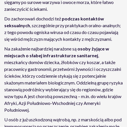
sięgamy po surowe warzywa i owoce morza, które łatwo
zanieczyścić ściekami.
Do zachorowań dochodzi też
podczas kontaktów
seksualnych
, szczególnie przy praktykach oralno-analnych;
z tego powodu ogniska wirusa od czasu do czasu pojawiają
się wśród mężczyzn mających kontakty z mężczyznami.
Na zakażenie najbardziej narażone są
osoby żyjące w
miejscach o słabej infrastrukturze sanitarnej
,
mieszkańcy domów dziecka, żłobków czy koszar, a także
pracownicy gastronomii, przetwórni żywności i oczyszczalni
ścieków, którzy codziennie stykają się z potencjalnie
skażonym materiałem biologicznym. Oddzielną grupę ryzyka
stanowią podróżnicy wybierający się do regionów, gdzie
wzw typu A jest chorobą powszechną – m.in. do wielu krajów
Afryki, Azji Południowo-Wschodniej czy Ameryki
Południowej.
U osób z już uszkodzoną wątrobą, np. z marskością albo pod
immunosupresją po przeszczepie, przebieg zakażenia może