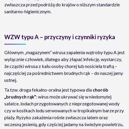
zwłaszcza przed podróżą do krajów o niższym standardzie
sanitarno-higienicznym.
WZW typu A – przyczyny i czynniki ryzyka
Głównym „magazynem” wirusa zapalenia wątroby typu A jest
wyłącznie człowiek, dlatego aby złapać infekcję, wystarczy,
że cząstki wirusa z kału osoby chorej lub nosiciela trafią –
najczęściej za pośrednictwem brudnych rąk – do naszej jamy
ustnej.
Ta tzw. droga fekalno-oralna jest typowa dla
chorób
„brudnych rąk”
: wirus może ukrywać się w niedomytej
sałatce, lodach przygotowanych z nieprzegotowanej wody
czy w kostkach lodu serwowanych w tropikalnym barze przy
plaży. Ryzyko zakażenia rośnie zwłaszcza latem oraz
wczesną jesienią, gdy częściej jadamy na świeżym powietrzu,