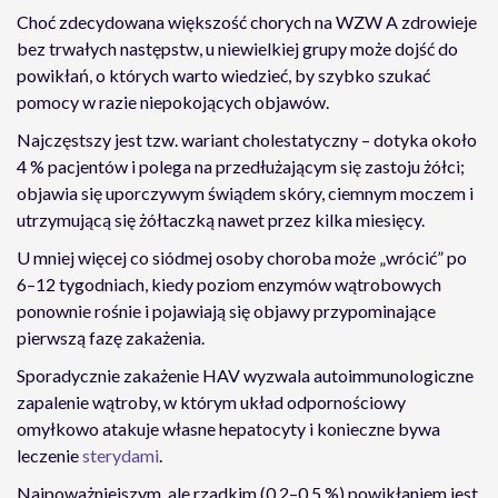
Choć zdecydowana większość chorych na WZW A zdrowieje
bez trwałych następstw, u niewielkiej grupy może dojść do
powikłań, o których warto wiedzieć, by szybko szukać
pomocy w razie niepokojących objawów.
Najczęstszy jest tzw. wariant cholestatyczny – dotyka około
4 % pacjentów i polega na przedłużającym się zastoju żółci;
objawia się uporczywym świądem skóry, ciemnym moczem i
utrzymującą się żółtaczką nawet przez kilka miesięcy.
U mniej więcej co siódmej osoby choroba może „wrócić” po
6–12 tygodniach, kiedy poziom enzymów wątrobowych
ponownie rośnie i pojawiają się objawy przypominające
pierwszą fazę zakażenia.
Sporadycznie zakażenie HAV wyzwala autoimmunologiczne
zapalenie wątroby, w którym układ odpornościowy
omyłkowo atakuje własne hepatocyty i konieczne bywa
leczenie
sterydami
.
Najpoważniejszym, ale rzadkim (0,2–0,5 %) powikłaniem jest