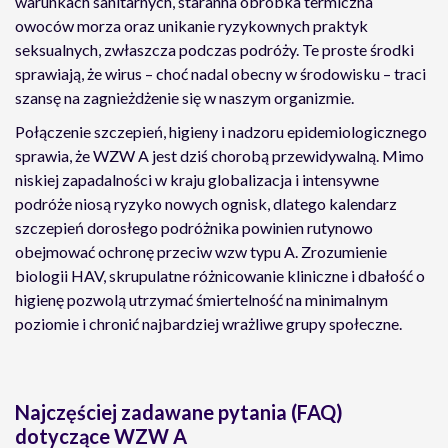
warunkach sanitarnych, staranna obróbka termiczna
owoców morza oraz unikanie ryzykownych praktyk
seksualnych, zwłaszcza podczas podróży. Te proste środki
sprawiają, że wirus – choć nadal obecny w środowisku – traci
szansę na zagnieżdżenie się w naszym organizmie.
Połączenie szczepień, higieny i nadzoru epidemiologicznego
sprawia, że WZW A jest dziś chorobą przewidywalną. Mimo
niskiej zapadalności w kraju globalizacja i intensywne
podróże niosą ryzyko nowych ognisk, dlatego kalendarz
szczepień dorosłego podróżnika powinien rutynowo
obejmować ochronę przeciw wzw typu A. Zrozumienie
biologii HAV, skrupulatne różnicowanie kliniczne i dbałość o
higienę pozwolą utrzymać śmiertelność na minimalnym
poziomie i chronić najbardziej wrażliwe grupy społeczne.
Najczęściej zadawane pytania (FAQ)
dotyczące WZW A