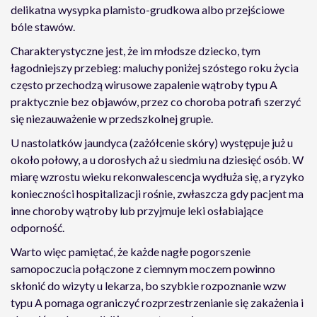
delikatna wysypka plamisto-grudkowa albo przejściowe
bóle stawów.
Charakterystyczne jest, że im młodsze dziecko, tym
łagodniejszy przebieg: maluchy poniżej szóstego roku życia
często przechodzą wirusowe zapalenie wątroby typu A
praktycznie bez objawów, przez co choroba potrafi szerzyć
się niezauważenie w przedszkolnej grupie.
U nastolatków jaundyca (zażółcenie skóry) występuje już u
około połowy, a u dorosłych aż u siedmiu na dziesięć osób. W
miarę wzrostu wieku rekonwalescencja wydłuża się, a ryzyko
konieczności hospitalizacji rośnie, zwłaszcza gdy pacjent ma
inne choroby wątroby lub przyjmuje leki osłabiające
odporność.
Warto więc pamiętać, że każde nagłe pogorszenie
samopoczucia połączone z ciemnym moczem powinno
skłonić do wizyty u lekarza, bo szybkie rozpoznanie wzw
typu A pomaga ograniczyć rozprzestrzenianie się zakażenia i