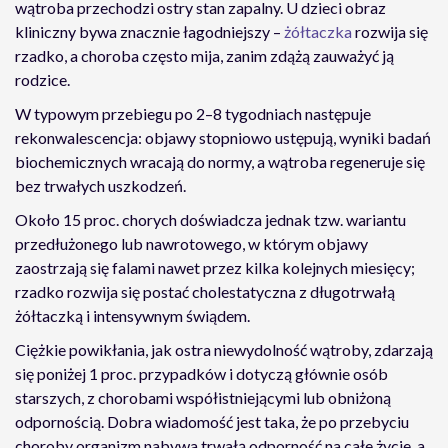
wątroba przechodzi ostry stan zapalny. U dzieci obraz
kliniczny bywa znacznie łagodniejszy –
żółtaczka
rozwija się
rzadko, a choroba często mija, zanim zdążą zauważyć ją
rodzice.
W typowym przebiegu po 2–8 tygodniach następuje
rekonwalescencja: objawy stopniowo ustępują, wyniki badań
biochemicznych wracają do normy, a wątroba regeneruje się
bez trwałych uszkodzeń.
Około 15 proc. chorych doświadcza jednak tzw. wariantu
przedłużonego lub nawrotowego, w którym objawy
zaostrzają się falami nawet przez kilka kolejnych miesięcy;
rzadko rozwija się postać cholestatyczna z długotrwałą
żółtaczką i intensywnym świądem.
Ciężkie powikłania, jak ostra niewydolność wątroby, zdarzają
się poniżej 1 proc. przypadków i dotyczą głównie osób
starszych, z chorobami współistniejącymi lub obniżoną
odpornością. Dobra wiadomość jest taka, że po przebyciu
choroby organizm nabywa trwałą odporność na całe życie, a