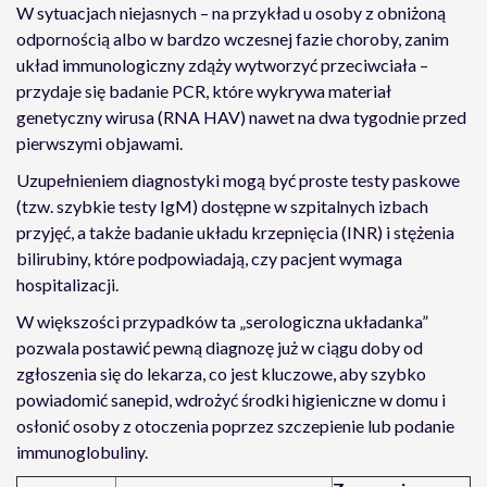
W sytuacjach niejasnych – na przykład u osoby z obniżoną
odpornością albo w bardzo wczesnej fazie choroby, zanim
układ immunologiczny zdąży wytworzyć przeciwciała –
przydaje się badanie PCR, które wykrywa materiał
genetyczny wirusa (RNA HAV) nawet na dwa tygodnie przed
pierwszymi objawami.
Uzupełnieniem diagnostyki mogą być proste testy paskowe
(tzw. szybkie testy IgM) dostępne w szpitalnych izbach
przyjęć, a także badanie układu krzepnięcia (INR) i stężenia
bilirubiny, które podpowiadają, czy pacjent wymaga
hospitalizacji.
W większości przypadków ta „serologiczna układanka”
pozwala postawić pewną diagnozę już w ciągu doby od
zgłoszenia się do lekarza, co jest kluczowe, aby szybko
powiadomić sanepid, wdrożyć środki higieniczne w domu i
osłonić osoby z otoczenia poprzez szczepienie lub podanie
immunoglobuliny.