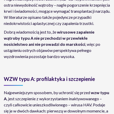
ostra niewydolność wątroby – nagłe pogorszenie krzepnięcia
krwi i świadomości, mogące wymagać transplantacji narządu.
W literaturze opisano także pojedyncze przypadki
niedokrwistości aplastycznej czy zapalenia trzustki.
Dobrą wiadomością jest to, że
wirusowe zapalenie
wątroby typu A nie przechodzi w przewlekłe
nosicielstwo ani nie prowadzi do marskości
, więc po
ustąpieniu ostrych objawów perspektywa pełnego
wyzdrowienia pozostaje bardzo wysoka.
WZW typu A: profilaktyka i szczepienie
Najpewniejszym sposobem, by uchronić się przed
wzw typu
A
, jest szczepienie z wykorzystaniem inaktywowanego –
czyli całkowicie unieszkodliwionego – wirusa HAV. Podaje
się je w dwóch dawkach: pierwszą w dowolnym momencie, a