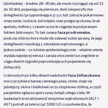
(dokładniej – średnio 28–30 dni, ale może rozciągać się od 15
do 50 dni), pojawiają się pierwsze, dość niespecyficzne
dolegliwości przypominające
grypę
lub zatrucie pokarmowe:
zmęczenie, rozbicie, ból mięśni, stan podgorączkowy, brak
apetytu, mdłości, czasem uczucie ciągnięcia pod prawym
łukiem żebrowym. To tak zwana
faza prodromalna
,
podczas której chory może nie zdawać sobie sprawy, że jego
dolegliwości wynikają z zakażenia wątrobowego, a
jednocześnie – co istotne epidemiologicznie – właśnie wtedy
wydala najwięcej wirusa i zaraża otoczenie (szczególnie w
ciągu dwóch tygodni poprzedzających pojawienie się
żółtaczki).
U dorosłych po kilku dniach nadchodzi
faza żółtaczkowa
:
mocz przybiera barwę ciemnego piwa, stolec staje się
jaśniejszy, skóra i białkówki oczu stopniowo żółkną, a część
pacjentów zgłasza uporczywy świąd całego ciała. W
badaniach krwi aktywność enzymów wątrobowych (ALT i
AST) potrafi przekroczyć 1000 U/l, co potwierdza, że