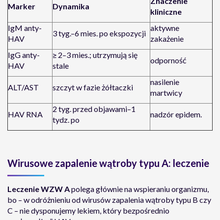
Znaczenie
Marker
Dynamika
kliniczne
IgM anty-
aktywne
3 tyg.–6 mies. po ekspozycji
HAV
zakażenie
IgG anty-
≥ 2–3 mies.; utrzymują się
odporność
HAV
stale
nasilenie
ALT/AST
szczyt w fazie żółtaczki
martwicy
2 tyg. przed objawami–1
HAV RNA
nadzór epidem.
tydz. po
Wirusowe zapalenie wątroby typu A: leczenie
Leczenie WZW A
polega głównie na wspieraniu organizmu,
bo – w odróżnieniu od wirusów zapalenia wątroby typu B czy
C – nie dysponujemy lekiem, który bezpośrednio