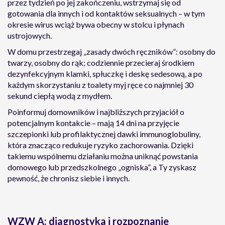
przez tydzień po jej zakończeniu, wstrzymaj się od
gotowania dla innych i od kontaktów seksualnych – w tym
okresie wirus wciąż bywa obecny w stolcu i płynach
ustrojowych.
W domu przestrzegaj „zasady dwóch ręczników”: osobny do
twarzy, osobny do rąk; codziennie przecieraj środkiem
dezynfekcyjnym klamki, spłuczkę i deskę sedesową, a po
każdym skorzystaniu z toalety myj ręce co najmniej 30
sekund ciepłą wodą z mydłem.
Poinformuj domowników i najbliższych przyjaciół o
potencjalnym kontakcie – mają 14 dni na przyjęcie
szczepionki lub profilaktycznej dawki immunoglobuliny,
która znacząco redukuje ryzyko zachorowania. Dzięki
takiemu wspólnemu działaniu można uniknąć powstania
domowego lub przedszkolnego „ogniska”, a Ty zyskasz
pewność, że chronisz siebie i innych.
WZW A: diagnostyka i rozpoznanie