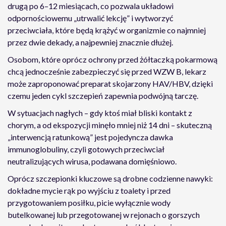
drugą po 6–12 miesiącach, co pozwala układowi
odpornościowemu „utrwalić lekcję” i wytworzyć
przeciwciała, które będą krążyć w organizmie co najmniej
przez dwie dekady, a najpewniej znacznie dłużej.
Osobom, które oprócz ochrony przed żółtaczką pokarmową
chcą jednocześnie zabezpieczyć się przed WZW B, lekarz
może zaproponować preparat skojarzony HAV/HBV, dzięki
czemu jeden cykl szczepień zapewnia podwójną tarczę.
W sytuacjach nagłych – gdy ktoś miał bliski kontakt z
chorym, a od ekspozycji minęło mniej niż 14 dni – skuteczną
„interwencją ratunkową” jest pojedyncza dawka
immunoglobuliny, czyli gotowych przeciwciał
neutralizujących wirusa, podawana domięśniowo.
Oprócz szczepionki kluczowe są drobne codzienne nawyki:
dokładne mycie rąk po wyjściu z toalety i przed
przygotowaniem posiłku, picie wyłącznie wody
butelkowanej lub przegotowanej w rejonach o gorszych