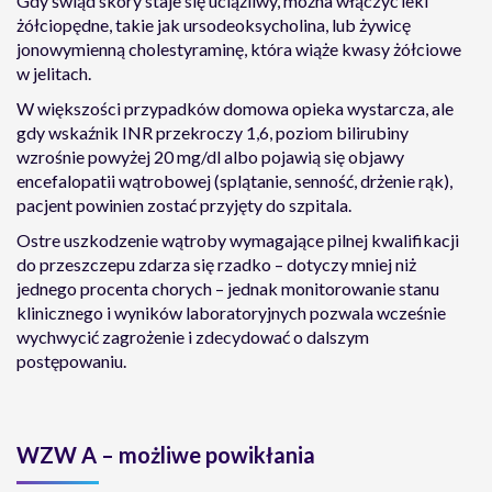
Gdy świąd skóry staje się uciążliwy, można włączyć leki
żółciopędne, takie jak ursodeoksycholina, lub żywicę
jonowymienną cholestyraminę, która wiąże kwasy żółciowe
w jelitach.
W większości przypadków domowa opieka wystarcza, ale
gdy wskaźnik INR przekroczy 1,6, poziom bilirubiny
wzrośnie powyżej 20 mg/dl albo pojawią się objawy
encefalopatii wątrobowej (splątanie, senność, drżenie rąk),
pacjent powinien zostać przyjęty do szpitala.
Ostre uszkodzenie wątroby wymagające pilnej kwalifikacji
do przeszczepu zdarza się rzadko – dotyczy mniej niż
jednego procenta chorych – jednak monitorowanie stanu
klinicznego i wyników laboratoryjnych pozwala wcześnie
wychwycić zagrożenie i zdecydować o dalszym
postępowaniu.
WZW A – możliwe powikłania