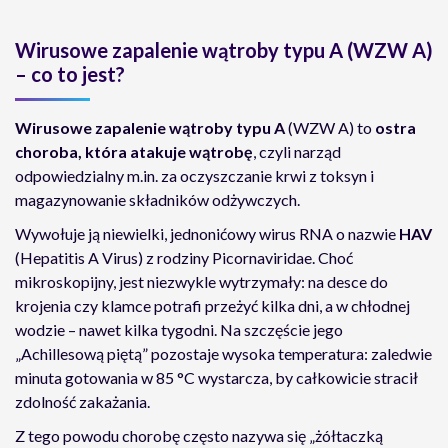
Wirusowe zapalenie wątroby typu A (WZW A)
– co to jest?
Wirusowe zapalenie wątroby typu A
(WZW A) to
ostra
choroba, która atakuje wątrobę
, czyli narząd
odpowiedzialny m.in. za oczyszczanie krwi z toksyn i
magazynowanie składników odżywczych.
Wywołuje ją niewielki, jednonićowy wirus RNA o nazwie
HAV
(Hepatitis A Virus) z rodziny Picornaviridae. Choć
mikroskopijny, jest niezwykle wytrzymały: na desce do
krojenia czy klamce potrafi przeżyć kilka dni, a w chłodnej
wodzie – nawet kilka tygodni. Na szczęście jego
„Achillesową piętą” pozostaje wysoka temperatura: zaledwie
minuta gotowania w 85 °C wystarcza, by całkowicie stracił
zdolność zakażania.
Z tego powodu chorobę często nazywa się „żółtaczką