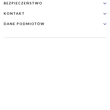
BEZPIECZEŃSTWO
KONTAKT
DANE PODMIOTÓW
Usługa nie jest przeznaczona dla nagłych przypadków medycznych.
Wybrane usługi realizowane są we współpracy z Narodowym
Funduszem Zdrowia (NFZ)
Copyrights 2026 Dimedic Ltd
Partnerzy Serwisu