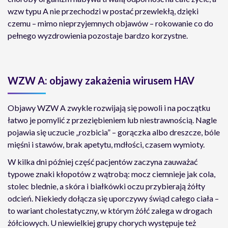
wzw typu A nie przechodzi w postać przewlekłą, dzięki
czemu – mimo nieprzyjemnych objawów – rokowanie co do
pełnego wyzdrowienia pozostaje bardzo korzystne.
WZW A: objawy zakażenia wirusem HAV
Objawy WZW A zwykle rozwijają się powoli i na początku
łatwo je pomylić z przeziębieniem lub niestrawnością. Nagle
pojawia się uczucie „rozbicia” – gorączka albo dreszcze, bóle
mięśni i stawów, brak apetytu, mdłości, czasem wymioty.
W kilka dni później część pacjentów zaczyna zauważać
typowe znaki kłopotów z wątrobą: mocz ciemnieje jak cola,
stolec blednie, a skóra i białkówki oczu przybierają żółty
odcień. Niekiedy dołącza się uporczywy świąd całego ciała –
to wariant cholestatyczny, w którym żółć zalega w drogach
żółciowych. U niewielkiej grupy chorych występuje też