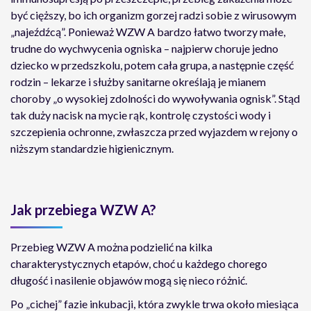
być cięższy, bo ich organizm gorzej radzi sobie z wirusowym
„najeźdźcą”. Ponieważ WZW A bardzo łatwo tworzy małe,
trudne do wychwycenia ogniska – najpierw choruje jedno
dziecko w przedszkolu, potem cała grupa, a następnie część
rodzin – lekarze i służby sanitarne określają je mianem
choroby „o wysokiej zdolności do wywoływania ognisk”. Stąd
tak duży nacisk na mycie rąk, kontrolę czystości wody i
szczepienia ochronne, zwłaszcza przed wyjazdem w rejony o
niższym standardzie higienicznym.
Jak przebiega WZW A?
Przebieg WZW A można podzielić na kilka
charakterystycznych etapów, choć u każdego chorego
długość i nasilenie objawów mogą się nieco różnić.
Po „cichej” fazie inkubacji, która zwykle trwa około miesiąca