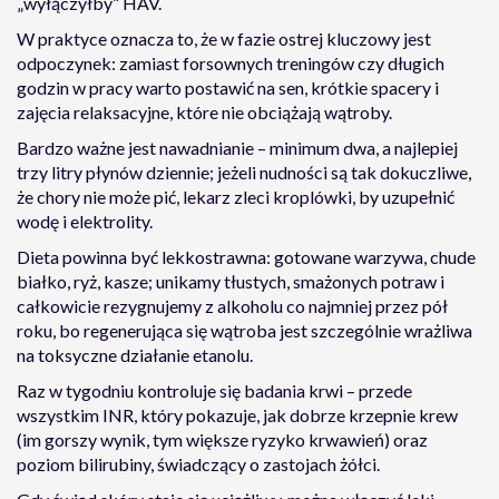
„wyłączyłby” HAV.
W praktyce oznacza to, że w fazie ostrej kluczowy jest
odpoczynek: zamiast forsownych treningów czy długich
godzin w pracy warto postawić na sen, krótkie spacery i
zajęcia relaksacyjne, które nie obciążają wątroby.
Bardzo ważne jest nawadnianie – minimum dwa, a najlepiej
trzy litry płynów dziennie; jeżeli nudności są tak dokuczliwe,
że chory nie może pić, lekarz zleci kroplówki, by uzupełnić
wodę i elektrolity.
Dieta powinna być lekkostrawna: gotowane warzywa, chude
białko, ryż, kasze; unikamy tłustych, smażonych potraw i
całkowicie rezygnujemy z alkoholu co najmniej przez pół
roku, bo regenerująca się wątroba jest szczególnie wrażliwa
na toksyczne działanie etanolu.
Raz w tygodniu kontroluje się badania krwi – przede
wszystkim INR, który pokazuje, jak dobrze krzepnie krew
(im gorszy wynik, tym większe ryzyko krwawień) oraz
poziom bilirubiny, świadczący o zastojach żółci.