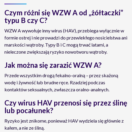
Czym różni się WZW A od „żółtaczki”
typu B czy C?
WZW A wywołuje inny wirus (HAV), przebiega wyłącznie w
formie ostrej i nie prowadzi do przewlekłego nosicielstwa ani
marskości wątroby. Typy B i C mogą trwać latami, a
nieleczone zwiększają ryzyko nowotworu wątroby.
Jak można się zarazić WZW A?
Przede wszystkim drogą fekalno-oralną – przez skażoną
wodę i żywność lub brudne ręce. Rzadziej podczas
kontaktów seksualnych, zwłaszcza oralno-analnych.
Czy wirus HAV przenosi się przez ślinę
lub pocałunek?
Ryzyko jest znikome, ponieważ HAV wydziela się głównie z
kałem, a nie ze śliną.