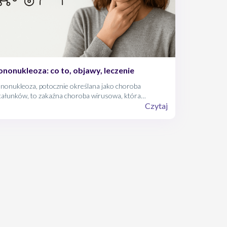
nonukleoza: co to, objawy, leczenie
nonukleoza, potocznie określana jako choroba
całunków, to zakaźna choroba wirusowa, która
częściej dotyka dzieci, młodzież i młodych dorosłych.
Czytaj
ć w wielu przypadkach przebiega łagodnie, może
owadzić do poważnych powikłań i długotrwałego
abienia organizmu. W artykule wyjaśniamy, czym
ładnie jest mononukleoza, jakie są jej objawy, jak
ebiega leczenie oraz jak można się przed nią skutecznie
onić.