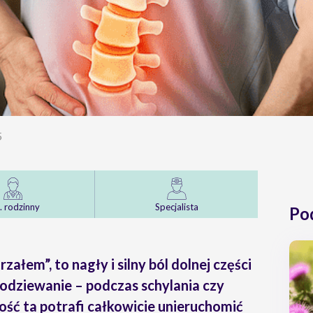
5
. rodzinny
Specjalista
Po
łem”, to nagły i silny ból dolnej części
podziewanie – podczas schylania czy
ść ta potrafi całkowicie unieruchomić