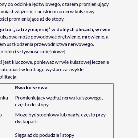
ony do odcinka lędźwiowego, czasem promieniujący
omiast wiąże się z uciskiem na nerw kulszowy –
ości promieniujące aż do stopy.
o ból „zatrzymuje się” w dolnych plecach, w rwie
 kulszowa może powodować drętwienie, mrowienie, a
jawem uszkodzenia przewodnictwa nerwowego.
o bólu i sztywności mięśniowej.
i jest kluczowe, ponieważ w rwie kulszowej leczenie
 natomiast w lumbago wystarcza zwykle
litacja.
Rwa kulszowa
inku
Promieniujący wzdłuż nerwu kulszowego,
często do stopy
b
Może być stopniowy lub nagły, często przy
dyskopatii
Sięga aż do podudzia i stopy