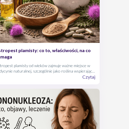
tropest plamisty: co to, właściwości, na co
omaga
tropest plamisty od wieków zajmuje ważne miejsce w
ycynie naturalnej, szczególnie jako roślina wspierająca
acę wątroby. Współczesna nauka coraz dokładniej
Czytaj
aśnia mechanizmy jego działania, możliwe korzyści
rowotne oraz ograniczenia stosowania.