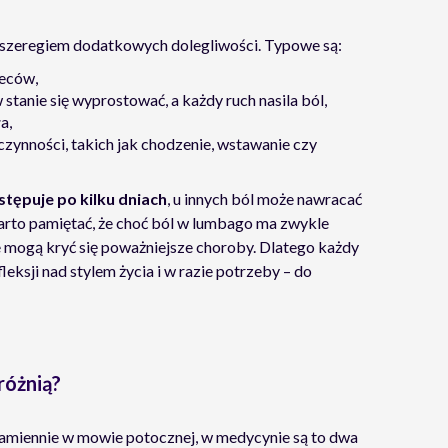
 z szeregiem dodatkowych dolegliwości. Typowe są:
leców,
 stanie się wyprostować, a każdy ruch nasila ból,
a,
ynności, takich jak chodzenie, wstawanie czy
stępuje po kilku dniach
, u innych ból może nawracać
 Warto pamiętać, że choć ból w lumbago ma zwykle
e mogą kryć się poważniejsze choroby. Dlatego każdy
eksji nad stylem życia i w razie potrzeby – do
różnią?
miennie w mowie potocznej, w medycynie są to dwa