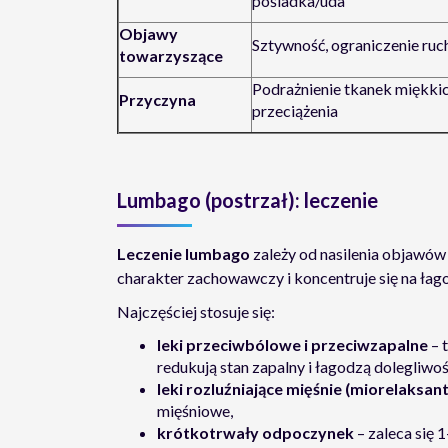
pośladka/uda
Objawy
Sztywność, ograniczenie ru
towarzyszące
Podrażnienie tkanek miękkic
Przyczyna
przeciążenia
Lumbago (postrzał): leczenie
Leczenie lumbago
zależy od nasilenia objawów
charakter zachowawczy i koncentruje się na łag
Najczęściej stosuje się:
leki przeciwbólowe i przeciwzapalne
– 
redukują stan zapalny i łagodzą dolegliwoś
leki rozluźniające mięśnie (miorelaksan
mięśniowe,
krótkotrwały odpoczynek
– zaleca się 