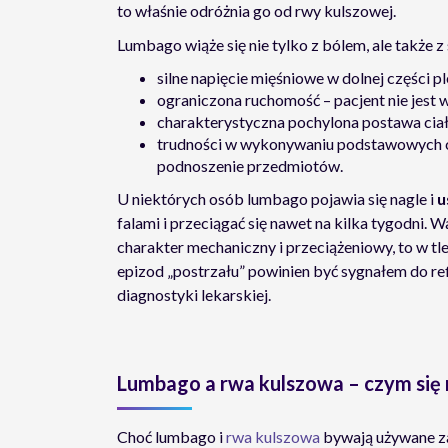
to właśnie odróżnia go od rwy kulszowej.
Lumbago wiąże się nie tylko z bólem, ale także
silne napięcie mięśniowe w dolnej części p
ograniczona ruchomość – pacjent nie jest w
charakterystyczna pochylona postawa ciał
trudności w wykonywaniu podstawowych cz
podnoszenie przedmiotów.
U niektórych osób lumbago pojawia się nagle i
u
falami i przeciągać się nawet na kilka tygodni.
charakter mechaniczny i przeciążeniowy, to w tl
epizod „postrzału” powinien być sygnałem do refl
diagnostyki lekarskiej.
Lumbago a rwa kulszowa – czym się 
Choć lumbago i
rwa kulszowa
bywają używane za