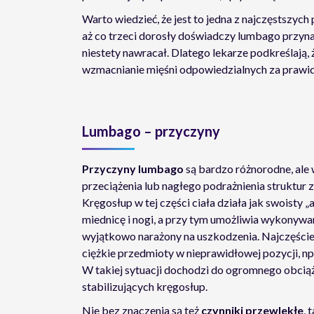
Warto wiedzieć, że jest to jedna z najczęstszych 
aż co trzeci dorosły doświadczy lumbago przynajm
niestety nawracał. Dlatego lekarze podkreślają, ż
wzmacnianie mięśni odpowiedzialnych za prawi
Lumbago – przyczyny
Przyczyny lumbago
są bardzo różnorodne, ale
przeciążenia lub nagłego podrażnienia struktur 
Kręgosłup w tej części ciała działa jak swoisty 
miednicę i nogi, a przy tym umożliwia wykonywani
wyjątkowo narażony na uszkodzenia. Najczęściej
ciężkie przedmioty w nieprawidłowej pozycji, n
W takiej sytuacji dochodzi do ogromnego obcią
stabilizujących kręgosłup.
Nie bez znaczenia są też
czynniki przewlekłe
, 