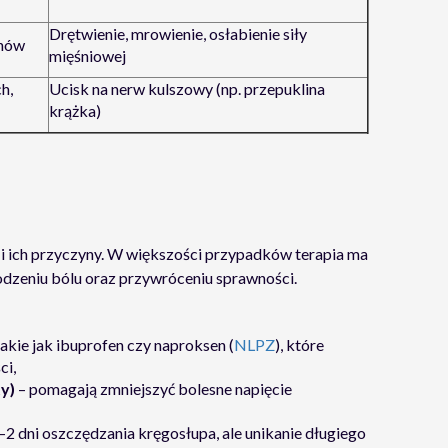
Drętwienie, mrowienie, osłabienie siły
chów
mięśniowej
h,
Ucisk na nerw kulszowy (np. przepuklina
krążka)
 i ich przyczyny. W większości przypadków terapia ma
odzeniu bólu oraz przywróceniu sprawności.
takie jak ibuprofen czy naproksen (
NLPZ
), które
ci,
ty)
– pomagają zmniejszyć bolesne napięcie
1–2 dni oszczędzania kręgosłupa, ale unikanie długiego