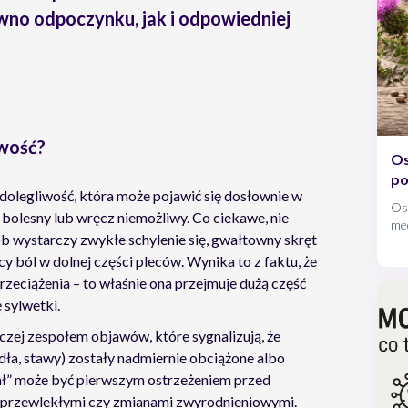
wno odpoczynku, jak i odpowiedniej
iwość?
Os
p
na dolegliwość, która może pojawić się dosłownie w
Os
ę bolesny lub wręcz niemożliwy. Co ciekawe, nie
med
b wystarczy zwykłe schylenie się, gwałtowny skręt
pr
wyj
y ból w dolnej części pleców. Wynika to z faktu, że
zd
zeciążenia – to właśnie ona przejmuje dużą część
 sylwetki.
raczej zespołem objawów, które sygnalizują, że
adła, stawy) zostały nadmiernie obciążone albo
zał” może być pierwszym ostrzeżeniem przed
i przewlekłymi czy zmianami zwyrodnieniowymi.