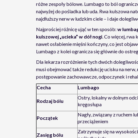
różne zespoły bólowe. Lumbago to ból ogranicz
najwyżej do pośladka lub uda. Rwa kulszowa nat
najdłuższy nerw w ludzkim ciele – i daje dolegliw
Najprościej różnicę ująć w ten sposób:
w lumbag
kulszowej „ucieka” w dół nogi
. Co więcej, rwa
nawet osłabienie mięśni kończyny, co jest ob
Lumbago z kolei ogranicza się głównie do ostreg
Dla lekarza rozróżnienie tych dwóch dolegliwośc
musi obejmować także redukcję ucisku na nerw,
postępowanie zachowawcze, odpoczynek i rehabi
Cecha
Lumbago
Ostry, lokalny w dolnym odc
Rodzaj bólu
kręgosłupa
Nagły, związany z ruchem lu
Początek
przeciążeniem
Zatrzymuje się na wysokości
Zasięg bólu