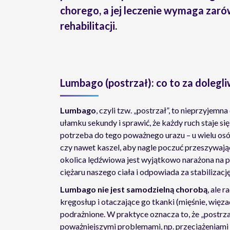
chorego, a jej leczenie wymaga zaró
rehabilitacji.
Lumbago (postrzał): co to za dolegl
Lumbago
, czyli tzw. „postrzał”, to nieprzyjem
ułamku sekundy i sprawić, że każdy ruch staje si
potrzeba do tego poważnego urazu – u wielu osó
czy nawet kaszel, aby nagle poczuć przeszywając
okolica lędźwiowa jest wyjątkowo narażona na pr
ciężaru naszego ciała i odpowiada za stabilizację
Lumbago nie jest samodzielną chorobą
, ale 
kręgosłup i otaczające go tkanki (mięśnie, więz
podrażnione. W praktyce oznacza to, że „postr
poważniejszymi problemami, np. przeciążeniam