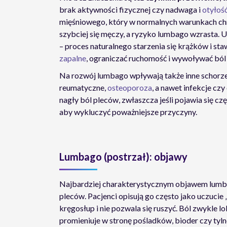
brak aktywności fizycznej czy nadwaga i
otyłoś
mięśniowego, który w normalnych warunkach chro
szybciej się męczy, a ryzyko lumbago wzrasta. 
– proces naturalnego starzenia się krążków i
zapalne
, ograniczać ruchomość i wywoływać ból 
Na rozwój lumbago wpływają także inne schorz
reumatyczne,
osteoporoza
, a nawet infekcje c
nagły ból pleców, zwłaszcza jeśli pojawia się c
aby wykluczyć poważniejsze przyczyny.
Lumbago (postrzał): objawy
Najbardziej charakterystycznym objawem lumbag
pleców. Pacjenci opisują go często jako uczucie 
kręgosłup i nie pozwala się ruszyć. Ból zwykle l
promieniuje w stronę pośladków, bioder czy tylne