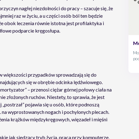
przyczyn nagłej niezdolności do pracy – szacuje się, że
niej raz w życiu, a u części osób ból ten będzie
e obok leczenia równie istotna jest profilaktyka i
dłowe podparcie kręgosłupa.
Mo
Mo
po
naj
Cho
 w większości przypadków sprowadzają się do
pr
znajdujących się w obrębie odcinka lędźwiowego.
osł
dok
„amortyzator” – przenosi ciężar górnej połowy ciała na
prz
e złożonych ruchów. Niestety, to sprawia, że jest
chr
 „postrzał” pojawia się u osób, które podnoszą
p. na wyprostowanych nogach i pochylonych plecach.
żenia krążków międzykręgowych, więzadeł i mięśni
takie jak siedzący tryb życia, praca przy komputerze,