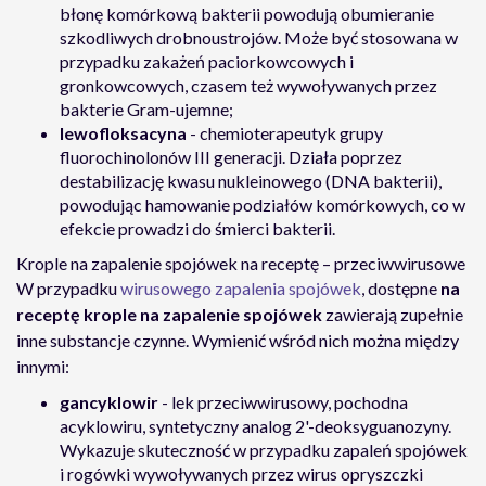
błonę komórkową bakterii powodują obumieranie
szkodliwych drobnoustrojów. Może być stosowana w
przypadku zakażeń paciorkowcowych i
gronkowcowych, czasem też wywoływanych przez
bakterie Gram-ujemne;
lewofloksacyna
- chemioterapeutyk grupy
fluorochinolonów III generacji. Działa poprzez
destabilizację kwasu nukleinowego (DNA bakterii),
powodując hamowanie podziałów komórkowych, co w
efekcie prowadzi do śmierci bakterii.
Krople na zapalenie spojówek na receptę – przeciwwirusowe
W przypadku
wirusowego zapalenia spojówek
, dostępne
na
receptę krople na zapalenie spojówek
zawierają zupełnie
inne substancje czynne. Wymienić wśród nich można między
innymi:
gancyklowir
- lek przeciwwirusowy, pochodna
acyklowiru, syntetyczny analog 2'-deoksyguanozyny.
Wykazuje skuteczność w przypadku zapaleń spojówek
i rogówki wywoływanych przez wirus opryszczki