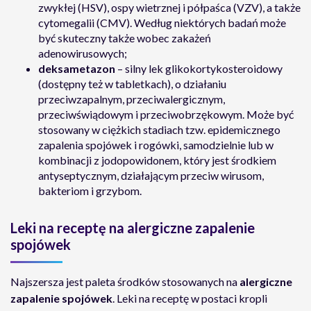
zwykłej (HSV), ospy wietrznej i półpaśca (VZV), a także
cytomegalii (CMV). Według niektórych badań może
być skuteczny także wobec zakażeń
adenowirusowych;
deksametazon
– silny lek glikokortykosteroidowy
(dostępny też w tabletkach), o działaniu
przeciwzapalnym, przeciwalergicznym,
przeciwświądowym i przeciwobrzękowym. Może być
stosowany w ciężkich stadiach tzw. epidemicznego
zapalenia spojówek i rogówki, samodzielnie lub w
kombinacji z jodopowidonem, który jest środkiem
antyseptycznym, działającym przeciw wirusom,
bakteriom i grzybom.
Leki na receptę na alergiczne zapalenie
spojówek
Najszersza jest paleta środków stosowanych na
alergiczne
zapalenie spojówek
. Leki na receptę
w postaci kropli