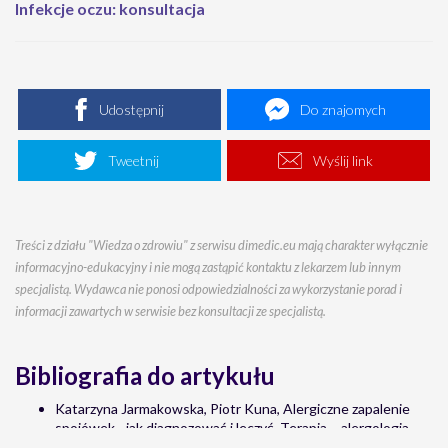
Infekcje oczu: konsultacja
Udostępnij
Do znajomych
Tweetnij
Wyślij link
Treści z działu "Wiedza o zdrowiu" z serwisu dimedic.eu mają charakter wyłącznie
informacyjno-edukacyjny i nie mogą zastąpić kontaktu z lekarzem lub innym
specjalistą. Wydawca nie ponosi odpowiedzialności za wykorzystanie porad i
informacji zawartych w serwisie bez konsultacji ze specjalistą.
Bibliografia do artykułu
Katarzyna Jarmakowska, Piotr Kuna, Alergiczne zapalenie
spojówek - jak diagnozować i leczyć, Terapia – alergologia,
marzec 2009