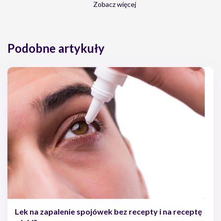
Zobacz więcej
Katarzyna Knakiewicz, Adenowirusowe zapalenie spojówek i
rogówki, https://www.przegladokulistyczny.pl
Marzena Mielczarek, Choroby zapalne spojówek, Medycyna
Rodzinna » 2/2005
Podobne artykuły
Agnieszka Kubicka-Trząska, Atopowe zapalenie rogówki i
spojówek, Okulistyka po Dyplomie, 2016 05
Katarzyna Antoniak, Farmakoterapia zakażeń bakteryjnych
narządu wzroku, Postępy farmakoterapii, Tom 65 · nr 2 · 2009
Alina Bakunowicz-Łazarczyk, Beata Urban, Monika Oziębło-
Kupczyk, Stany zapalne narządu wzroku u dzieci i młodzieży,
Okulistyka, Zeszyt 1, 2009
Lek na zapalenie spojówek bez recepty i na receptę