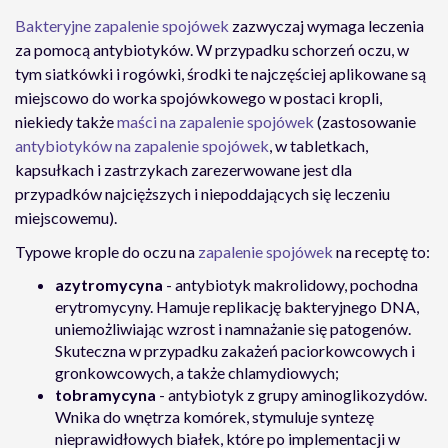
Bakteryjne zapalenie spojówek
zazwyczaj wymaga leczenia
za pomocą antybiotyków. W przypadku schorzeń oczu, w
tym siatkówki i rogówki, środki te najczęściej aplikowane są
miejscowo do worka spojówkowego w postaci kropli,
niekiedy także
maści na zapalenie spojówek
(zastosowanie
antybiotyków na zapalenie spojówek
, w tabletkach,
kapsułkach i zastrzykach zarezerwowane jest dla
przypadków najcięższych i niepoddających się leczeniu
miejscowemu).
Typowe krople do oczu na
zapalenie spojówek
na receptę to:
azytromycyna
- antybiotyk makrolidowy, pochodna
erytromycyny. Hamuje replikację bakteryjnego DNA,
uniemożliwiając wzrost i namnażanie się patogenów.
Skuteczna w przypadku zakażeń paciorkowcowych i
gronkowcowych, a także chlamydiowych;
tobramycyna
- antybiotyk z grupy aminoglikozydów.
Wnika do wnętrza komórek, stymuluje syntezę
nieprawidłowych białek, które po implementacji w