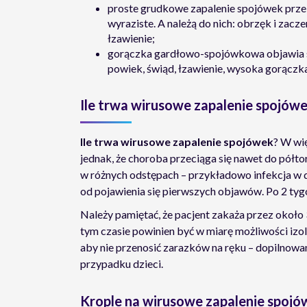
proste grudkowe zapalenie spojówek przebi
wyraziste. A należą do nich: obrzęk i zacze
łzawienie;
gorączka gardłowo-spojówkowa objawia si
powiek, świąd, łzawienie, wysoka gorączk
Ile trwa wirusowe zapalenie spojów
Ile trwa wirusowe zapalenie spojówek
? W wi
jednak, że choroba przeciąga się nawet do półt
w różnych odstępach – przykładowo infekcja w 
od pojawienia się pierwszych objawów. Po 2 tygo
Należy pamiętać, że pacjent zakaża przez około
tym czasie powinien być w miarę możliwości izo
aby nie przenosić zarazków na ręku – dopilnowan
przypadku dzieci.
Krople na wirusowe zapalenie spojó