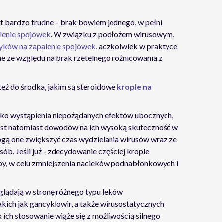
st bardzo trudne – brak bowiem jednego, w pełni
alenie spojówek
. W związku z podłożem wirusowym,
yków na zapalenie spojówek
, aczkolwiek w praktyce
ne ze względu na brak rzetelnego różnicowania z
eż do środka, jakim są steroidowe
krople na
zyko wystąpienia niepożądanych efektów ubocznych,
est natomiast dowodów na ich wysoką skuteczność w
mogą one zwiększyć czas wydzielania wirusów wraz ze
ób. Jeśli już - zdecydowanie częściej krople
oby, w celu zmniejszenia nacieków podnabłonkowych i
oglądają w stronę różnego typu leków
ich jak gancyklowir, a także wirusostatycznych
 ich stosowanie wiąże się z możliwością silnego