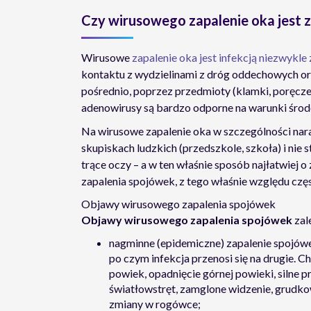
Czy wirusowego zapalenie oka jest z
Wirusowe
zapalenie oka jest infekcją niezwykle
kontaktu z wydzielinami z dróg oddechowych oraz 
pośrednio, poprzez przedmioty (klamki, poręcze, 
adenowirusy są bardzo odporne na warunki środ
Na wirusowe zapalenie oka w szczególności nar
skupiskach ludzkich (przedszkole, szkoła) i nie
trące oczy – a w ten właśnie sposób najłatwiej 
zapalenia spojówek, z tego właśnie względu cz
Objawy wirusowego zapalenia spojówek
Objawy wirusowego zapalenia spojówek
zal
nagminne (epidemiczne) zapalenie spojówe
po czym infekcja przenosi się na drugie. 
powiek, opadnięcie górnej powieki, silne 
światłowstręt, zamglone widzenie, grud
zmiany w rogówce;