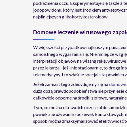
podrażnienia oczu. Eksperymentuje się także z 
jodopowidonu, który jest środkiem antyseptycz
najsilniejszych glikokortykosteroidów.
Domowe leczenie wirusowego zapal
W większości przypadków najlepszym panaceum 
samoistnego wygaszania się. Nie mniej, ze wzgl
interpretacji objawów na własną rękę, wirusow
przez lekarza - jeśli nie stacjonarnie, to drogą 
telemedycyny. I to właśnie specjalista powinien z
Jeżeli zamiast tego zdecydujemy się na
domowe l
dużą dozą prawdopodobieństwa nie przyniesie 
całkowicie odporne na środki ziołowe, naturalne 
Tym, co można dla swoich oczu zrobić samodzielni
powiek, nie używanie soczewek kontaktowych, ni
sposób można zmaksymalizować efektywność ter