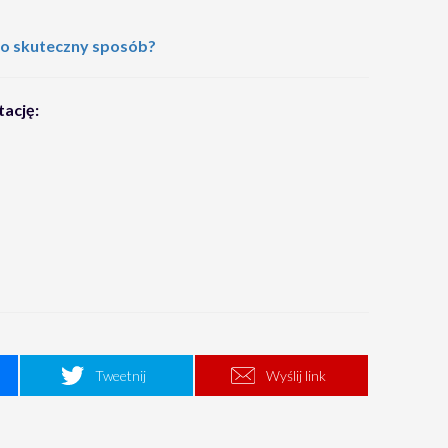
to skuteczny sposób?
tację:
Tweetnij
Wyślij link