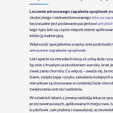
Leczenie wirusowego zapalenia spojówek
je
skutecznego i niekwestionowanego
leku na zap
bezzasadne jest podawanie pacjentowi
antybiot
tego typu leki są często niepotrzebnie aplikowa
infekcją bakteryjną.
Większość specjalistów sceptycznie podchodzi t
wirusowe zapalenie spojówek
.
Leki oparte na sterydach niosą ze sobą duże ry
łącznie z trwałym uszkodzeniem wzroku, brak j
zwalczaniu choroby. Co więcej – uważa się, że 
łzami, zwiększając ryzyko zakażenia kolejnych os
sterydowe są stosowane w ostatniej fazie chor
zwiększenia ostrości widzenia.
W ostatnich latach z pewną nadzieją lekarze sp
przeciwwirusowych, aplikowanych miejscowo, tak
(cydofowir, zalcytabina i stawudyna), aczkolwiek