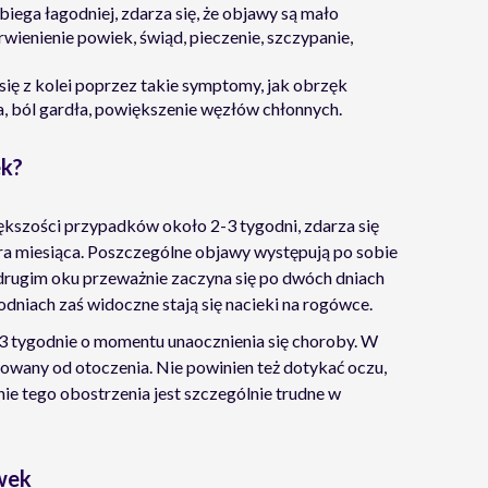
ega łagodniej, zdarza się, że objawy są mało
rwienienie powiek, świąd, pieczenie, szczypanie,
ę z kolei poprzez takie symptomy, jak obrzęk
a, ból gardła, powiększenie węzłów chłonnych.
ek?
ększości przypadków około 2-3 tygodni, zdarza się
ora miesiąca. Poszczególne objawy występują po sobie
drugim oku przeważnie zaczyna się po dwóch dniach
dniach zaś widoczne stają się nacieki na rogówce.
 3 tygodnie o momentu unaocznienia się choroby. W
lowany od otoczenia. Nie powinien też dotykać oczu,
ie tego obostrzenia jest szczególnie trudne w
wek