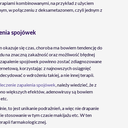
terapiami kombinowanymi, na przykład z użyciem
nym, w połączeniu z deksametazonem, czyli jednym z
enia spojówek
okazuje się czas, choroba ma bowiem tendencję do
ędu na znaczną zakaźność oraz możliwość błędnej
e zapalenie spojówek powinno zostać zdiagnozowane
internetową, korzystając z najnowszych osiągnięć
decydować o wdrożeniu takiej, a nie innej terapii.
eczenie zapalenia spojówek
, należy wiedzieć, że z
ono większych efektów, adenowirusy są bowiem
etc.
e, to jest unikanie podrażnień, a więc nie drapanie
e stosowanie w tym czasie makijażu etc. W ten
apii farmakologicznej.