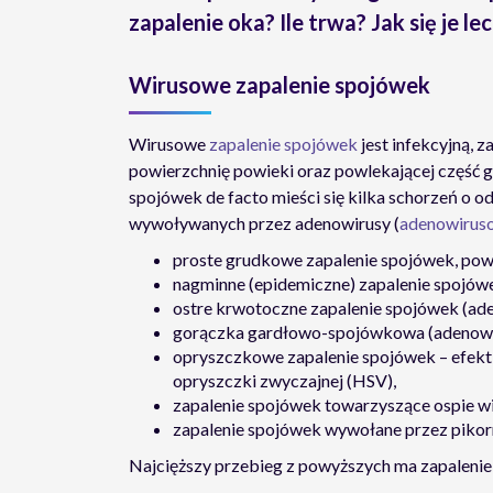
zapalenie oka? Ile trwa? Jak się je le
Wirusowe zapalenie spojówek
Wirusowe
zapalenie spojówek
jest infekcyjną,
powierzchnię powieki oraz powlekającej część g
spojówek de facto mieści się kilka schorzeń o o
wywoływanych przez adenowirusy (
adenowiruso
proste grudkowe zapalenie spojówek, po
nagminne (epidemiczne) zapalenie spojów
ostre krwotoczne zapalenie spojówek (ade
gorączka gardłowo-spojówkowa (adenowiru
opryszczkowe zapalenie spojówek – efekt
opryszczki zwyczajnej (HSV),
zapalenie spojówek towarzyszące ospie w
zapalenie spojówek wywołane przez pikor
Najcięższy przebieg z powyższych ma zapalenie