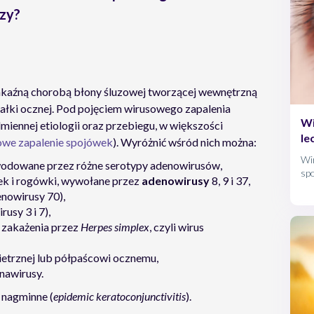
czy?
 zakaźną chorobą błony śluzowej tworzącej wewnętrzną
ałki ocznej. Pod pojęciem wirusowego zapalenia
Wi
dmiennej etiologii oraz przebiegu, w większości
le
we zapalenie spojówek
). Wyróżnić wśród nich można:
Wi
wodowane przez różne serotypy adenowirusów,
spo
ek i rogówki, wywołane przez
adenowirusy
8, 9 i 37,
trw
nowirusy 70),
sy 3 i 7),
 zakażenia przez
Herpes simplex
, czyli wirus
ietrznej lub półpaścowi ocznemu,
nawirusy.
 nagminne (
epidemic keratoconjunctivitis
).