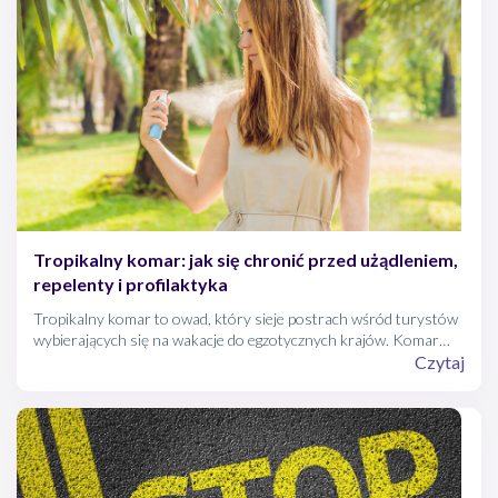
Tropikalny komar: jak się chronić przed użądleniem,
repelenty i profilaktyka
Tropikalny komar to owad, który sieje postrach wśród turystów
wybierających się na wakacje do egzotycznych krajów. Komar
tropikalny przenosi bowiem wiele groźnych dla zdrowia chorób, z
Czytaj
malarią, dengą i ziką na czele.