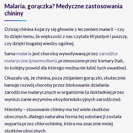
Malaria, gorączka? Medyczne zastosowania
chininy
Dzisiaj chinina kojarzy się głownie z leczeniem malarii – czy
to dzięki temu, że większość z nas czytała
W pustyni i puszczy,
czy dzięki bogatej wiedzy ogólnej.
Sama
malaria
jest chorobą wywoływaną przez
zarodźce
malaryczne (plasmodium)
, przenoszone przez komary (tak,
to kolejny powód dla którego można nie lubić tych owadów).
Okazało się, że chinina, poza zbijaniem gorączki, skutecznie
hamuje rozwój choroby przez blokowanie działania
zarodźców malarycznych w organizmie (a dokładniej przez
wyniszczanie enzymów oksydoredukcyjnych zarodźców).
Niestety – stosowanie chininy ma też wiele skutków
ubocznych, dlatego naturalna forma tej substancji została
wyparta przez chlorochininę, która ma znacznie mniej
skutków ubocznych.