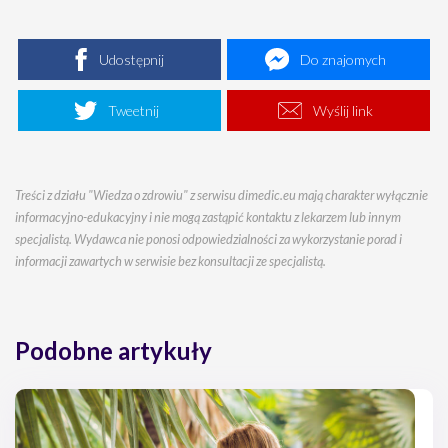
Udostępnij
Do znajomych
Tweetnij
Wyślij link
Treści z działu "Wiedza o zdrowiu" z serwisu dimedic.eu mają charakter wyłącznie
informacyjno-edukacyjny i nie mogą zastąpić kontaktu z lekarzem lub innym
specjalistą. Wydawca nie ponosi odpowiedzialności za wykorzystanie porad i
informacji zawartych w serwisie bez konsultacji ze specjalistą.
Podobne artykuły