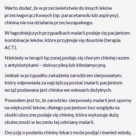
Warto dodać, że w przeciwieństwie do innych leków
przeciwgorączkowych (np. paracetamolu lub aspiryny),
chinina nie ma działania przeciwzapalnego.
W łagodniejszych przypadkach malarii podaje się pacjentom
kombinacje leków, które przyjmuje się doustnie (terapia
ACT).
Niekiedy w terapii łączonej podaje się chorym chininę razem
z antybiotykami – doksycyliną lub klindamycyną.
Jednak w przypadku zakażenia zarodźcem sierpowatym,
który odpowiada za najcięższą postać malarii, pacjentom
wciąż podawana jest chinina we wlewach dożylnych.
Powodem jest to, że zarodziec sierpowaty malarii jest oporny
na większość leków, dlatego pacjentom bez względu na
skutki uboczne podaje się chininę, która wykazuje dużą
skuteczność w leczeniu tej odmiany malarii.
Decyzję o podaniu chininy lekarz może podjąć również wtedy,