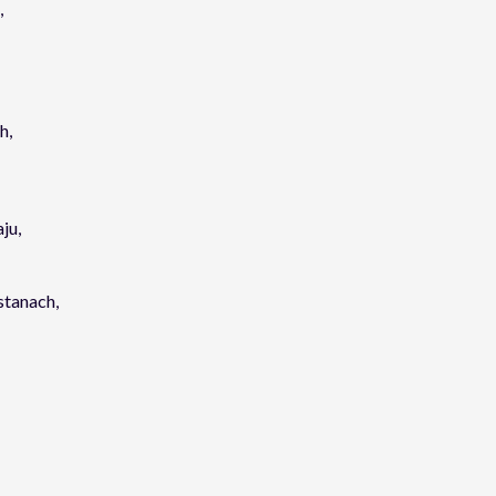
,
h,
ju,
stanach,