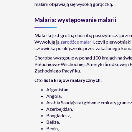
malarii objawiają się wysoką gorączką.
Malaria: występowanie malarii
Malaria
jest groźną chorobą pasożytniczą prze
Wywołują ją
zarodźce malarii
, czyli pierwotniak
człowieka po ukąszeniu przez zakażonego koma
Choroba występuje w ponad 100 krajach na świec
Południowo-Wschodniej, Ameryki Środkowej i 
Zachodniego Pacyfiku.
Oto
lista krajów malarycznych:
Afganistan,
Angola,
Arabia Saudyjska (głównie emiraty granic
Azerbejdżan,
Bangladesz,
Belize,
Benin,