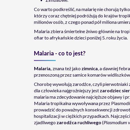
Co warto podkreślić, na malarię nie chorują tylk
którzy coraz chętniej podróżują do krajów trop
milionów osób, z czego ponad pół miliona umiera
Malaria zbiera śmiertelne żniwo głównie na tro
ofiar to afrykańskie dzieci poniżej 5. roku życia.
Malaria - co to jest?
Malaria,
znana też jako
zimnica
, a dawniej febr
przenoszoną przez samice komarów widliszków
Chorobę wywołują zarodźce, czyli pierwotniaki 
dla człowieka najgroźniejszy jest
zarodziec si
malaria ma zdecydowanie najcięższe objawy i pr
Malaria tropikalna wywoływana przez Plasmodiu
prowadzić do poważnych konsekwencji zdrowotn
hospitalizacji w ciężkich przypadkach. Najczęści
zjadliwego
zarodźca ruchliwego
(
Plasmodium v