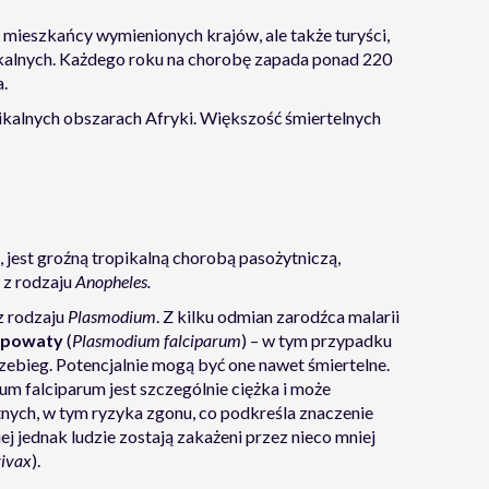
o mieszkańcy wymienionych krajów, ale także turyści,
ikalnych. Każdego roku na chorobę zapada ponad 220
.
pikalnych obszarach Afryki. Większość śmiertelnych
a, jest groźną tropikalną chorobą pasożytniczą,
 z rodzaju
Anopheles.
z rodzaju
Plasmodium
. Z kilku odmian zarodźca malarii
erpowaty
(
Plasmodium falciparum
) – w tym przypadku
zebieg. Potencjalnie mogą być one nawet śmiertelne.
m falciparum jest szczególnie ciężka i może
ych, w tym ryzyka zgonu, co podkreśla znaczenie
ej jednak ludzie zostają zakażeni przez nieco mniej
ivax
).