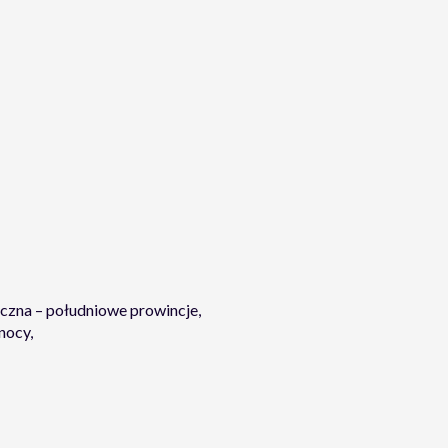
zna – południowe prowincje,
nocy,