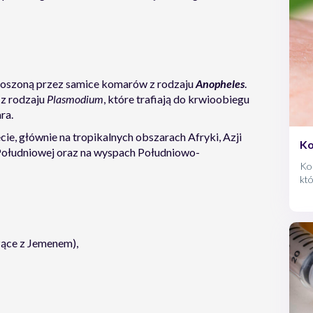
noszoną przez samice komarów z rodzaju
Anopheles
.
i z rodzaju
Plasmodium
, które trafiają do krwioobiegu
ra.
ie, głównie na tropikalnych obszarach Afryki, Azji
Ko
Południowej oraz na wyspach Południowo-
Kom
któ
ro
kom
je
zące z Jemenem),