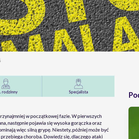
5
. rodzinny
Specjalista
Po
przynajmniej w początkowej fazie. W pierwszych
mna, następnie pojawia się wysoka gorączka oraz
minają więc silną grypę. Niestety, później może być
 przebiega choroba. Dowiedz się, dlaczego ataki