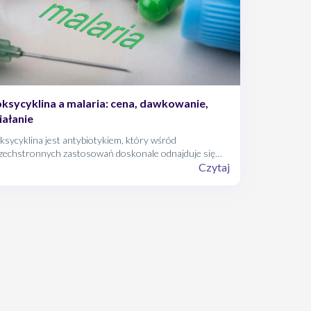
ksycyklina a malaria: cena, dawkowanie,
iałanie
sycyklina jest antybiotykiem, który wśród
zechstronnych zastosowań doskonale odnajduje się
że jako lek przeciwmalaryczny. Doksycyklinę można
Czytaj
wać zarówno w tzw. chemioprofilaktyce malarii, jak i w
zeniu tej choroby.