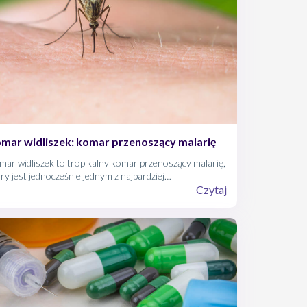
mar widliszek: komar przenoszący malarię
ar widliszek to tropikalny komar przenoszący malarię,
ry jest jednocześnie jednym z najbardziej
zpowszechnionych komarów w Polsce. W jaki sposób
Czytaj
ar widliszek doprowadza do zakażenia malarią. Jakie
szcze są choroby przenoszone przez komary w Afryce?