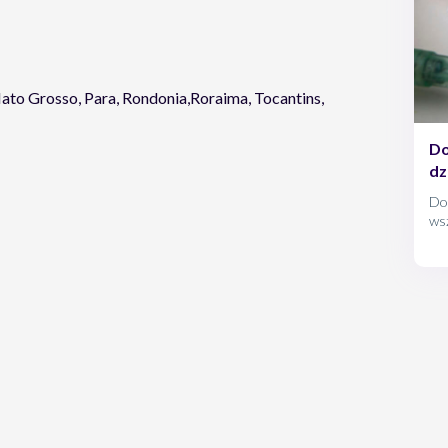
ato Grosso, Para, Rondonia,Roraima, Tocantins,
Do
dz
Dok
ws
tak
uży
lec