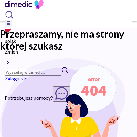
Przepraszamy, nie ma strony
polski
której szukasz
Zmień
Zaloguj się
Potrzebujesz pomocy?
Rozpocznij chat