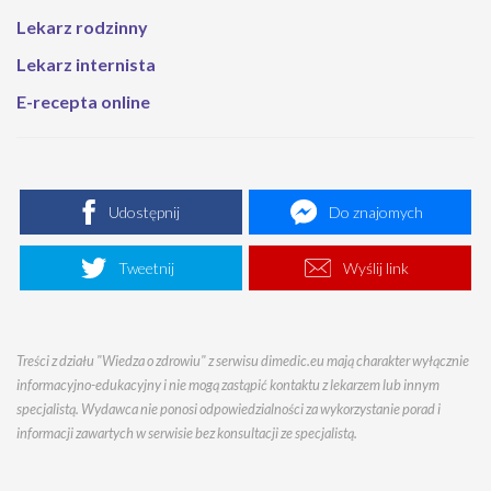
Lekarz rodzinny
Lekarz internista
E-recepta online
Udostępnij
Do znajomych
Tweetnij
Wyślij link
Treści z działu "Wiedza o zdrowiu" z serwisu dimedic.eu mają charakter wyłącznie
informacyjno-edukacyjny i nie mogą zastąpić kontaktu z lekarzem lub innym
specjalistą. Wydawca nie ponosi odpowiedzialności za wykorzystanie porad i
informacji zawartych w serwisie bez konsultacji ze specjalistą.