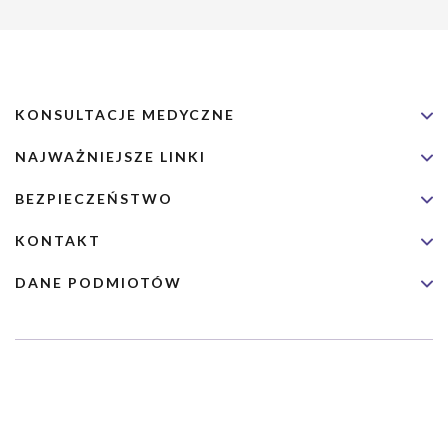
KONSULTACJE MEDYCZNE
NAJWAŻNIEJSZE LINKI
BEZPIECZEŃSTWO
KONTAKT
DANE PODMIOTÓW
Usługa nie jest przeznaczona dla nagłych przypadków medycznych.
Wybrane usługi realizowane są we współpracy z Narodowym