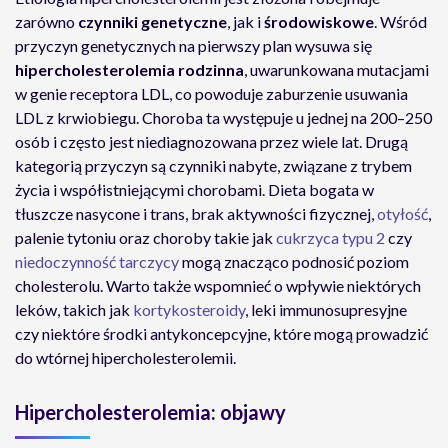
zarówno
czynniki genetyczne
, jak i
środowiskowe
. Wśród
przyczyn genetycznych na pierwszy plan wysuwa się
hipercholesterolemia rodzinna
, uwarunkowana mutacjami
w genie receptora LDL, co powoduje zaburzenie usuwania
LDL z krwiobiegu. Choroba ta występuje u jednej na 200–250
osób i często jest niediagnozowana przez wiele lat. Drugą
kategorią przyczyn są czynniki nabyte, związane z trybem
życia i współistniejącymi chorobami. Dieta bogata w
tłuszcze nasycone i trans, brak aktywności fizycznej,
otyłość
,
palenie tytoniu oraz choroby takie jak
cukrzyca typu 2
czy
niedoczynność tarczycy
mogą znacząco podnosić poziom
cholesterolu. Warto także wspomnieć o wpływie niektórych
leków, takich jak
kortykosteroidy
, leki immunosupresyjne
czy niektóre środki antykoncepcyjne, które mogą prowadzić
do wtórnej hipercholesterolemii.
Hipercholesterolemia: objawy