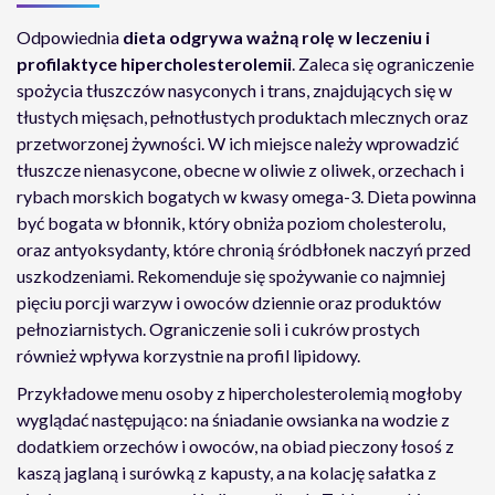
Odpowiednia
dieta
odgrywa ważną rolę w leczeniu i
profilaktyce hipercholesterolemii
. Zaleca się ograniczenie
spożycia tłuszczów nasyconych i trans, znajdujących się w
tłustych mięsach, pełnotłustych produktach mlecznych oraz
przetworzonej żywności. W ich miejsce należy wprowadzić
tłuszcze nienasycone, obecne w oliwie z oliwek, orzechach i
rybach morskich bogatych w kwasy omega-3. Dieta powinna
być bogata w błonnik, który obniża poziom cholesterolu,
oraz antyoksydanty, które chronią śródbłonek naczyń przed
uszkodzeniami. Rekomenduje się spożywanie co najmniej
pięciu porcji warzyw i owoców dziennie oraz produktów
pełnoziarnistych. Ograniczenie soli i cukrów prostych
również wpływa korzystnie na profil lipidowy.
Przykładowe menu osoby z hipercholesterolemią mogłoby
wyglądać następująco: na śniadanie owsianka na wodzie z
dodatkiem orzechów i owoców, na obiad pieczony łosoś z
kaszą jaglaną i surówką z kapusty, a na kolację sałatka z