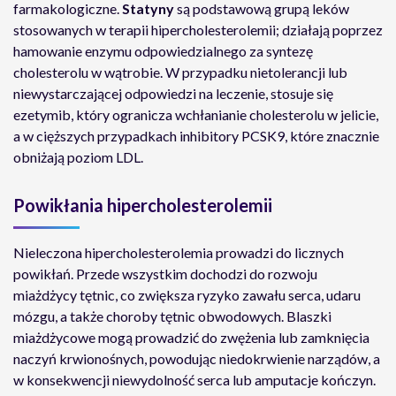
farmakologiczne.
Statyny
są podstawową grupą leków
stosowanych w terapii hipercholesterolemii; działają poprzez
hamowanie enzymu odpowiedzialnego za syntezę
cholesterolu w wątrobie. W przypadku nietolerancji lub
niewystarczającej odpowiedzi na leczenie, stosuje się
ezetymib, który ogranicza wchłanianie cholesterolu w jelicie,
a w cięższych przypadkach inhibitory PCSK9, które znacznie
obniżają poziom LDL.
Powikłania hipercholesterolemii
Nieleczona hipercholesterolemia prowadzi do licznych
powikłań. Przede wszystkim dochodzi do rozwoju
miażdżycy tętnic, co zwiększa ryzyko zawału serca, udaru
mózgu, a także choroby tętnic obwodowych. Blaszki
miażdżycowe mogą prowadzić do zwężenia lub zamknięcia
naczyń krwionośnych, powodując niedokrwienie narządów, a
w konsekwencji niewydolność serca lub amputacje kończyn.