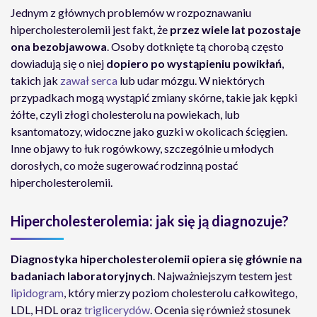
Jednym z głównych problemów w rozpoznawaniu
hipercholesterolemii jest fakt, że
przez wiele lat pozostaje
ona bezobjawowa
. Osoby dotknięte tą chorobą często
dowiadują się o niej
dopiero po wystąpieniu powikłań
,
takich jak
zawał serca
lub udar mózgu. W niektórych
przypadkach mogą wystąpić zmiany skórne, takie jak kępki
żółte, czyli złogi cholesterolu na powiekach, lub
ksantomatozy, widoczne jako guzki w okolicach ścięgien.
Inne objawy to łuk rogówkowy, szczególnie u młodych
dorosłych, co może sugerować rodzinną postać
hipercholesterolemii.
Hipercholesterolemia: jak się ją diagnozuje?
Diagnostyka hipercholesterolemii opiera się głównie na
badaniach laboratoryjnych
. Najważniejszym testem jest
lipidogram
, który mierzy poziom cholesterolu całkowitego,
LDL, HDL oraz
triglicerydów
. Ocenia się również stosunek