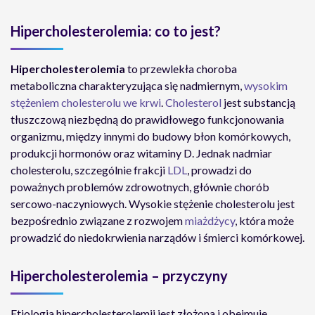
Hipercholesterolemia: co to jest?
Hipercholesterolemia
to przewlekła choroba
metaboliczna charakteryzująca się nadmiernym,
wysokim
stężeniem cholesterolu we krwi
.
Cholesterol
jest substancją
tłuszczową niezbędną do prawidłowego funkcjonowania
organizmu, między innymi do budowy błon komórkowych,
produkcji hormonów oraz witaminy D. Jednak nadmiar
cholesterolu, szczególnie frakcji
LDL
, prowadzi do
poważnych problemów zdrowotnych, głównie chorób
sercowo-naczyniowych. Wysokie stężenie cholesterolu jest
bezpośrednio związane z rozwojem
miażdżycy
, która może
prowadzić do niedokrwienia narządów i śmierci komórkowej.
Hipercholesterolemia – przyczyny
Etiologia hipercholesterolemii jest złożona i obejmuje