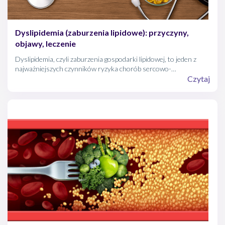
Dyslipidemia (zaburzenia lipidowe): przyczyny,
objawy, leczenie
Dyslipidemia, czyli zaburzenia gospodarki lipidowej, to jeden z
najważniejszych czynników ryzyka chorób sercowo-
naczyniowych, takich jak miażdżyca, zawał serca czy udar mózgu.
Czytaj
Często rozwija się bezobjawowo, dlatego określa się ją mianem
„cichego zabójcy”. Wczesna diagnostyka, zmiana stylu życia i
odpowiednie leczenie pozwalają skutecznie kontrolować poziom
lipidów we krwi i znacząco zmniejszyć ryzyko groźnych powikłań.