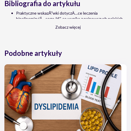
Bibliografia do artykułu
Praktyczne wskazÃ³wki dotyczÄ…ce leczenia
hipolipemizujÄ…cego â€“ co wynika z najnowszych polskich
wytycznych. Wierzowiecka M, Niklas A. Lekarz POZ
Zobacz więcej
Diagnostyka zaburzeÅ„ przemiany lipidÃ³w w praktyce
lekarskiej. Bachorski W, Mickiewicz A, GruchaÅ‚a M,
FijaÅ‚kowski M. Choroby Serca i NaczyÅ„ 2017
Podobne artykuły