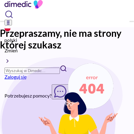
Przepraszamy, nie ma strony
polski
której szukasz
Zmień
Zaloguj się
Potrzebujesz pomocy?
Rozpocznij chat