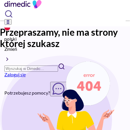
Przepraszamy, nie ma strony
polski
której szukasz
Zmień
Zaloguj się
Potrzebujesz pomocy?
Rozpocznij chat