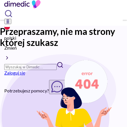
Przepraszamy, nie ma strony
polski
której szukasz
Zmień
Zaloguj się
Potrzebujesz pomocy?
Rozpocznij chat