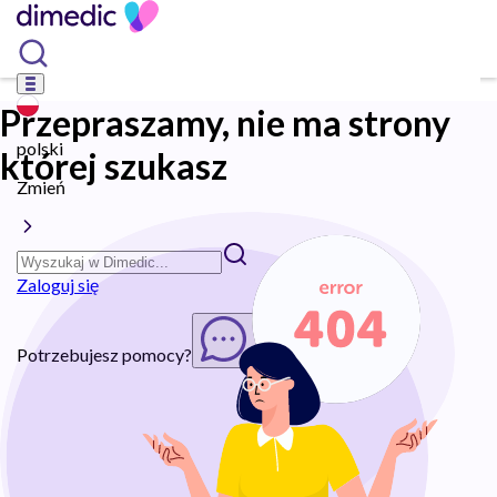
Przepraszamy, nie ma strony
polski
której szukasz
Zmień
Zaloguj się
Potrzebujesz pomocy?
Rozpocznij chat