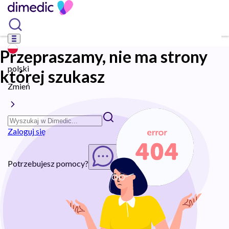
Przepraszamy, nie ma strony
polski
której szukasz
Zmień
Zaloguj się
Potrzebujesz pomocy?
Rozpocznij chat