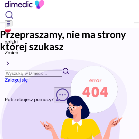
Przepraszamy, nie ma strony
polski
której szukasz
Zmień
Zaloguj się
Potrzebujesz pomocy?
Rozpocznij chat