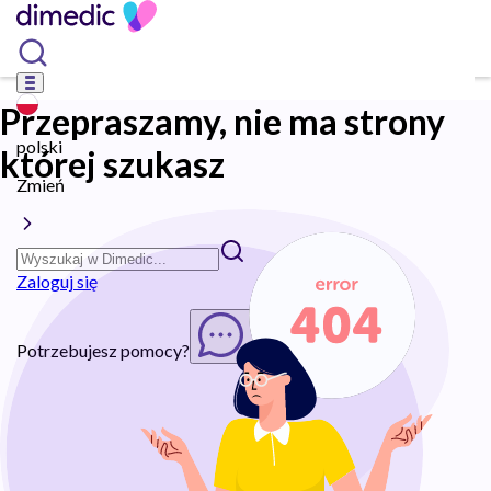
Przepraszamy, nie ma strony
polski
której szukasz
Zmień
Zaloguj się
Potrzebujesz pomocy?
Rozpocznij chat