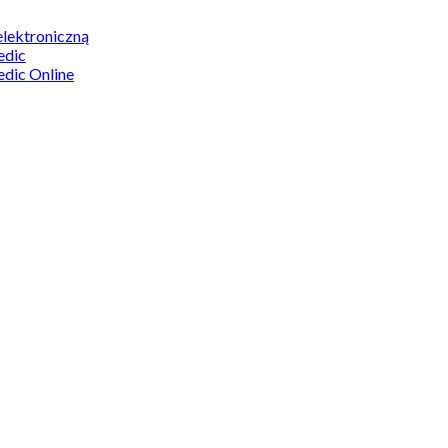
elektroniczną
edic
edic Online