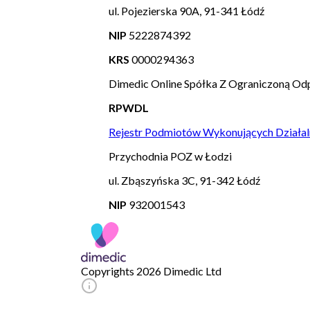
ul. Pojezierska 90A, 91-341 Łódź
NIP
5222874392
KRS
0000294363
Dimedic Online Spółka Z Ograniczoną Odp
RPWDL
Rejestr Podmiotów Wykonujących Działal
Przychodnia POZ w Łodzi
ul. Zbąszyńska 3C, 91-342 Łódź
NIP
932001543
Copyrights 2026 Dimedic Ltd