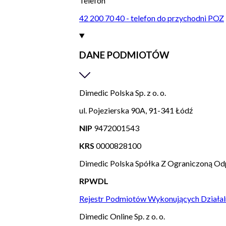
Telefon
42 200 70 40 - telefon do przychodni POZ
DANE PODMIOTÓW
Dimedic Polska Sp. z o. o.
ul. Pojezierska 90A, 91-341 Łódź
NIP
9472001543
KRS
0000828100
Dimedic Polska Spółka Z Ograniczoną Od
RPWDL
Rejestr Podmiotów Wykonujących Działal
Dimedic Online Sp. z o. o.