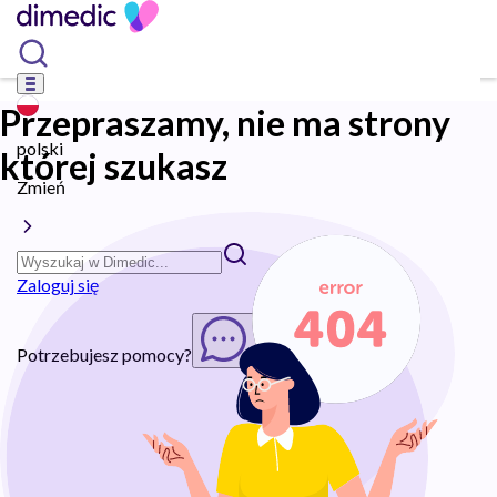
Przepraszamy, nie ma strony
polski
której szukasz
Zmień
Zaloguj się
Potrzebujesz pomocy?
Rozpocznij chat