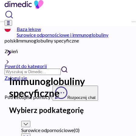
Baza lekow
Surowice odpornościowe i immunoglobuliny
polski
Immunoglobuliny specyficzne
Zmień
Powrót do kategorii
Zaloguj się
Immunoglobuliny
specyficzne
Potrzebujesz pomocy?
Rozpocznij chat
Wybierz podkategorię
Surowice odpornościowe
(
0
)