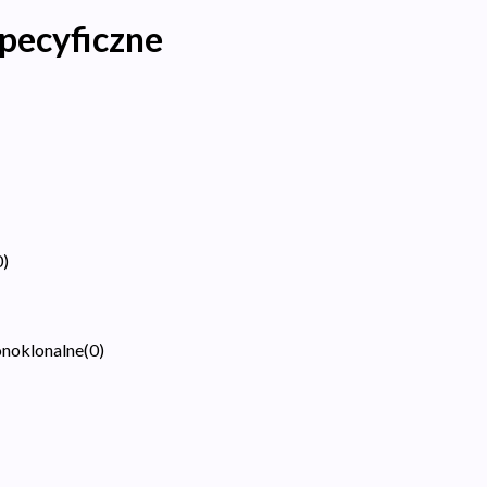
pecyficzne
0
)
onoklonalne
(
0
)