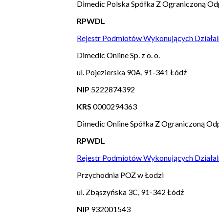
Dimedic Polska Spółka Z Ograniczoną Od
RPWDL
Rejestr Podmiotów Wykonujących Działal
Dimedic Online Sp. z o. o.
ul. Pojezierska 90A, 91-341 Łódź
NIP
5222874392
KRS
0000294363
Dimedic Online Spółka Z Ograniczoną Odp
RPWDL
Rejestr Podmiotów Wykonujących Działal
Przychodnia POZ w Łodzi
ul. Zbąszyńska 3C, 91-342 Łódź
NIP
932001543