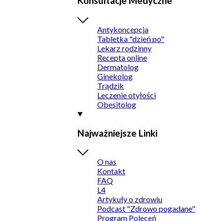
Konsultacje Medyczne
Antykoncepcja
Tabletka "dzień po"
Lekarz rodzinny
Recepta online
Dermatolog
Ginekolog
Trądzik
Leczenie otyłości
Obesitolog
Najważniejsze Linki
O nas
Kontakt
FAQ
L4
Artykuły o zdrowiu
Podcast "Zdrowo pogadane"
Program Poleceń