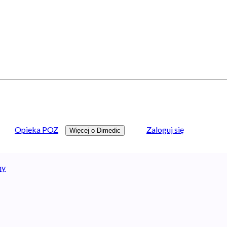
Opieka POZ
Zaloguj się
Więcej o Dimedic
ny