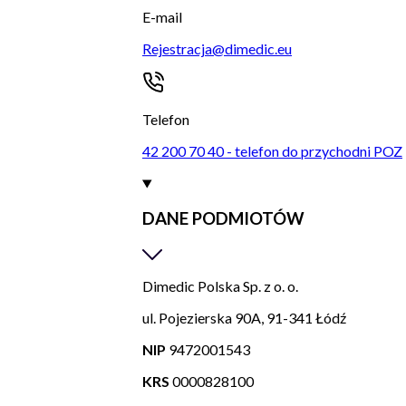
E-mail
Rejestracja@dimedic.eu
Telefon
42 200 70 40 - telefon do przychodni POZ
DANE PODMIOTÓW
Dimedic Polska Sp. z o. o.
ul. Pojezierska 90A, 91-341 Łódź
NIP
9472001543
KRS
0000828100