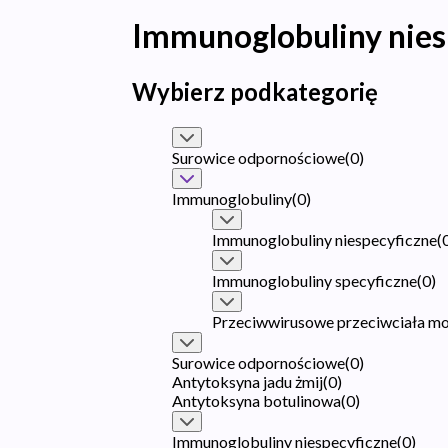
Immunoglobuliny nies
Wybierz podkategorię
Surowice odpornościowe
(
0
)
Immunoglobuliny
(
0
)
Immunoglobuliny niespecyficzne
(
Immunoglobuliny specyficzne
(
0
)
Przeciwwirusowe przeciwciała m
Surowice odpornościowe
(
0
)
Antytoksyna jadu żmij
(
0
)
Antytoksyna botulinowa
(
0
)
Immunoglobuliny niespecyficzne
(
0
)