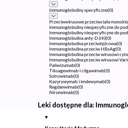
Immunoglobuliny specyficzne
(
0
)
Przeciwwirusowe przeciwciała monoklo
Immunoglobuliny niespecyficzne do po
Immunoglobuliny niespecyficzne do po
Immunoglobulina anty-D (rh)
(
0
)
Immunoglobulina przeciwtężcowa
(
0
)
Immunoglobulina przeciw HBsAg
(
0
)
Immunoglobulina przeciw wirusowi cyto
Immunoglobulina przeciw wirusowi Varic
Paliwizumab
(
0
)
Tiksagewimab i cilgawimab
(
0
)
Sotrowimab
(
0
)
Kazyrywymab i imdewymab
(
0
)
Regdanwimab
(
0
)
Nirsewimab
(
0
)
Leki dostępne dla:
Immunoglo