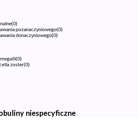
nalne
(
0
)
dawania pozanaczyniowego
(
0
)
dawania donaczyniowego
(
0
)
megalii
(
0
)
ella zoster
(
0
)
buliny niespecyficzne