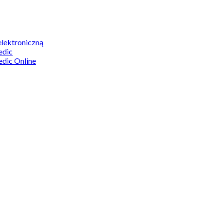
elektroniczną
edic
edic Online