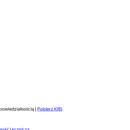
powiedzialnością |
Pobierz KRS
ność Leczniczą