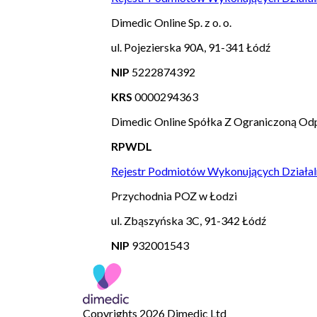
Dimedic Online Sp. z o. o.
ul. Pojezierska 90A, 91-341 Łódź
NIP
5222874392
KRS
0000294363
Dimedic Online Spółka Z Ograniczoną Odp
RPWDL
Rejestr Podmiotów Wykonujących Działal
Przychodnia POZ w Łodzi
ul. Zbąszyńska 3C, 91-342 Łódź
NIP
932001543
Copyrights 2026 Dimedic Ltd