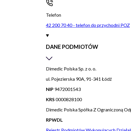
Telefon
42 200 70 40 - telefon do przychodni POZ
DANE PODMIOTÓW
Dimedic Polska Sp. z o. o.
ul. Pojezierska 90A, 91-341 Łódź
NIP
9472001543
KRS
0000828100
Dimedic Polska Spółka Z Ograniczoną Od
RPWDL
Rejestr Podmiotów Wykonujących Działal