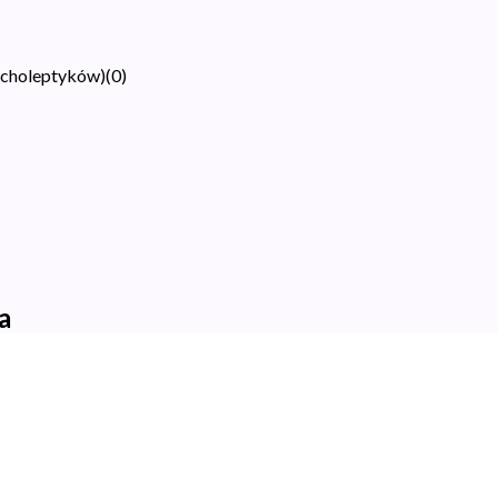
ycholeptyków)
(
0
)
a