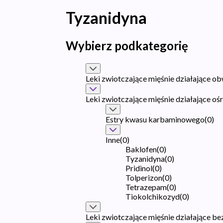
Tyzanidyna
Wybierz podkategorię
Leki zwiotczające mięśnie działające 
Leki zwiotczające mięśnie działające o
Estry kwasu karbaminowego
(
0
)
Inne
(
0
)
Baklofen
(
0
)
Tyzanidyna
(
0
)
Pridinol
(
0
)
Tolperizon
(
0
)
Tetrazepam
(
0
)
Tiokolchikozyd
(
0
)
Leki zwiotczające mięśnie działające b