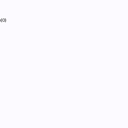
e
(
0
)