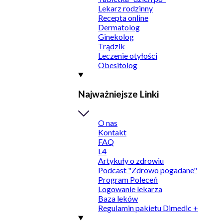
Lekarz rodzinny
Recepta online
Dermatolog
Ginekolog
Trądzik
Leczenie otyłości
Obesitolog
Najważniejsze Linki
O nas
Kontakt
FAQ
L4
Artykuły o zdrowiu
Podcast "Zdrowo pogadane"
Program Poleceń
Logowanie lekarza
Baza leków
Regulamin pakietu Dimedic +