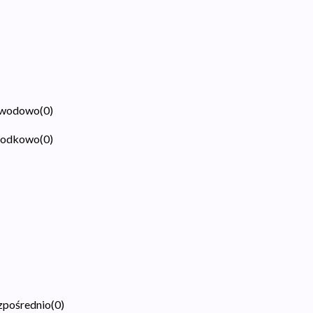
obwodowo
(
0
)
środkowo
(
0
)
ezpośrednio
(
0
)