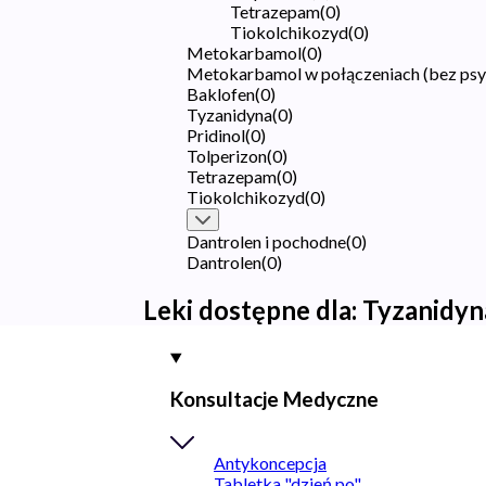
Tetrazepam
(
0
)
Tiokolchikozyd
(
0
)
Metokarbamol
(
0
)
Metokarbamol w połączeniach (bez ps
Baklofen
(
0
)
Tyzanidyna
(
0
)
Pridinol
(
0
)
Tolperizon
(
0
)
Tetrazepam
(
0
)
Tiokolchikozyd
(
0
)
Dantrolen i pochodne
(
0
)
Dantrolen
(
0
)
Leki dostępne dla:
Tyzanidyn
Konsultacje Medyczne
Antykoncepcja
Tabletka "dzień po"