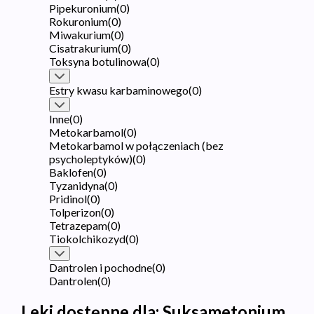
Pipekuronium
(
0
)
Rokuronium
(
0
)
Miwakurium
(
0
)
Cisatrakurium
(
0
)
Toksyna botulinowa
(
0
)
Estry kwasu karbaminowego
(
0
)
Inne
(
0
)
Metokarbamol
(
0
)
Metokarbamol w połączeniach (bez
psycholeptyków)
(
0
)
Baklofen
(
0
)
Tyzanidyna
(
0
)
Pridinol
(
0
)
Tolperizon
(
0
)
Tetrazepam
(
0
)
Tiokolchikozyd
(
0
)
Dantrolen i pochodne
(
0
)
Dantrolen
(
0
)
Leki dostępne dla:
Suksametonium