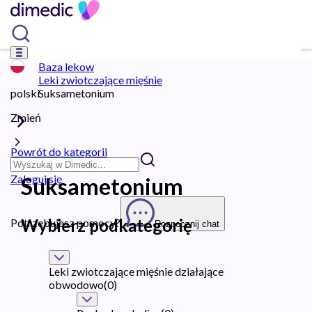
Baza lekow
Leki zwiotczające mięśnie
polski
Suksametonium
Zmień
Powrót do kategorii
Zaloguj się
Suksametonium
Wybierz podkategorię
Potrzebujesz pomocy?
Rozpocznij chat
Leki zwiotczające mięśnie działające
obwodowo
(
0
)