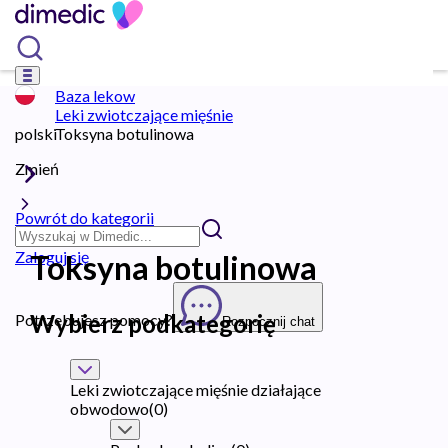
Baza lekow
Leki zwiotczające mięśnie
polski
Toksyna botulinowa
Zmień
Powrót do kategorii
Zaloguj się
Toksyna botulinowa
Wybierz podkategorię
Potrzebujesz pomocy?
Rozpocznij chat
Leki zwiotczające mięśnie działające
obwodowo
(
0
)