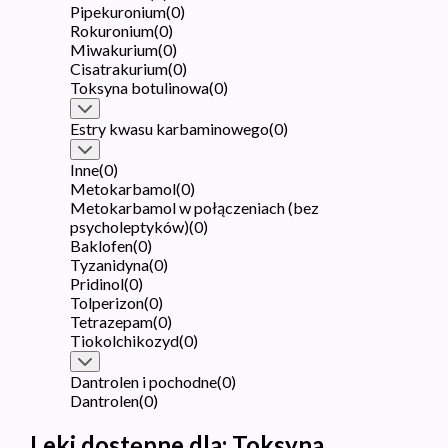
Pipekuronium
(
0
)
Rokuronium
(
0
)
Miwakurium
(
0
)
Cisatrakurium
(
0
)
Toksyna botulinowa
(
0
)
Estry kwasu karbaminowego
(
0
)
Inne
(
0
)
Metokarbamol
(
0
)
Metokarbamol w połączeniach (bez
psycholeptyków)
(
0
)
Baklofen
(
0
)
Tyzanidyna
(
0
)
Pridinol
(
0
)
Tolperizon
(
0
)
Tetrazepam
(
0
)
Tiokolchikozyd
(
0
)
Dantrolen i pochodne
(
0
)
Dantrolen
(
0
)
Leki dostępne dla:
Toksyna