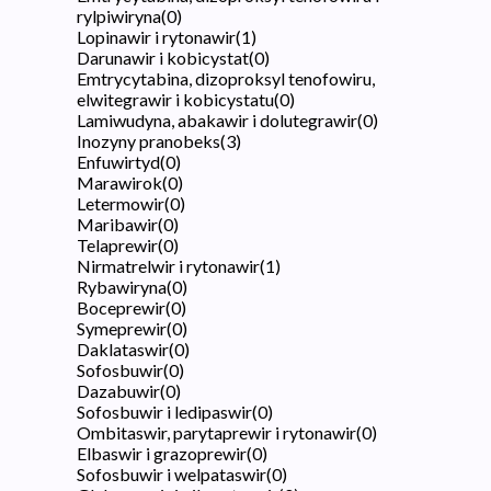
rylpiwiryna
(
0
)
Lopinawir i rytonawir
(
1
)
Darunawir i kobicystat
(
0
)
Emtrycytabina, dizoproksyl tenofowiru,
elwitegrawir i kobicystatu
(
0
)
Lamiwudyna, abakawir i dolutegrawir
(
0
)
Inozyny pranobeks
(
3
)
Enfuwirtyd
(
0
)
Marawirok
(
0
)
Letermowir
(
0
)
Maribawir
(
0
)
Telaprewir
(
0
)
Nirmatrelwir i rytonawir
(
1
)
Rybawiryna
(
0
)
Boceprewir
(
0
)
Symeprewir
(
0
)
Daklataswir
(
0
)
Sofosbuwir
(
0
)
Dazabuwir
(
0
)
Sofosbuwir i ledipaswir
(
0
)
Ombitaswir, parytaprewir i rytonawir
(
0
)
Elbaswir i grazoprewir
(
0
)
Sofosbuwir i welpataswir
(
0
)