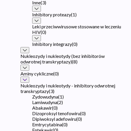
Inne
(
3
)
Inhibitory proteazy
(
1
)
Leki przeciwwirusowe stosowane w leczeniu
HIV
(
0
)
Inhibitory integrazy
(
0
)
Nukleozydy i nukleotydy (bez inhibitorów
odwrotnej transkryptazy)
(
8
)
Aminy cykliczne
(
0
)
Nukleozydy i nukleotydy - inhibitory odwrotnej
transkryptazy
(
3
)
Zydowudyna
(
1
)
Lamiwudyna
(
2
)
Abakawir
(
0
)
Dizoproksyl tenofowiru
(
0
)
Dipiwoksyl adefowiru
(
0
)
Emtrycytabina
(
0
)
Entekawir
(
0
)