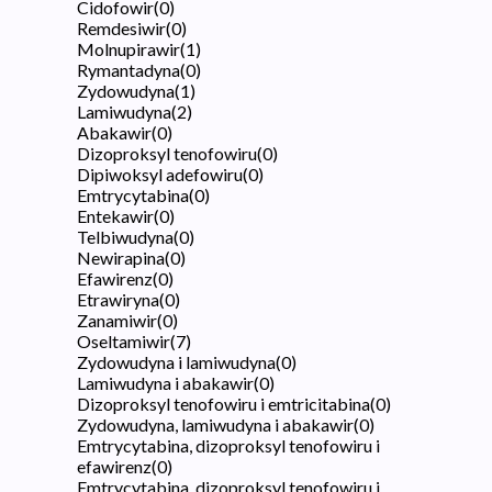
Cidofowir
(
0
)
Remdesiwir
(
0
)
Molnupirawir
(
1
)
Rymantadyna
(
0
)
Zydowudyna
(
1
)
Lamiwudyna
(
2
)
Abakawir
(
0
)
Dizoproksyl tenofowiru
(
0
)
Dipiwoksyl adefowiru
(
0
)
Emtrycytabina
(
0
)
Entekawir
(
0
)
Telbiwudyna
(
0
)
Newirapina
(
0
)
Efawirenz
(
0
)
Etrawiryna
(
0
)
Zanamiwir
(
0
)
Oseltamiwir
(
7
)
Zydowudyna i lamiwudyna
(
0
)
Lamiwudyna i abakawir
(
0
)
Dizoproksyl tenofowiru i emtricitabina
(
0
)
Zydowudyna, lamiwudyna i abakawir
(
0
)
Emtrycytabina, dizoproksyl tenofowiru i
efawirenz
(
0
)
Emtrycytabina, dizoproksyl tenofowiru i