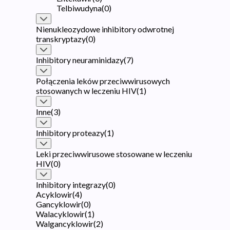
Telbiwudyna
(
0
)
Nienukleozydowe inhibitory odwrotnej
transkryptazy
(
0
)
Inhibitory neuraminidazy
(
7
)
Połączenia leków przeciwwirusowych
stosowanych w leczeniu HIV
(
1
)
Inne
(
3
)
Inhibitory proteazy
(
1
)
Leki przeciwwirusowe stosowane w leczeniu
HIV
(
0
)
Inhibitory integrazy
(
0
)
Acyklowir
(
4
)
Gancyklowir
(
0
)
Walacyklowir
(
1
)
Walgancyklowir
(
2
)