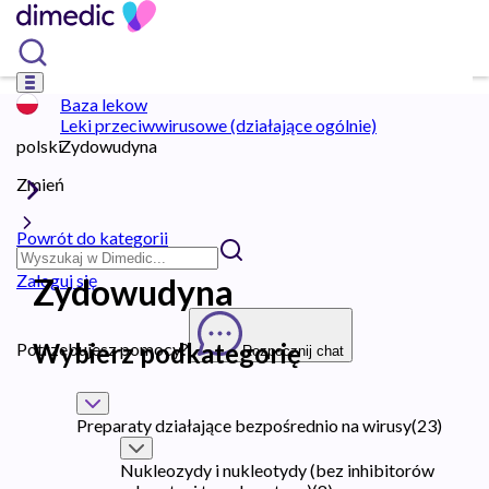
Baza lekow
Leki przeciwwirusowe (działające ogólnie)
polski
Zydowudyna
Zmień
Powrót do kategorii
Zaloguj się
Zydowudyna
Wybierz podkategorię
Potrzebujesz pomocy?
Rozpocznij chat
Preparaty działające bezpośrednio na wirusy
(
23
)
Nukleozydy i nukleotydy (bez inhibitorów