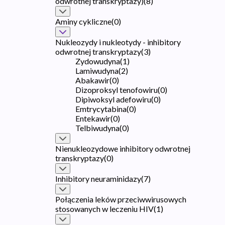
odwrotnej transkryptazy)
(
8
)
Aminy cykliczne
(
0
)
Nukleozydy i nukleotydy - inhibitory
odwrotnej transkryptazy
(
3
)
Zydowudyna
(
1
)
Lamiwudyna
(
2
)
Abakawir
(
0
)
Dizoproksyl tenofowiru
(
0
)
Dipiwoksyl adefowiru
(
0
)
Emtrycytabina
(
0
)
Entekawir
(
0
)
Telbiwudyna
(
0
)
Nienukleozydowe inhibitory odwrotnej
transkryptazy
(
0
)
Inhibitory neuraminidazy
(
7
)
Połączenia leków przeciwwirusowych
stosowanych w leczeniu HIV
(
1
)