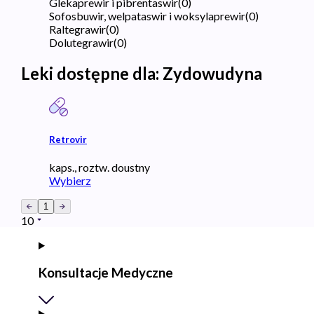
Glekaprewir i pibrentaswir
(
0
)
Sofosbuwir, welpataswir i woksylaprewir
(
0
)
Raltegrawir
(
0
)
Dolutegrawir
(
0
)
Leki dostępne dla:
Zydowudyna
Retrovir
kaps., roztw. doustny
Wybierz
1
10
Konsultacje Medyczne