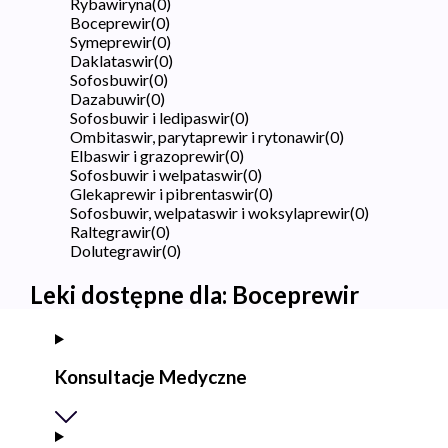
Rybawiryna
(
0
)
Boceprewir
(
0
)
Symeprewir
(
0
)
Daklataswir
(
0
)
Sofosbuwir
(
0
)
Dazabuwir
(
0
)
Sofosbuwir i ledipaswir
(
0
)
Ombitaswir, parytaprewir i rytonawir
(
0
)
Elbaswir i grazoprewir
(
0
)
Sofosbuwir i welpataswir
(
0
)
Glekaprewir i pibrentaswir
(
0
)
Sofosbuwir, welpataswir i woksylaprewir
(
0
)
Raltegrawir
(
0
)
Dolutegrawir
(
0
)
Leki dostępne dla:
Boceprewir
Konsultacje Medyczne