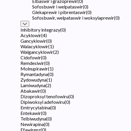
Elbaswir i grazoprewir
(
0
)
Sofosbuwir i welpataswir
(
0
)
Glekaprewir i pibrentaswir
(
0
)
Sofosbuwir, welpataswir i woksylaprewir
(
0
)
Inhibitory integrazy
(
0
)
Acyklowir
(
4
)
Gancyklowir
(
0
)
Walacyklowir
(
1
)
Walgancyklowir
(
2
)
Cidofowir
(
0
)
Remdesiwir
(
0
)
Molnupirawir
(
1
)
Rymantadyna
(
0
)
Zydowudyna
(
1
)
Lamiwudyna
(
2
)
Abakawir
(
0
)
Dizoproksyl tenofowiru
(
0
)
Dipiwoksyl adefowiru
(
0
)
Emtrycytabina
(
0
)
Entekawir
(
0
)
Telbiwudyna
(
0
)
Newirapina
(
0
)
Efawirenz
(
0
)