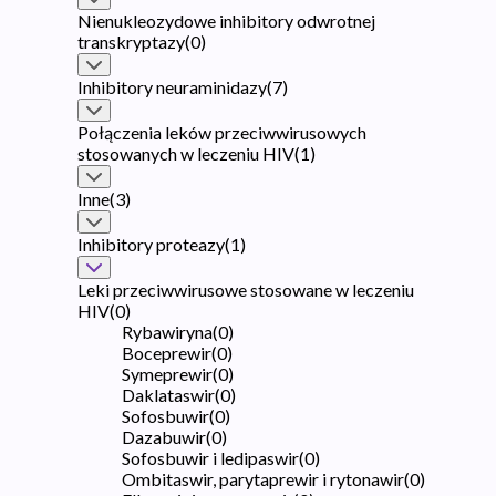
Nienukleozydowe inhibitory odwrotnej
transkryptazy
(
0
)
Inhibitory neuraminidazy
(
7
)
Połączenia leków przeciwwirusowych
stosowanych w leczeniu HIV
(
1
)
Inne
(
3
)
Inhibitory proteazy
(
1
)
Leki przeciwwirusowe stosowane w leczeniu
HIV
(
0
)
Rybawiryna
(
0
)
Boceprewir
(
0
)
Symeprewir
(
0
)
Daklataswir
(
0
)
Sofosbuwir
(
0
)
Dazabuwir
(
0
)
Sofosbuwir i ledipaswir
(
0
)
Ombitaswir, parytaprewir i rytonawir
(
0
)