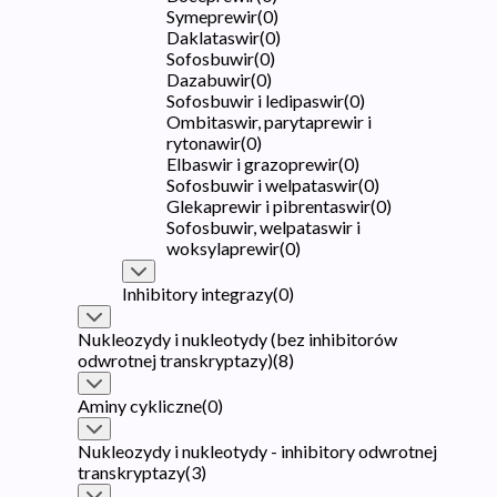
Symeprewir
(
0
)
Daklataswir
(
0
)
Sofosbuwir
(
0
)
Dazabuwir
(
0
)
Sofosbuwir i ledipaswir
(
0
)
Ombitaswir, parytaprewir i
rytonawir
(
0
)
Elbaswir i grazoprewir
(
0
)
Sofosbuwir i welpataswir
(
0
)
Glekaprewir i pibrentaswir
(
0
)
Sofosbuwir, welpataswir i
woksylaprewir
(
0
)
Inhibitory integrazy
(
0
)
Nukleozydy i nukleotydy (bez inhibitorów
odwrotnej transkryptazy)
(
8
)
Aminy cykliczne
(
0
)
Nukleozydy i nukleotydy - inhibitory odwrotnej
transkryptazy
(
3
)