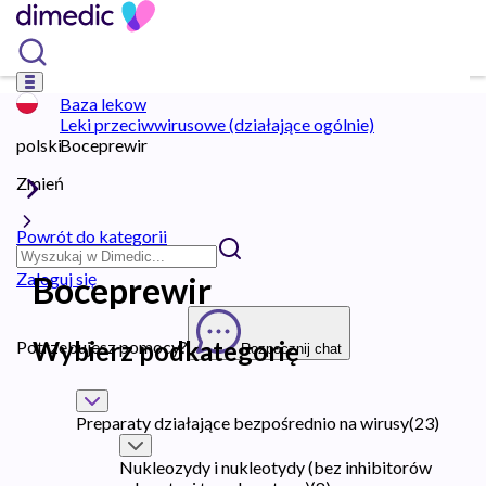
Baza lekow
Leki przeciwwirusowe (działające ogólnie)
polski
Boceprewir
Zmień
Powrót do kategorii
Zaloguj się
Boceprewir
Wybierz podkategorię
Potrzebujesz pomocy?
Rozpocznij chat
Preparaty działające bezpośrednio na wirusy
(
23
)
Nukleozydy i nukleotydy (bez inhibitorów