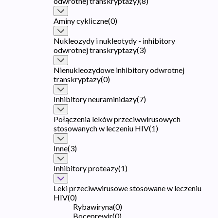
odwrotnej transkryptazy)
(
8
)
Aminy cykliczne
(
0
)
Nukleozydy i nukleotydy - inhibitory
odwrotnej transkryptazy
(
3
)
Nienukleozydowe inhibitory odwrotnej
transkryptazy
(
0
)
Inhibitory neuraminidazy
(
7
)
Połączenia leków przeciwwirusowych
stosowanych w leczeniu HIV
(
1
)
Inne
(
3
)
Inhibitory proteazy
(
1
)
Leki przeciwwirusowe stosowane w leczeniu
HIV
(
0
)
Rybawiryna
(
0
)
Boceprewir
(
0
)