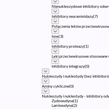
Nienukleozydowe inhibitory odwr
Inhibitory neuraminidazy
(
7
)
Połączenia leków przeciwwirusow
Inne
(
3
)
Inhibitory proteazy
(
1
)
Leki przeciwwirusowe stosowane 
Inhibitory integrazy
(
0
)
Nukleozydy i nukleotydy (bez inhibitor
Aminy cykliczne
(
0
)
Nukleozydy i nukleotydy - inhibitory od
Zydowudyna
(
1
)
Lamiwudyna
(
2
)