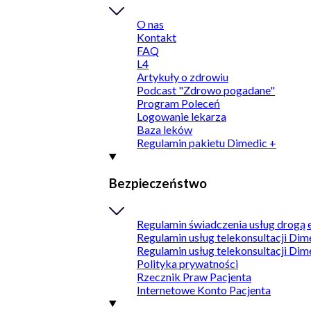
O nas
Kontakt
FAQ
L4
Artykuły o zdrowiu
Podcast "Zdrowo pogadane"
Program Poleceń
Logowanie lekarza
Baza leków
Regulamin pakietu Dimedic +
Bezpieczeństwo
Regulamin świadczenia usług drogą 
Regulamin usług telekonsultacji Dim
Regulamin usług telekonsultacji Dim
Polityka prywatności
Rzecznik Praw Pacjenta
Internetowe Konto Pacjenta