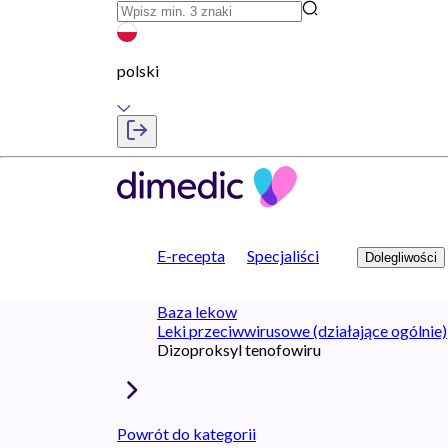
polski
E-recepta
Specjaliści
Dolegliwości
Baza lekow
Leki przeciwwirusowe (działające ogólnie)
Dizoproksyl tenofowiru
Powrót do kategorii