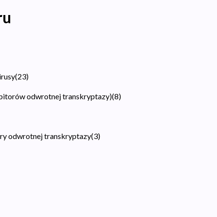
ru
irusy
(
23
)
ibitorów odwrotnej transkryptazy)
(
8
)
ory odwrotnej transkryptazy
(
3
)