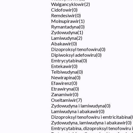
Walgancyklowir
(
2
)
Cidofowir
(
0
)
Remdesiwir
(
0
)
Molnupirawir
(
1
)
Rymantadyna
(
0
)
Zydowudyna
(
1
)
Lamiwudyna
(
2
)
Abakawir
(
0
)
Dizoproksyl tenofowiru
(
0
)
Dipiwoksyl adefowiru
(
0
)
Emtrycytabina
(
0
)
Entekawir
(
0
)
Telbiwudyna
(
0
)
Newirapina
(
0
)
Efawirenz
(
0
)
Etrawiryna
(
0
)
Zanamiwir
(
0
)
Oseltamiwir
(
7
)
Zydowudyna i lamiwudyna
(
0
)
Lamiwudyna i abakawir
(
0
)
Dizoproksyl tenofowiru i emtricitabina
(
Zydowudyna, lamiwudyna i abakawir
(
0
)
Emtrycytabina, dizoproksyl tenofowiru 