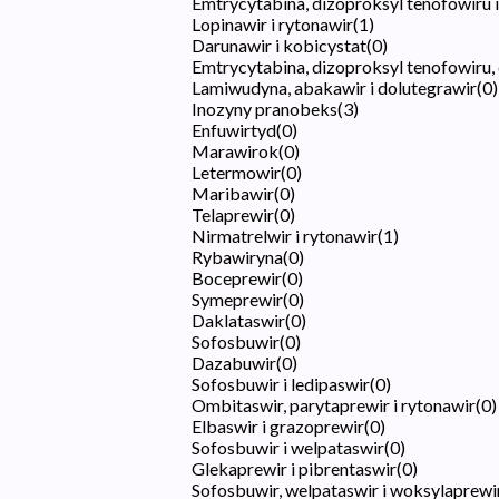
Emtrycytabina, dizoproksyl tenofowiru i
Lopinawir i rytonawir
(
1
)
Darunawir i kobicystat
(
0
)
Emtrycytabina, dizoproksyl tenofowiru, 
Lamiwudyna, abakawir i dolutegrawir
(
0
)
Inozyny pranobeks
(
3
)
Enfuwirtyd
(
0
)
Marawirok
(
0
)
Letermowir
(
0
)
Maribawir
(
0
)
Telaprewir
(
0
)
Nirmatrelwir i rytonawir
(
1
)
Rybawiryna
(
0
)
Boceprewir
(
0
)
Symeprewir
(
0
)
Daklataswir
(
0
)
Sofosbuwir
(
0
)
Dazabuwir
(
0
)
Sofosbuwir i ledipaswir
(
0
)
Ombitaswir, parytaprewir i rytonawir
(
0
)
Elbaswir i grazoprewir
(
0
)
Sofosbuwir i welpataswir
(
0
)
Glekaprewir i pibrentaswir
(
0
)
Sofosbuwir, welpataswir i woksylaprewi