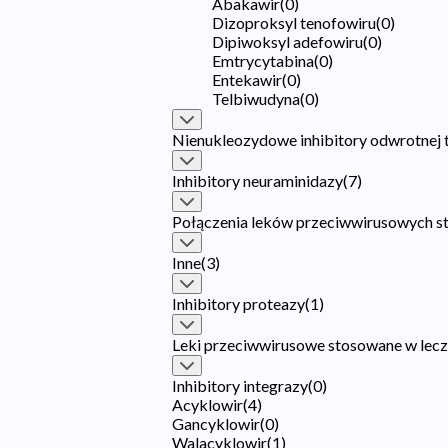
Abakawir
(
0
)
Dizoproksyl tenofowiru
(
0
)
Dipiwoksyl adefowiru
(
0
)
Emtrycytabina
(
0
)
Entekawir
(
0
)
Telbiwudyna
(
0
)
Nienukleozydowe inhibitory odwrotnej 
Inhibitory neuraminidazy
(
7
)
Połączenia leków przeciwwirusowych s
Inne
(
3
)
Inhibitory proteazy
(
1
)
Leki przeciwwirusowe stosowane w lec
Inhibitory integrazy
(
0
)
Acyklowir
(
4
)
Gancyklowir
(
0
)
Walacyklowir
(
1
)