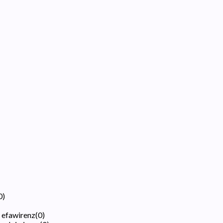
0
)
i efawirenz
(
0
)