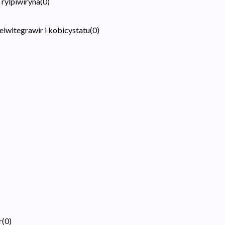
 rylpiwiryna
(
0
)
elwitegrawir i kobicystatu
(
0
)
r
(
0
)