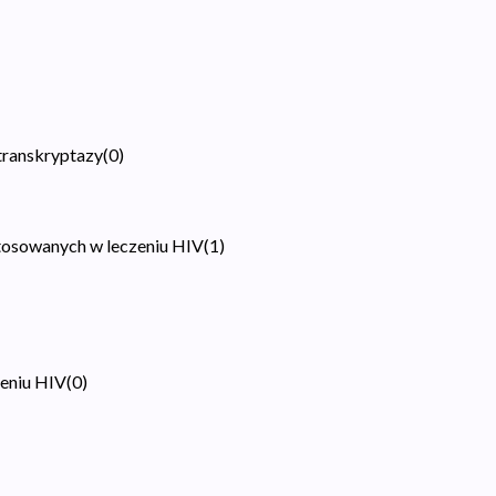
transkryptazy
(
0
)
tosowanych w leczeniu HIV
(
1
)
zeniu HIV
(
0
)