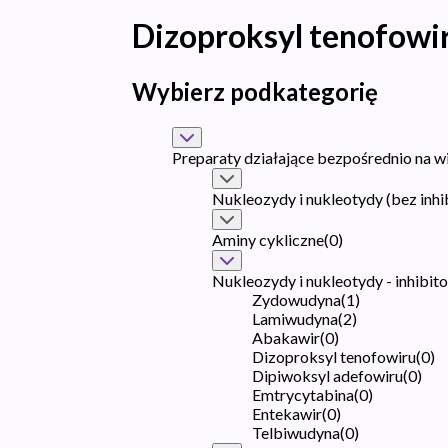
Dizoproksyl tenofowi
Wybierz podkategorię
Preparaty działające bezpośrednio na w
Nukleozydy i nukleotydy (bez inh
Aminy cykliczne
(
0
)
Nukleozydy i nukleotydy - inhibit
Zydowudyna
(
1
)
Lamiwudyna
(
2
)
Abakawir
(
0
)
Dizoproksyl tenofowiru
(
0
)
Dipiwoksyl adefowiru
(
0
)
Emtrycytabina
(
0
)
Entekawir
(
0
)
Telbiwudyna
(
0
)