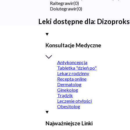
Raltegrawir
(
0
)
Dolutegrawir
(
0
)
Leki dostępne dla:
Dizoproks
Konsultacje Medyczne
Antykoncepcja
Tabletka "dzień po"
Lekarz rodzinny
Recepta online
Dermatolog
Ginekolog
Trądzik
Leczenie otyłości
Obesitolog
Najważniejsze Linki