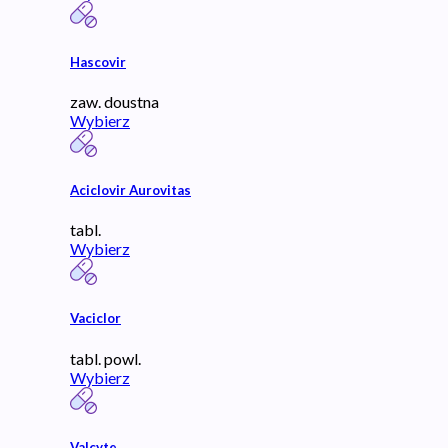
Hascovir
zaw. doustna
Wybierz
Aciclovir Aurovitas
tabl.
Wybierz
Vaciclor
tabl. powl.
Wybierz
Valcyte