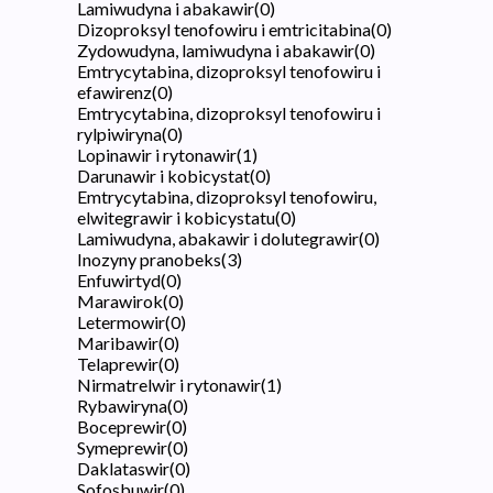
Lamiwudyna i abakawir
(
0
)
Dizoproksyl tenofowiru i emtricitabina
(
0
)
Zydowudyna, lamiwudyna i abakawir
(
0
)
Emtrycytabina, dizoproksyl tenofowiru i
efawirenz
(
0
)
Emtrycytabina, dizoproksyl tenofowiru i
rylpiwiryna
(
0
)
Lopinawir i rytonawir
(
1
)
Darunawir i kobicystat
(
0
)
Emtrycytabina, dizoproksyl tenofowiru,
elwitegrawir i kobicystatu
(
0
)
Lamiwudyna, abakawir i dolutegrawir
(
0
)
Inozyny pranobeks
(
3
)
Enfuwirtyd
(
0
)
Marawirok
(
0
)
Letermowir
(
0
)
Maribawir
(
0
)
Telaprewir
(
0
)
Nirmatrelwir i rytonawir
(
1
)
Rybawiryna
(
0
)
Boceprewir
(
0
)
Symeprewir
(
0
)
Daklataswir
(
0
)
Sofosbuwir
(
0
)