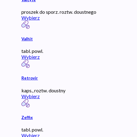
proszek do sporz. roztw. doustnego
Wybierz
Valhit
tabl. powl.
Wybierz
Retrovir
kaps., roztw. doustny
Wybierz
Zeffix
tabl. powl.
Wybierz