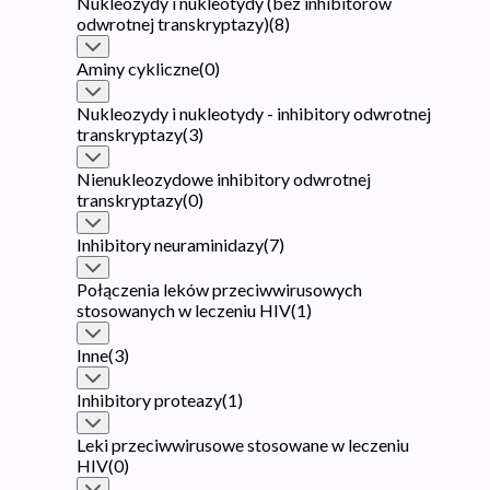
Nukleozydy i nukleotydy (bez inhibitorów
odwrotnej transkryptazy)
(
8
)
Aminy cykliczne
(
0
)
Nukleozydy i nukleotydy - inhibitory odwrotnej
transkryptazy
(
3
)
Nienukleozydowe inhibitory odwrotnej
transkryptazy
(
0
)
Inhibitory neuraminidazy
(
7
)
Połączenia leków przeciwwirusowych
stosowanych w leczeniu HIV
(
1
)
Inne
(
3
)
Inhibitory proteazy
(
1
)
Leki przeciwwirusowe stosowane w leczeniu
HIV
(
0
)