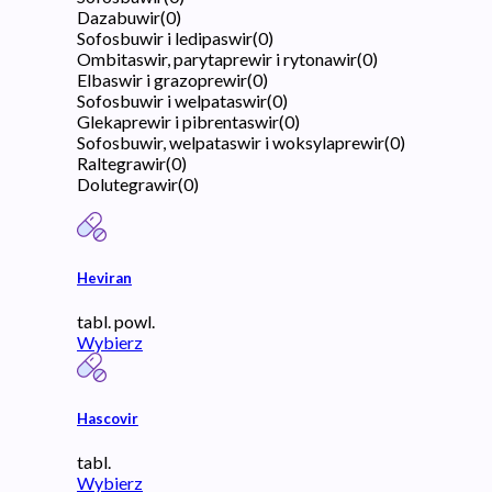
Dazabuwir
(
0
)
Sofosbuwir i ledipaswir
(
0
)
Ombitaswir, parytaprewir i rytonawir
(
0
)
Elbaswir i grazoprewir
(
0
)
Sofosbuwir i welpataswir
(
0
)
Glekaprewir i pibrentaswir
(
0
)
Sofosbuwir, welpataswir i woksylaprewir
(
0
)
Raltegrawir
(
0
)
Dolutegrawir
(
0
)
Heviran
tabl. powl.
Wybierz
Hascovir
tabl.
Wybierz