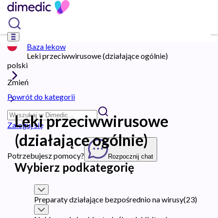
Baza lekow
Leki przeciwwirusowe (działające ogólnie)
polski
Zmień
Powrót do kategorii
Leki przeciwwirusowe
Zaloguj się
(działające ogólnie)
Potrzebujesz pomocy?
Rozpocznij chat
Wybierz podkategorię
Preparaty działające bezpośrednio na wirusy
(
23
)