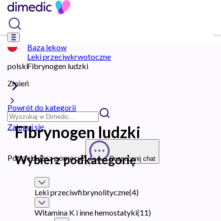
Baza lekow
Leki przeciwkrwotoczne
polski
Fibrynogen ludzki
Zmień
Powrót do kategorii
Zaloguj się
Fibrynogen ludzki
Wybierz podkategorię
Potrzebujesz pomocy?
Rozpocznij chat
Leki przeciwfibrynolityczne
(
4
)
Witamina K i inne hemostatyki
(
11
)