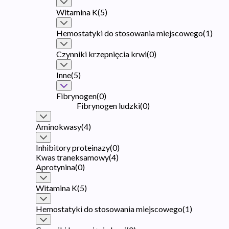
Witamina K
(
5
)
Hemostatyki do stosowania miejscowego
(
1
)
Czynniki krzepnięcia krwi
(
0
)
Inne
(
5
)
Fibrynogen
(
0
)
Fibrynogen ludzki
(
0
)
Aminokwasy
(
4
)
Inhibitory proteinazy
(
0
)
Kwas traneksamowy
(
4
)
Aprotynina
(
0
)
Witamina K
(
5
)
Hemostatyki do stosowania miejscowego
(
1
)