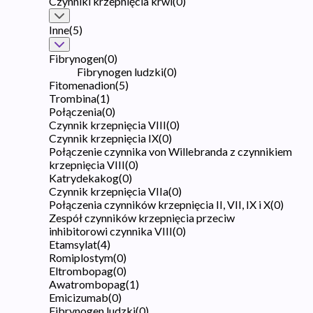
Czynniki krzepnięcia krwi
(
0
)
Inne
(
5
)
Fibrynogen
(
0
)
Fibrynogen ludzki
(
0
)
Fitomenadion
(
5
)
Trombina
(
1
)
Połączenia
(
0
)
Czynnik krzepnięcia VIII
(
0
)
Czynnik krzepnięcia IX
(
0
)
Połączenie czynnika von Willebranda z czynnikiem
krzepnięcia VIII
(
0
)
Katrydekakog
(
0
)
Czynnik krzepnięcia VIIa
(
0
)
Połączenia czynników krzepnięcia II, VII, IX i X
(
0
)
Zespół czynników krzepnięcia przeciw
inhibitorowi czynnika VIII
(
0
)
Etamsylat
(
4
)
Romiplostym
(
0
)
Eltrombopag
(
0
)
Awatrombopag
(
1
)
Emicizumab
(
0
)
Fibrynogen ludzki
(
0
)