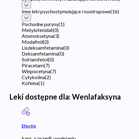
Inne leki psychostymulujące i nootropowe
(
16
)
Pochodne puryny
(
1
)
Metylofenidat
(
0
)
Atomoksetyna
(
3
)
Modafinil
(
0
)
Lisdeksamfetamina
(
0
)
Deksamfetamina
(
0
)
Solriamfetol
(
0
)
Piracetam
(
7
)
Winpocetyna
(
7
)
Cytykolina
(
2
)
Kofeina
(
1
)
Leki dostępne dla:
Wenlafaksyna
Efectin
kaps. o przedł. uwalnianiu