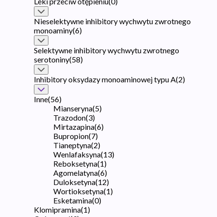
Leki przeciw otępieniu
(
0
)
Nieselektywne inhibitory wychwytu zwrotnego
monoaminy
(
6
)
Selektywne inhibitory wychwytu zwrotnego
serotoniny
(
58
)
Inhibitory oksydazy monoaminowej typu A
(
2
)
Inne
(
56
)
Mianseryna
(
5
)
Trazodon
(
3
)
Mirtazapina
(
6
)
Bupropion
(
7
)
Tianeptyna
(
2
)
Wenlafaksyna
(
13
)
Reboksetyna
(
1
)
Agomelatyna
(
6
)
Duloksetyna
(
12
)
Wortioksetyna
(
1
)
Esketamina
(
0
)
Klomipramina
(
1
)