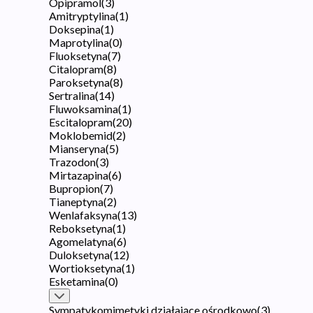
Opipramol
(
3
)
Amitryptylina
(
1
)
Doksepina
(
1
)
Maprotylina
(
0
)
Fluoksetyna
(
7
)
Citalopram
(
8
)
Paroksetyna
(
8
)
Sertralina
(
14
)
Fluwoksamina
(
1
)
Escitalopram
(
20
)
Moklobemid
(
2
)
Mianseryna
(
5
)
Trazodon
(
3
)
Mirtazapina
(
6
)
Bupropion
(
7
)
Tianeptyna
(
2
)
Wenlafaksyna
(
13
)
Reboksetyna
(
1
)
Agomelatyna
(
6
)
Duloksetyna
(
12
)
Wortioksetyna
(
1
)
Esketamina
(
0
)
Sympatykomimetyki działające ośrodkowo
(
3
)