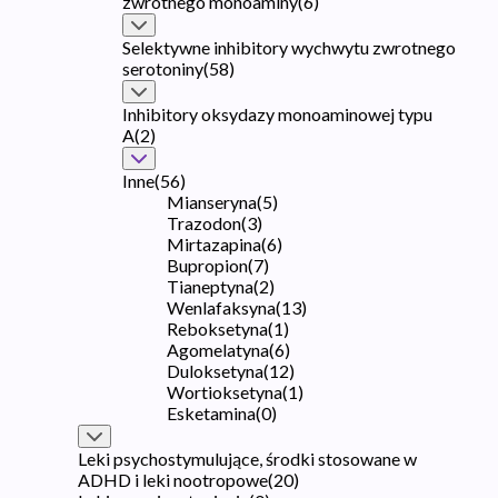
zwrotnego monoaminy
(
6
)
Selektywne inhibitory wychwytu zwrotnego
serotoniny
(
58
)
Inhibitory oksydazy monoaminowej typu
A
(
2
)
Inne
(
56
)
Mianseryna
(
5
)
Trazodon
(
3
)
Mirtazapina
(
6
)
Bupropion
(
7
)
Tianeptyna
(
2
)
Wenlafaksyna
(
13
)
Reboksetyna
(
1
)
Agomelatyna
(
6
)
Duloksetyna
(
12
)
Wortioksetyna
(
1
)
Esketamina
(
0
)
Leki psychostymulujące, środki stosowane w
ADHD i leki nootropowe
(
20
)