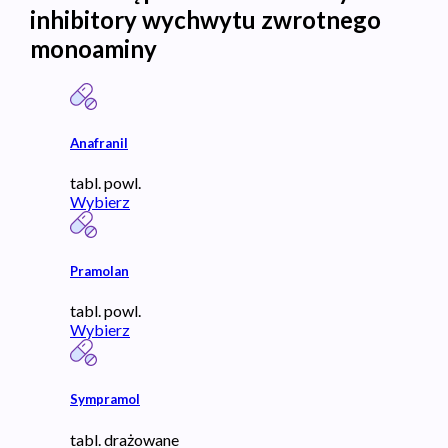
inhibitory wychwytu zwrotnego
monoaminy
Anafranil
tabl. powl.
Wybierz
Pramolan
tabl. powl.
Wybierz
Sympramol
tabl. drażowane