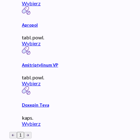
Wybierz
Apropol
tabl. powl.
Wybierz
Amitriptylinum VP
tabl. powl.
Wybierz
Doxepin Teva
kaps.
Wybierz
1