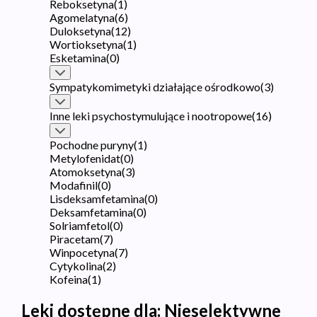
Reboksetyna
(
1
)
Agomelatyna
(
6
)
Duloksetyna
(
12
)
Wortioksetyna
(
1
)
Esketamina
(
0
)
Sympatykomimetyki działające ośrodkowo
(
3
)
Inne leki psychostymulujące i nootropowe
(
16
)
Pochodne puryny
(
1
)
Metylofenidat
(
0
)
Atomoksetyna
(
3
)
Modafinil
(
0
)
Lisdeksamfetamina
(
0
)
Deksamfetamina
(
0
)
Solriamfetol
(
0
)
Piracetam
(
7
)
Winpocetyna
(
7
)
Cytykolina
(
2
)
Kofeina
(
1
)
Leki dostępne dla:
Nieselektywne