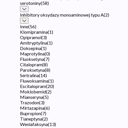
serotoniny
(
58
)
Inhibitory oksydazy monoaminowej typu A
(
2
)
Inne
(
56
)
Klomipramina
(
1
)
Opipramol
(
3
)
Amitryptylina
(
1
)
Doksepina
(
1
)
Maprotylina
(
0
)
Fluoksetyna
(
7
)
Citalopram
(
8
)
Paroksetyna
(
8
)
Sertralina
(
14
)
Fluwoksamina
(
1
)
Escitalopram
(
20
)
Moklobemid
(
2
)
Mianseryna
(
5
)
Trazodon
(
3
)
Mirtazapina
(
6
)
Bupropion
(
7
)
Tianeptyna
(
2
)
Wenlafaksyna
(
13
)