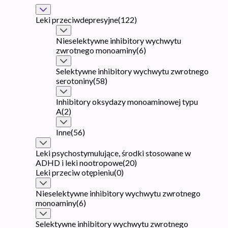
Leki przeciwdepresyjne
(
122
)
Nieselektywne inhibitory wychwytu
zwrotnego monoaminy
(
6
)
Selektywne inhibitory wychwytu zwrotnego
serotoniny
(
58
)
Inhibitory oksydazy monoaminowej typu
A
(
2
)
Inne
(
56
)
Leki psychostymulujące, środki stosowane w
ADHD i leki nootropowe
(
20
)
Leki przeciw otępieniu
(
0
)
Nieselektywne inhibitory wychwytu zwrotnego
monoaminy
(
6
)
Selektywne inhibitory wychwytu zwrotnego