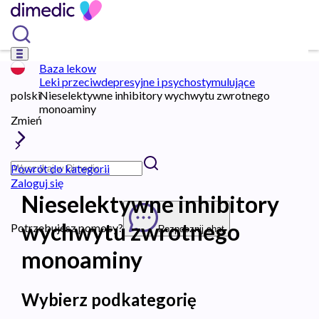
Baza lekow
Leki przeciwdepresyjne i psychostymulujące
polski
Nieselektywne inhibitory wychwytu zwrotnego
monoaminy
Zmień
Powrót do kategorii
Zaloguj się
Nieselektywne inhibitory
wychwytu zwrotnego
Potrzebujesz pomocy?
Rozpocznij chat
monoaminy
Wybierz podkategorię